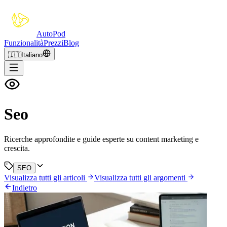
Auto
Pod
Funzionalità
Prezzi
Blog
🇮🇹
Italiano
Seo
Ricerche approfondite e guide esperte su content marketing e
crescita.
SEO
Visualizza tutti gli articoli
Visualizza tutti gli argomenti
Indietro