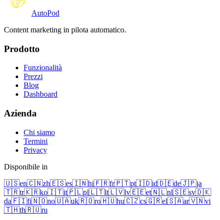
Auto
Pod
Content marketing in pilota automatico.
Prodotto
Funzionalità
Prezzi
Blog
Dashboard
Azienda
Chi siamo
Termini
Privacy
Disponibile in
🇺🇸
en
🇨🇳
zh
🇪🇸
es
🇮🇳
hi
🇫🇷
fr
🇵🇹
pt
🇮🇩
id
🇩🇪
de
🇯🇵
ja
🇹🇷
tr
🇰🇷
ko
🇮🇹
it
🇵🇱
pl
🇱🇹
lt
🇱🇻
lv
🇪🇪
et
🇳🇱
nl
🇸🇪
sv
🇩🇰
da
🇫🇮
fi
🇳🇴
no
🇺🇦
uk
🇷🇴
ro
🇭🇺
hu
🇨🇿
cs
🇬🇷
el
🇸🇦
ar
🇻🇳
vi
🇹🇭
th
🇷🇺
ru