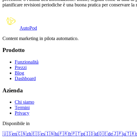
pianificare revisioni periodiche è una buona pratica per conservare la ri
Auto
Pod
Content marketing in pilota automatico.
Prodotto
Funzionalità
Prezzi
Blog
Dashboard
Azienda
Chi siamo
Termini
Privacy
Disponibile in
🇺🇸
en
🇨🇳
zh
🇪🇸
es
🇮🇳
hi
🇫🇷
fr
🇵🇹
pt
🇮🇩
id
🇩🇪
de
🇯🇵
ja
🇹🇷
t