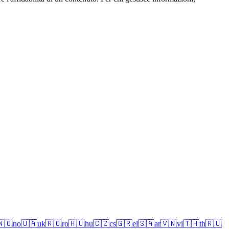
🇳🇴
no
🇺🇦
uk
🇷🇴
ro
🇭🇺
hu
🇨🇿
cs
🇬🇷
el
🇸🇦
ar
🇻🇳
vi
🇹🇭
th
🇷🇺