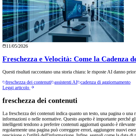
11/05/2026
Freschezza e Velocità: Come la Cadenza deg
Questi risultati raccontano una storia chiara: le risposte AI danno priori
freschezza dei contenuti
assistenti AI
cadenza di aggiornamento
Leggi articolo
freschezza dei contenuti
La freschezza dei contenuti indica quanto un testo, una pagina o una riso
informazioni o nelle normative. Questo aspetto è importante perché gli 
intelligenti tendono a preferire contenuti aggiornati quando è rilevante
regolarmente una pagina può correggere errori, aggiungere nuovi esemp
precisione o l'utilità dell'informazione. Infine, segnali come la data di p