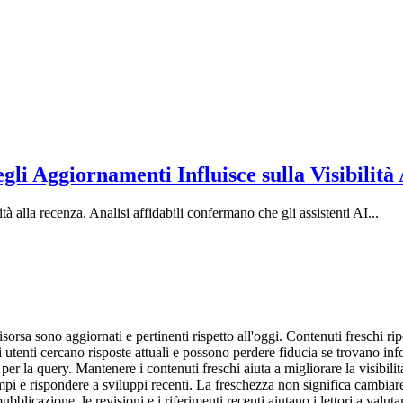
li Aggiornamenti Influisce sulla Visibilità
tà alla recenza. Analisi affidabili confermano che gli assistenti AI...
rsa sono aggiornati e pertinenti rispetto all'oggi. Contenuti freschi ripo
utenti cercano risposte attuali e possono perdere fiducia se trovano inf
 per la query. Mantenere i contenuti freschi aiuta a migliorare la visibi
i e rispondere a sviluppi recenti. La freschezza non significa cambiar
ubblicazione, le revisioni e i riferimenti recenti aiutano i lettori a valut