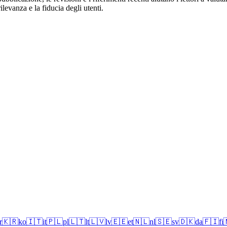
levanza e la fiducia degli utenti.
r
🇰🇷
ko
🇮🇹
it
🇵🇱
pl
🇱🇹
lt
🇱🇻
lv
🇪🇪
et
🇳🇱
nl
🇸🇪
sv
🇩🇰
da
🇫🇮
fi