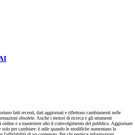
 AI
rtano fatti recenti, dati aggiornati e riflettono cambiamenti nelle
ormazioni obsolete. Anche i motori di ricerca e gli strumenti
lità online e a mantenere alto il coinvolgimento del pubblico. Aggiornare
e solo per cambiare: è utile quando le modifiche aumentano la
are l'affidabilità di un contenuto. Per chi gestisce informazioni,