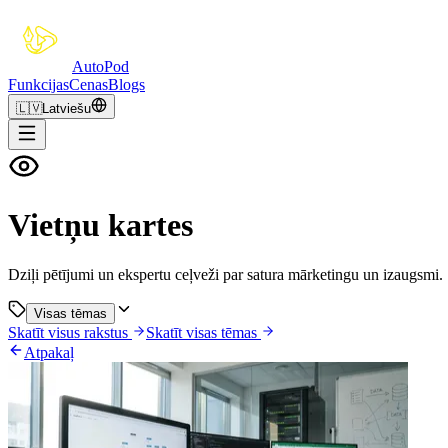
Auto
Pod
Funkcijas
Cenas
Blogs
🇱🇻
Latviešu
Vietņu kartes
Dziļi pētījumi un ekspertu ceļveži par satura mārketingu un izaugsmi.
Visas tēmas
Skatīt visus rakstus
Skatīt visas tēmas
Atpakaļ