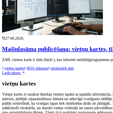
27.06.2026.
Mašīnlasāma publicēšana: vietņu kartes,
XML vietnes karte ir fails (bieži ), kas informē meklētājprogrammas pa
vietņu kartes
RSS plūsmas
strukturēti dati
Lasīt rakstu
vietņu kartes
Vietņu kartes ir saraksti tīmekļa vietnes lapām ar papildu informāciju, 
adreses, pēdējās atjaunināšanas datumi un attiecīgā svarīguma rādītāji
palīdz nodrošināt, ka svarīgas lapas tiek indeksētas ātrāk un pilnīgāk.
salīdzinoši vienkārša, un daudzi vietņu veidotāji un satura pārvaldība
gan automātiskiem rīkiem. Tāpēc tā ir praktisks instruments jebkuram, k