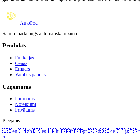
Auto
Pod
Satura mārketings automātiskā režīmā.
Produkts
Funkcijas
Cenas
Emuārs
Vadības panelis
Uzņēmums
Par mums
Noteikumi
Privātums
Pieejams
🇺🇸
en
🇨🇳
zh
🇪🇸
es
🇮🇳
hi
🇫🇷
fr
🇵🇹
pt
🇮🇩
id
🇩🇪
de
🇯🇵
ja
🇹🇷
t
ru