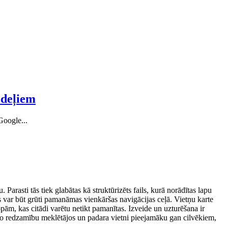
odeļiem
Google...
Parasti tās tiek glabātas kā struktūrizēts fails, kurā norādītas lapu
as var būt grūti pamanāmas vienkāršas navigācijas ceļā. Vietņu karte
opām, kas citādi varētu netikt pamanītas. Izveide un uzturēšana ir
labo redzamību meklētājos un padara vietni pieejamāku gan cilvēkiem,