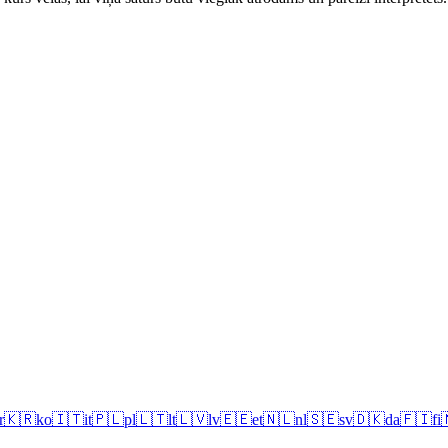
r
🇰🇷
ko
🇮🇹
it
🇵🇱
pl
🇱🇹
lt
🇱🇻
lv
🇪🇪
et
🇳🇱
nl
🇸🇪
sv
🇩🇰
da
🇫🇮
fi