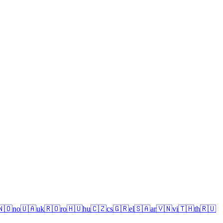
🇳🇴
no
🇺🇦
uk
🇷🇴
ro
🇭🇺
hu
🇨🇿
cs
🇬🇷
el
🇸🇦
ar
🇻🇳
vi
🇹🇭
th
🇷🇺