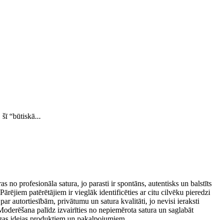
ī “būtiskā...
s no profesionāla satura, jo parasti ir spontāns, autentisks un balstīts
rējiem patērētājiem ir vieglāk identificēties ar citu cilvēku pieredzi
ar autortiesībām, privātumu un satura kvalitāti, jo nevisi ieraksti
 Moderēšana palīdz izvairīties no nepiemērota satura un saglabāt
tīgas idejas produktiem un pakalpojumiem.