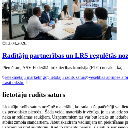
13.04.2026.
Radītāju partnerības un LRS regulētās no
Piemēram, ASV Federālā tirdzniecības komisija (FTC) nosaka, ka, ja k
ietekmētāju mārketings
lietotāju radīts saturs
veselības aprūpes atbi
Lasīt rakstu
lietotāju radīts saturs
Lietotāju radīts saturs nozīmē materiālu, ko rada paši patērētāji vai lie
uz personisko pieredzi. Šāda veida materiāls ir vērtīgs, jo tas sniedz 
nekā ar reklāmas saukļiem. Uzņēmumiem tas var būt lētāks un iedarbīgāks
atbilst zīmola standartiem. Jābūt skaidrām vadlīnijām un piekrišanas pr
uzticamību pret auditoriju. Kad to izmanto pareizi, šis saturs var ve