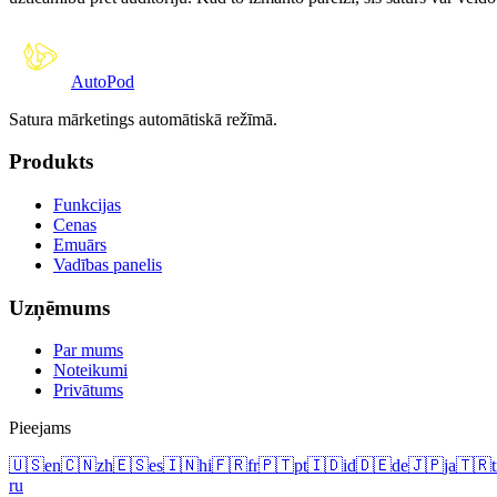
Auto
Pod
Satura mārketings automātiskā režīmā.
Produkts
Funkcijas
Cenas
Emuārs
Vadības panelis
Uzņēmums
Par mums
Noteikumi
Privātums
Pieejams
🇺🇸
en
🇨🇳
zh
🇪🇸
es
🇮🇳
hi
🇫🇷
fr
🇵🇹
pt
🇮🇩
id
🇩🇪
de
🇯🇵
ja
🇹🇷
t
ru