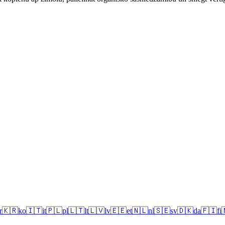
r
🇰🇷
ko
🇮🇹
it
🇵🇱
pl
🇱🇹
lt
🇱🇻
lv
🇪🇪
et
🇳🇱
nl
🇸🇪
sv
🇩🇰
da
🇫🇮
fi