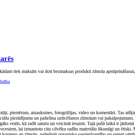
zarēs
ādam tiek maksāts vai doti bezmaksas produkti zīmola apstiprināšanai, š
lstība
totāji, piemēram, atsauksmes, fotogrāfijas, video un komentāri. Tas atšķira
sociālu pierādījumu un palielina uzticēšanos zīmolam vai pakalpojumam. Pā
 veids, kā radīt saturu un veicināt iesaisti. Tajā pašā laikā ir jādomā p
ocesiem, lai izmantotu citu cilvēku radītu materiālu likumīgi un ētiski.
idot kopienu ap zīmolu, palielināt organisko sasniedzamību un sniegt vēr