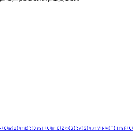
🇳🇴
no
🇺🇦
uk
🇷🇴
ro
🇭🇺
hu
🇨🇿
cs
🇬🇷
el
🇸🇦
ar
🇻🇳
vi
🇹🇭
th
🇷🇺