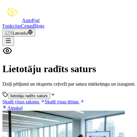
Auto
Pod
Funkcijas
Cenas
Blogs
🇱🇻
Latviešu
Lietotāju radīts saturs
Dziļi pētījumi un ekspertu ceļveži par satura mārketingu un izaugsmi.
lietotāju radīts saturs
Skatīt visus rakstus
Skatīt visas tēmas
Atpakaļ