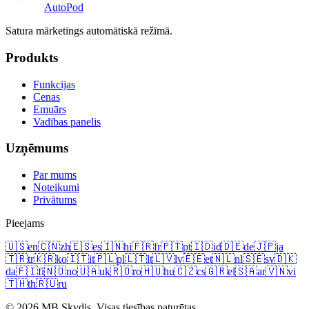
Auto
Pod
Satura mārketings automātiskā režīmā.
Produkts
Funkcijas
Cenas
Emuārs
Vadības panelis
Uzņēmums
Par mums
Noteikumi
Privātums
Pieejams
🇺🇸
en
🇨🇳
zh
🇪🇸
es
🇮🇳
hi
🇫🇷
fr
🇵🇹
pt
🇮🇩
id
🇩🇪
de
🇯🇵
ja
🇹🇷
tr
🇰🇷
ko
🇮🇹
it
🇵🇱
pl
🇱🇹
lt
🇱🇻
lv
🇪🇪
et
🇳🇱
nl
🇸🇪
sv
🇩🇰
da
🇫🇮
fi
🇳🇴
no
🇺🇦
uk
🇷🇴
ro
🇭🇺
hu
🇨🇿
cs
🇬🇷
el
🇸🇦
ar
🇻🇳
vi
🇹🇭
th
🇷🇺
ru
© 2026 MB Skydis. Visas tiesības paturētas.