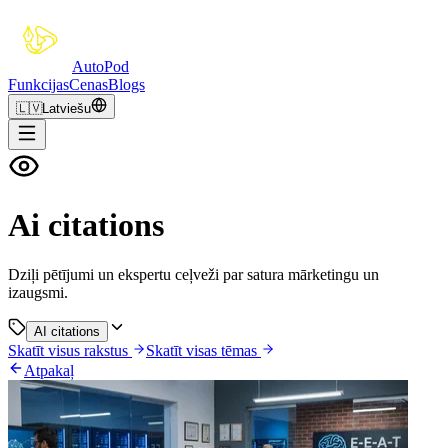
Auto
Pod
Funkcijas
Cenas
Blogs
🇱🇻
Latviešu
Ai citations
Dziļi pētījumi un ekspertu ceļveži par satura mārketingu un
izaugsmi.
AI citations
Skatīt visus rakstus
Skatīt visas tēmas
Atpakaļ