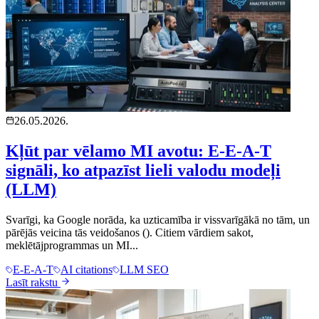
26.05.2026.
Kļūt par vēlamo MI avotu: E-E-A-T
signāli, ko atpazīst lieli valodu modeļi
(LLM)
Svarīgi, ka Google norāda, ka uzticamība ir vissvarīgākā no tām, un
pārējās veicina tās veidošanos (). Citiem vārdiem sakot,
meklētājprogrammas un MI...
E-E-A-T
AI citations
LLM SEO
Lasīt rakstu