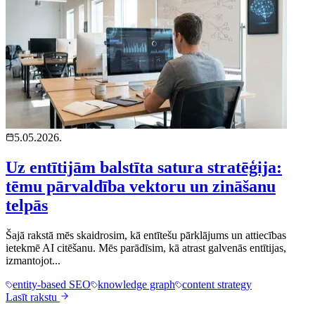
5.05.2026.
Uz entītijām balstīta satura stratēģija:
tēmu pārvaldība vektoru un zināšanu
telpās
Šajā rakstā mēs skaidrosim, kā entītešu pārklājums un attiecības
ietekmē AI citēšanu. Mēs parādīsim, kā atrast galvenās entītijas,
izmantojot...
entity-based SEO
knowledge graph
content strategy
Lasīt rakstu