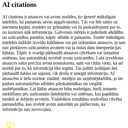
AI citations
AI citations ir atsauces vai avotu norādes, ko ģenerē mākslīgais
intelekts, lai pamatotu savus apgalvojumus. Tās var būt saites uz
interneta lapām, norādes uz grāmatām vai īsi paskaidrojumi par to,
no kurienes nāk informācija. Galvenais mērķis ir palielināt atklātību
un uzticamību, parādot, kāpēc atbilde ir pamatota. Tomēr mākslīgais
intelekts dažkārt izveido kļūdainas vai pat izdomātas atsauces, ja tam
nav piekļuves uzticamiem avotiem vai ja rodas datu interpretācijas
kļūdas. Tāpēc ir svarīgi pārbaudīt atsauces cilvēkam vai izmantot
sistēmas, kas automātiski novērtē avotu uzticamību. Labi izveidotas
atsauces satur precīzu avota nosaukumu, saiti vai citāta vietu, kā arī
norādi par to, kā informācija tika iegūta. Tas palīdz lasītājam ātri
pārbaudīt faktus un saprast, cik droša ir sniegtā informācija. AI
atsaucēm ir liela nozīme zinātnē, medijos un uzņēmējdarbībā, jo tās
padara automatizētas atbildes pārskatāmākas un vieglāk
auditējamākas. Lai šādas atsauces būtu noderīgas, bieži izmanto
meklēšanu pēc uzticamām datubāzēm vai sistēmas, kas papildina
modeli ar ārējiem avotiem. Vislabākos rezultātus nodrošina cilvēka
pārraudzība, kas izvērtē avotu autoritāti un pārliecinās, ka
informācija nav novecojusi.