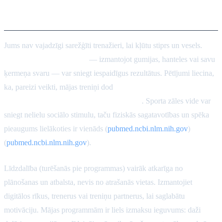
Secinājums
Jums nav vajadzīgi sarežģīti trenažieri, lai kļūtu stiprs un vesels.
Mājas pretestības treniņi
— izmantojot gumijas, hanteles vai savu
ķermeņa svaru — var sniegt iespaidīgus rezultātus. Pētījumi liecina,
ka, pareizi veikti, mājas treniņi dod
veselības rezultātus, kas ir
gandrīz tikpat labi kā sporta zāles treniņi
. Sporta zāles vide var
sniegt nelielu sociālo stimulu, taču fiziskās sagatavotības un spēka
pieaugums lielākoties ir vienāds (
pubmed.ncbi.nlm.nih.gov
)
(
pubmed.ncbi.nlm.nih.gov
).
Līdzdalība (turēšanās pie programmas) vairāk atkarīga no
plānošanas un atbalsta, nevis no atrašanās vietas. Izmantojiet
digitālos rīkus, trenerus vai treniņu partnerus, lai saglabātu
motivāciju. Mājas programmām ir liels izmaksu ieguvums: daži