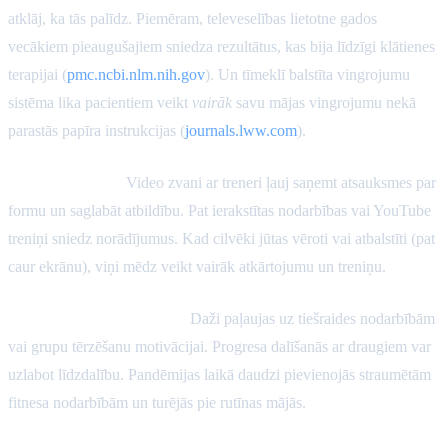
atklāj, ka tās palīdz. Piemēram, televeselības lietotne gados
vecākiem pieaugušajiem sniedza rezultātus, kas bija līdzīgi klātienes
terapijai (
pmc.ncbi.nlm.nih.gov
). Un tīmeklī balstīta vingrojumu
sistēma lika pacientiem veikt
vairāk
savu mājas vingrojumu nekā
parastās papīra instrukcijas (
journals.lww.com
).
Virtuālie treneri:
Video zvani ar treneri ļauj saņemt atsauksmes par
formu un saglabāt atbildību. Pat ierakstītas nodarbības vai YouTube
treniņi sniedz norādījumus. Kad cilvēki jūtas vēroti vai atbalstīti (pat
caur ekrānu), viņi mēdz veikt vairāk atkārtojumu un treniņu.
Sociālās tiešsaistes grupas:
Daži paļaujas uz tiešraides nodarbībām
vai grupu tērzēšanu motivācijai. Progresa dalīšanās ar draugiem var
uzlabot līdzdalību. Pandēmijas laikā daudzi pievienojās straumētām
fitnesa nodarbībām un turējās pie rutīnas mājās.