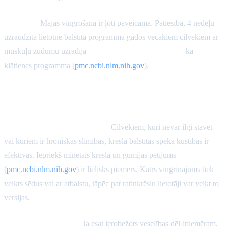
Rezultāts:
Mājas vingrošana ir ļoti paveicama. Patiesībā, 4 nedēļu
uzraudzīta lietotnē balstīta programma gados vecākiem cilvēkiem ar
muskuļu zudumu uzrādīja
vienādus spēka pieaugumus
kā
klātienes programma (
pmc.ncbi.nlm.nih.gov
).
Cilvēki ar mobilitātes vai veselības
ierobežojumiem
Krēslu un gultas vingrinājumi:
Cilvēkiem, kuri nevar ilgi stāvēt
vai kuriem ir hroniskas slimības, krēslā balstītas spēka kustības ir
efektīvas. Iepriekš minētais krēsla un gumijas pētījums
(
pmc.ncbi.nlm.nih.gov
) ir lielisks piemērs. Katrs vingrinājums tiek
veikts sēdus vai ar atbalstu, tāpēc pat ratiņkrēslu lietotāji var veikt to
versijas.
Pakāpenisks progress:
Ja esat ierobežots veselības dēļ (piemēram,