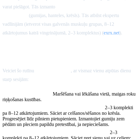
varat pielāgot. Tās izmanto
ķermeņa svara un pamata
aprīkojumu
(gumijas, hanteles, krēsls). Tās atbilst ekspertu
vadlīnijām (ietverot visas galvenās muskuļu grupas, 8–12
atkārtojumus katrā vingrinājumā, 2–3 komplektus) (
exrx.net
).
1. Pilna ķermeņa pamata mājas treniņš
(gumijas/ķermeņa svars)
Veiciet šo rutīnu
2–3 reizes nedēļā
, ar vismaz vienu atpūtas dienu
starp sesijām:
Iesildīšanās (5–10 min):
Maršēšana vai lēkāšana vietā, maigas roku
riņķošanas kustības.
Pietupieni vai celšanās/sēšanās no krēsla (kājas):
2–3 komplekti
pa 8–12 atkārtojumiem. Sāciet ar celšanos/sēšanos no krēsla.
Progresējiet līdz pilniem pietupieniem. Izmantojiet gumiju zem
pēdām un pleciem papildu pretestībai, ja nepieciešams.
Atspiešanās pret sienu vai uz ceļiem (krūtis/rokas):
2–3
komplekti pa 8–12 atkārtojumiem. Sāciet pret sienu vai uz ceļiem;