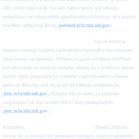
zālē, cilvēki jutās labāk. Sociālie faktori sporta zālē (draugi,
nodarbības) var sniegt nelielu garastāvokļa uzlabojumu, taču kopējie
veselības rādītāji bija līdzīgi (
pubmed.ncbi.nlm.nih.gov
).
Īpaši gadījumi (sarkopēnija, rehabilitācija):
Pat cilvēkiem ar
nopietnu muskuļu zudumu (sarkopēniju) vai kustību traucējumiem,
mājas treniņi var darboties. Pētījums ar gados vecākiem cilvēkiem,
kuri atveseļojās no muskuļu zuduma, atklāja, ka 4 nedēļu uz lietotni
balstīta mājas programma (ar vadītiem vingrinājumiem) uzlaboja
spēku un līdzsvaru tieši tikpat labi kā klātienes rehabilitācija
(
pmc.ncbi.nlm.nih.gov
). Pētījumā tika secināts, ka attālinātie
vingrinājumi var būt
vienlīdz efektīvi
šiem pieaugušajiem
(
pmc.ncbi.nlm.nih.gov
).
Rezumējot,
vissvarīgākais ir treniņa piepūle
. Daudzi pētījumi
liecina, ka, ja muskuļi tiek pietiekami noslogoti, mājas programmas