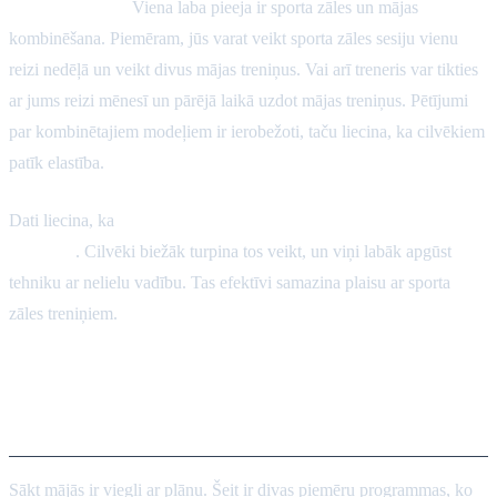
Hibrīda modeļi:
Viena laba pieeja ir sporta zāles un mājas
kombinēšana. Piemēram, jūs varat veikt sporta zāles sesiju vienu
reizi nedēļā un veikt divus mājas treniņus. Vai arī treneris var tikties
ar jums reizi mēnesī un pārējā laikā uzdot mājas treniņus. Pētījumi
par kombinētajiem modeļiem ir ierobežoti, taču liecina, ka cilvēkiem
patīk elastība.
Dati liecina, ka
digitālais atbalsts padara mājas treniņus
efektīvus
. Cilvēki biežāk turpina tos veikt, un viņi labāk apgūst
tehniku ar nelielu vadību. Tas efektīvi samazina plaisu ar sporta
zāles treniņiem.
Mājas pretestības treniņu
programmu piemēri
Sākt mājās ir viegli ar plānu. Šeit ir divas piemēru programmas, ko