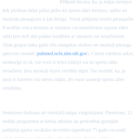
Muskuļu spēks un apjoms:
Pētījumi liecina, ka, ja mājas treniņos
tiek pieliktas tādas pašas pūles kā sporta zāles treniņos, spēka un
muskuļu pieaugums ir ļoti līdzīgs. Vienā pētījumā trenēti pieaugušie
8 nedēļas veica treniņus ar stieņiem vai trenažieriem (sporta zāles
stilā) pret tieši tām pašām kustībām ar stieņiem vai trenažieriem.
Abas grupas laika gaitā cēla smagākas slodzes un muskuļi pieauga
aptuveni vienādi (
pubmed.ncbi.nlm.nih.gov
). Citiem vārdiem sakot,
neatkarīgi no tā, vai svars ir brīvs (stieņi) vai uz sporta zāles
trenažiera, jūsu muskuļi kļuva vienlīdz stipri. Tas nozīmē, ka, ja
jums ir hanteles vai stienis mājās, jūs varat sasniegt sporta zāles
rezultātus.
Gados vecāki cilvēki un funkcionālā fiziskā sagatavotība:
Senioriem darbojas arī vienkārši mājas vingrinājumi. Piemēram, 12
nedēļu programma ar krēsla atbalstu un pretestības gumijām
palīdzēja gados vecākām sievietēm (apmēram 75 gadu vecumā)