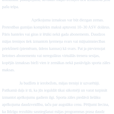
pašu telpa.
Mājas izmaksas:
Aprīkojuma izmaksas var būt diezgan zemas.
Pretestības gumijas komplekts maksā aptuveni 10–30 ASV dolārus.
Pāris hanteles vai giras ir lētāki nekā gada abonements. Daudzos
mājas treniņos tiek izmantots ķermeņa svars vai mājsaimniecības
priekšmeti (piemēram, ūdens kannas) kā svars. Pat ja pievienojat
lietotnes abonementu vai neregulāras virtuālās trenera sesijas,
kopējās izmaksas bieži vien ir zemākas nekā pastāvīgās sporta zāles
maksas.
Kopumā:
Ja budžets ir ierobežots, mājas treniņi ir uzvarētāji.
Patīkamā daļa ir tā, ka jūs ieguldāt tikai sākotnēji un varat turpināt
izmantot aprīkojumu gadiem ilgi. Sporta zāles piedāvā lielāku
aprīkojuma daudzveidību, taču par augstāku cenu. Pētījumi liecina,
ka līdzīgu rezultātu sasniegšanai mājas programmas prasa daudz