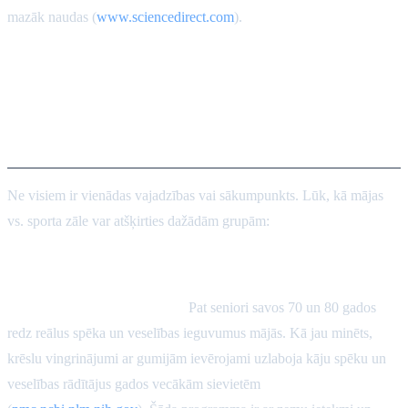
mazāk naudas (
www.sciencedirect.com
).
Pielāgošana vecumam,
mobilitātei un fiziskās
sagatavotības līmenim
Ne visiem ir vienādas vajadzības vai sākumpunkts. Lūk, kā mājas
vs. sporta zāle var atšķirties dažādām grupām:
Gados vecāki cilvēki
Ieguvumi joprojām ir augsti:
Pat seniori savos 70 un 80 gados
redz reālus spēka un veselības ieguvumus mājās. Kā jau minēts,
krēslu vingrinājumi ar gumijām ievērojami uzlaboja kāju spēku un
veselības rādītājus gados vecākām sievietēm