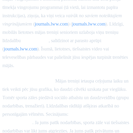
tīmekļa vingrojumu programmai (tā vietā, lai izmantotu papīra
instrukcijas), ziņoja, ka viņi veica
vairāk no saviem noteiktajiem
vingrinājumiem
(
journals.lww.com
) (
journals.lww.com
). Līdzīgi,
mobilās lietotnes mājas treniņi senioriem uzlaboja viņu treniņu
līdzdalību
un pārliecību
, salīdzinot ar parasto aprūpi
(
journals.lww.com
). Īsumā, lietotnes, tiešsaistes video vai
televeselības pārbaudes var palielināt jūsu iespējas turpināt trenēties
mājās.
Padarīt to jautru un ērtu:
Mājas treniņi ietaupa ceļojuma laiku un
tiek veikti pēc jūsu grafika, ko daudzi cilvēki uzskata par vieglāku.
Tomēr sporta zāles piedāvā sociālo atbalstu un daudzveidību (grupu
nodarbības, trenažieri). Līdzdalības rādītāji atšķiras atkarībā no
personīgajām vēlmēm. Secinājums:
izvēlieties to, kas jums
visvairāk patīk
. Ja jums patīk nodarbības, sporta zāle vai tiešsaistes
nodarbības var likt jums atgriezties. Ja jums patīk privātums un