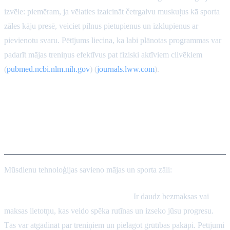
izvēle: piemēram, ja vēlaties izaicināt četrgalvu muskuļus kā sporta
zāles kāju presē, veiciet pilnus pietupienus un izklupienus ar
pievienotu svaru. Pētījums liecina, ka labi plānotas programmas var
padarīt mājas treniņus efektīvus pat fiziski aktīviem cilvēkiem
(
pubmed.ncbi.nlm.nih.gov
) (
journals.lww.com
).
Digitālā trenēšana un
telemedicīna: mājas treniņu
uzlabošana
Mūsdienu tehnoloģijas savieno mājas un sporta zāli:
Lietotnes un tiešsaistes programmas:
Ir daudz bezmaksas vai
maksas lietotņu, kas veido spēka rutīnas un izseko jūsu progresu.
Tās var atgādināt par treniņiem un pielāgot grūtības pakāpi. Pētījumi