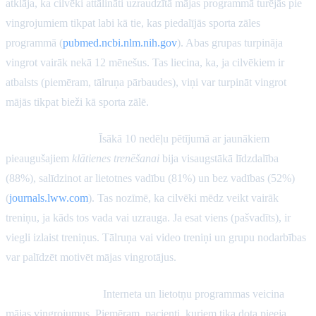
atklāja, ka cilvēki attālināti uzraudzītā mājas programmā turējās pie
vingrojumiem tikpat labi kā tie, kas piedalījās sporta zāles
programmā (
pubmed.ncbi.nlm.nih.gov
). Abas grupas turpināja
vingrot vairāk nekā 12 mēnešus. Tas liecina, ka, ja cilvēkiem ir
atbalsts (piemēram, tālruņa pārbaudes), viņi var turpināt vingrot
mājās tikpat bieži kā sporta zālē.
Uzraudzības loma:
Īsākā 10 nedēļu pētījumā ar jaunākiem
pieaugušajiem
klātienes trenēšanai
bija visaugstākā līdzdalība
(88%), salīdzinot ar lietotnes vadību (81%) un bez vadības (52%)
(
journals.lww.com
). Tas nozīmē, ka cilvēki mēdz veikt vairāk
treniņu, ja kāds tos vada vai uzrauga. Ja esat viens (pašvadīts), ir
viegli izlaist treniņus. Tālruņa vai video treniņi un grupu nodarbības
var palīdzēt motivēt mājas vingrotājus.
Digitālie rīki palīdz:
Interneta un lietotņu programmas veicina
mājas vingrojumus. Piemēram, pacienti, kuriem tika dota pieeja