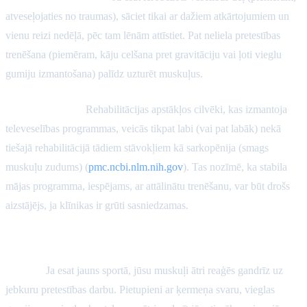
atveseļojaties no traumas), sāciet tikai ar dažiem atkārtojumiem un
vienu reizi nedēļā, pēc tam lēnām attīstiet. Pat neliela pretestības
trenēšana (piemēram, kāju celšana pret gravitāciju vai ļoti vieglu
gumiju izmantošana) palīdz uzturēt muskuļus.
Reāli panākumi:
Rehabilitācijas apstākļos cilvēki, kas izmantoja
televeselības programmas, veicās tikpat labi (vai pat labāk) nekā
tiešajā rehabilitācijā tādiem stāvokļiem kā sarkopēnija (smags
muskuļu zudums) (
pmc.ncbi.nlm.nih.gov
). Tas nozīmē, ka stabila
mājas programma, iespējams, ar attālinātu trenēšanu, var būt drošs
aizstājējs, ja klīnikas ir grūti sasniedzamas.
Iesācēji vs. fiziski aktīvi cilvēki
Iesācēji:
Ja esat jauns sportā, jūsu muskuļi ātri reaģēs gandrīz uz
jebkuru pretestības darbu. Pietupieni ar ķermeņa svaru, vieglas