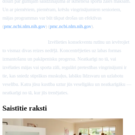
dolāri par gumijām salīdzinājumā ar ikmēneša sporta zāles maksām.
Un ar piemēriem, piemēram, krēslu vingrinājumiem senioriem,
mājas programmas var būt tikpat drošas un efektīvas
(
pmc.ncbi.nlm.nih.gov
) (
pmc.ncbi.nlm.nih.gov
).
Praktisks secinājums:
Izvēlieties konsekventu rutīnu un ievērojiet
to vismaz divas reizes nedēļā. Koncentrējieties uz labas formas
izmantošanu un pakāpenisku progresu. Neatkarīgi no tā, vai
izvēlaties mājas vai sporta zāli, regulāri pretestības vingrinājumi ir
tie, kas sniedz stiprākus muskuļus, labāku līdzsvaru un uzlabotu
veselību. Katra jūsu kustība uztur jūs veselīgāku un neatkarīgāku —
neatkarīgi no tā, kur jūs trenējaties.
Saistītie raksti