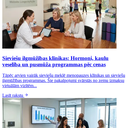
Sieviešu ilgmūžības klīnikas: Hormoni, kaulu
veselība un pusmūža programmas pēc cenas
Tāpēc arvien vairāk sieviešu meklē menopauzes klīnikas un sieviešu
ilgmūžības programmas. Šie pakalpojumi svārstās no zemu izmaksu
virtuālām vizītēm...
Lasīt rakstu