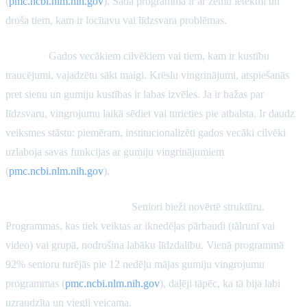
(
pmc.ncbi.nlm.nih.gov
). Šāda programma ir ar zemu ietekmi un
droša tiem, kam ir locītavu vai līdzsvara problēmas.
Drošība:
Gados vecākiem cilvēkiem vai tiem, kam ir kustību
traucējumi, vajadzētu sākt maigi. Krēslu vingrinājumi, atspiešanās
pret sienu un gumiju kustības ir labas izvēles. Ja ir bažas par
līdzsvaru, vingrojumu laikā sēdiet vai turieties pie atbalsta. Ir daudz
veiksmes stāstu: piemēram, institucionalizēti gados vecāki cilvēki
uzlaboja savas funkcijas ar gumiju vingrinājumiem
(
pmc.ncbi.nlm.nih.gov
).
Motivācija un uzraudzība:
Seniori bieži novērtē struktūru.
Programmas, kas tiek veiktas ar iknedēļas pārbaudi (tālrunī vai
video) vai grupā, nodrošina labāku līdzdalību. Vienā programmā
92% senioru turējās pie 12 nedēļu mājas gumiju vingrojumu
programmas (
pmc.ncbi.nlm.nih.gov
), daļēji tāpēc, ka tā bija labi
uzraudzīta un viegli veicama.