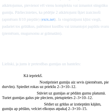
atkārtojumus, pievienot vēl vienu komplektu vai izmantot stingrāku
gumiju. Pārliecinieties, ka pēdējie 2 atkārtojumi šķiet izaicinoši
(apmēram 8/10 piepūle) (
exrx.net
). Ja vingrinājumi kļūst viegli,
padariet tos grūtākus, palēninot kustību vai izmantojot papildu svaru
(piemēram, mugursomu ar grāmatām).
2. Uz gumijām vērsts mājas treniņš
(viegls aprīkojums)
Lieliski, ja jums ir pretestības gumijas un hanteles:
Iesildīšanās:
Kā iepriekš.
Gumijas krūšu prese:
Nostipriniet gumiju aiz sevis (piemēram, pie
durvīm). Spiediet rokas uz priekšu 2–3×10–12.
Gumijas pietupiens:
Stāviet uz gumijas ar pēdām gurnu platumā.
Turiet gumijas galus pie pleciem, pietupieties 2–3×10–12.
Gumijas sēdus airēšana:
Sēdiet uz grīdas ar izstieptām kājām,
gumiju ap pēdām, velciet elkoņus atpakaļ 2–3×10–15.