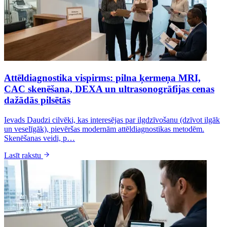
Attēldiagnostika vispirms: pilna ķermeņa MRI,
CAC skenēšana, DEXA un ultrasonogrāfijas cenas
dažādās pilsētās
Ievads Daudzi cilvēki, kas interesējas par ilgdzīvošanu (dzīvot ilgāk
un veselīgāk), pievēršas modernām attēldiagnostikas metodēm.
Skenēšanas veidi, p…
Lasīt rakstu