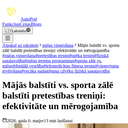
Auto
Pod
Funkcijas
Cenas
Blogs
🇱🇻
Latviešu
Atpakaļ uz rakstiem
mājas vingrošana
Mājās balstīti vs. sporta
zālē balstīti pretestības treniņi: efektivitāte un mērogojamība
#
mājas vingrošana
#
pretestības treniņi
#
spēka treniņi
#
fiziskā
sagatavotība
#
mājas treniņu programmas
#
sporta zāle vs.
mājas
#
digitālā veselība
#
telemedicīnas fitnesa treniņi
#
vingrojumu
ievērošana
#
vecāka gadagājuma cilvēku fiziskā sagatavotība
Mājās balstīti vs. sporta zālē
balstīti pretestības treniņi:
efektivitāte un mērogojamība
2026. gada 6. maijs
•
13 min lasīšanai