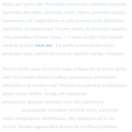
mājās, gan sporta zālē. Pretestības treniņos jūs izmantojat muskuļus
stiprinošas aktivitātes, piemēram, svaru celšanu, pretestības gumiju
izmantošanu vai vingrinājumus ar paša ķermeņa svaru (piemēram,
atspiešanās un pietupienus). Eksperti piekrīt, ka ikvienam vajadzētu
veikt pretestības treniņus vismaz 2–3 reizes nedēļā visām lielajām
muskuļu grupām (
exrx.net
). Tas palīdz uzturēt kaulus stiprus,
muskuļiem augt, uzlabot līdzsvaru un saglabāt veselīgu vielmaiņu.
Daudzi cilvēki jautā: vai treniņi mājās ir tikpat labi kā treniņi sporta
zālē? Kā rezultāti atšķiras veselības, programmas ievērošanas
(līdzdalības) un izmaksu ziņā? Pētījumi un praktiskās izmēģinājumi
sniedz mums atbildes. Zemāk mēs salīdzinām
mājās balstītas
programmas (gumijas, ķermeņa svars, daži hanteles) ar
sporta zālē
balstītām
programmām (trenažieri vai brīvie svari), izmantojot
reālus izmēģinājumu pierādījumus. Mēs aplūkojam arī to, kā
vecums, fiziskās sagatavotības līmenis un veselības problēmas