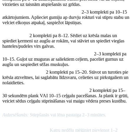
virzieties uz taisnām atspiešanās uz grīdas.
Pretestības gumijas airēšana (mugura):
2–3 komplekti pa 10–15
atkārtojumiem. Aplieciet gumiju ap durvju rokturi vai stipru stabu un
velciet elkoņus atpakaļ, saspiežot lāpstiņas.
Krēsla atspiešanās (dips) vai hanteles spiediens virs galvas
(rokas/pleci):
2 komplekti pa 8–12. Sēdiet uz krēsla malas un
spiediet ķermeni uz augšu ar rokām, vai stāviet un spiediet vieglas
hanteles/pudeles virs galvas.
Sēžas muskuļu pacelšana (hip/sēžas muskuļi):
2–3 komplekti pa
10–15. Guļot uz muguras ar saliektiem ceļiem, paceliet gurnus uz
augšu un saspiediet sēžas muskuļus.
Ikru pacelšana (ikri):
2 komplekti pa 15–20. Stāvot un turoties pie
krēsla atzveltnes, lai saglabātu līdzsvaru, celieties uz pirkstgaliem un
nolaidieties.
Kodols (plank vai sēdus ceļgalu pacelšana):
2 komplekti pa 15–
30 sekundēm plank VAI 10–15 ceļgalu pacelšanas. Ja plank ir grūti,
veiciet sēdus ceļgalu stiprināšanas vai maigu vēdera preses kustību.
Atdzesēšanās:
Stiepšanās vai lēna pastaiga 2–3 minūtes.
Progresēšanas padomi:
Katru nedēļu mēģiniet pievienot 1–2