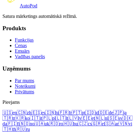
Auto
Pod
Satura mārketings automātiskā režīmā.
Produkts
Funkcijas
Cenas
Emuārs
Vadības panelis
Uzņēmums
Par mums
Noteikumi
Privātums
Pieejams
🇺🇸
en
🇨🇳
zh
🇪🇸
es
🇮🇳
hi
🇫🇷
fr
🇵🇹
pt
🇮🇩
id
🇩🇪
de
🇯🇵
ja
🇹🇷
tr
🇰🇷
ko
🇮🇹
it
🇵🇱
pl
🇱🇹
lt
🇱🇻
lv
🇪🇪
et
🇳🇱
nl
🇸🇪
sv
🇩🇰
da
🇫🇮
fi
🇳🇴
no
🇺🇦
uk
🇷🇴
ro
🇭🇺
hu
🇨🇿
cs
🇬🇷
el
🇸🇦
ar
🇻🇳
vi
🇹🇭
th
🇷🇺
ru