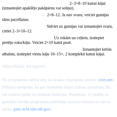
Kāpšana uz pakāpiena vai izklupieni:
2–3×8–10 katrai kājai
(izmantojiet apakšējo pakāpienu vai soliņu).
Hanteles plecu spiediens:
2×8–12. Ja nav svaru, veiciet gumijas
sānu pacelšanas.
Gumijas bicepsa cirtieni:
Stāviet uz gumijas vai izmantojiet svaru,
cirtiet 2–3×10–12.
Putns-suns (kodols/mugura):
Uz rokām un ceļiem, izstiepiet
pretējo roku/kāju. Veiciet 2×10 katrā pusē.
Stāvošā kāju izstiepšana (četrgalvu muskuļi):
Izmantojiet krēsla
atbalstu, izstiepiet vienu kāju 10–15×, 2 komplekti katrai kājai.
Atdzesēšanās:
Kā iepriekš.
Šīs programmas atbilst tam, ko iesaka vingrojumu zinātne (
exrx.net
).
Pētījumi apstiprina, ka pat vienkāršas mājas rutīnas, piemēram, šīs,
var uzlabot spēku un ikdienas funkcijas. Piemēram, 12 nedēļu uz
gumijām balstīta programma palielināja senioru tvērienu un stāvus
spēku (
pmc.ncbi.nlm.nih.gov
).