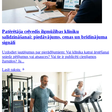
Patērētāja ceļvedis ilgmūžības klīniku
salīdzināšanai: piedāvājums, cenas un brīdinājuma
signāli
Uzdodiet jautājumus par pierādījumiem: Vai klīnika katrai ārstēšanai
sniedz pētījumus vai atsauces? Vai tie ir publicēti cienījamos
žurnālos? Ja...
Lasīt rakstu