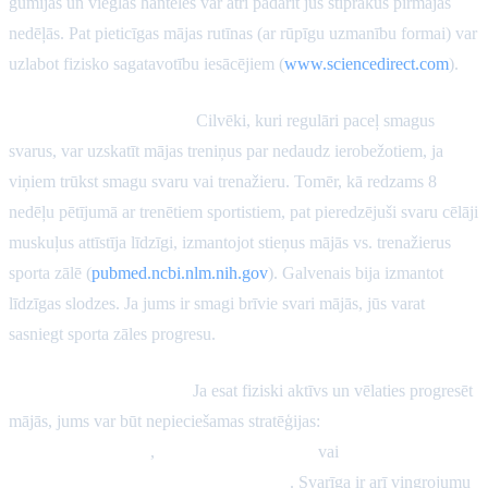
gumijas un vieglas hanteles var ātri padarīt jūs stiprākus pirmajās
nedēļās. Pat pieticīgas mājas rutīnas (ar rūpīgu uzmanību formai) var
uzlabot fizisko sagatavotību iesācējiem (
www.sciencedirect.com
).
Pieredzējuši svaru cēlāji:
Cilvēki, kuri regulāri paceļ smagus
svarus, var uzskatīt mājas treniņus par nedaudz ierobežotiem, ja
viņiem trūkst smagu svaru vai trenažieru. Tomēr, kā redzams 8
nedēļu pētījumā ar trenētiem sportistiem, pat pieredzējuši svaru cēlāji
muskuļus attīstīja līdzīgi, izmantojot stieņus mājās vs. trenažierus
sporta zālē (
pubmed.ncbi.nlm.nih.gov
). Galvenais bija izmantot
līdzīgas slodzes. Ja jums ir smagi brīvie svari mājās, jūs varat
sasniegt sporta zāles progresu.
Intensitātes pielāgošana:
Ja esat fiziski aktīvs un vēlaties progresēt
mājās, jums var būt nepieciešamas stratēģijas:
smagākas
pretestības gumijas
,
lēnākas atkārtošanas
vai
svara
pievienošana (piemēram, mugursomā)
. Svarīga ir arī vingrojumu