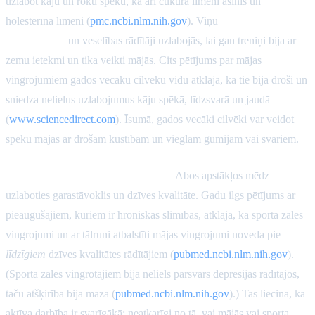
uzlabot kāju un roku spēku, kā arī cukura līmeni asinīs un
holesterīna līmeni (
pmc.ncbi.nlm.nih.gov
). Viņu
fiziskā
sagatavotība
un veselības rādītāji uzlabojās, lai gan treniņi bija ar
zemu ietekmi un tika veikti mājās. Cits pētījums par mājas
vingrojumiem gados vecāku cilvēku vidū atklāja, ka tie bija droši un
sniedza nelielus uzlabojumus kāju spēkā, līdzsvarā un jaudā
(
www.sciencedirect.com
). Īsumā, gados vecāki cilvēki var veidot
spēku mājās ar drošām kustībām un vieglām gumijām vai svariem.
Garīgā veselība un dzīves kvalitāte:
Abos apstākļos mēdz
uzlaboties garastāvoklis un dzīves kvalitāte. Gadu ilgs pētījums ar
pieaugušajiem, kuriem ir hroniskas slimības, atklāja, ka sporta zāles
vingrojumi un ar tālruni atbalstīti mājas vingrojumi noveda pie
līdzīgiem
dzīves kvalitātes rādītājiem (
pubmed.ncbi.nlm.nih.gov
).
(Sporta zāles vingrotājiem bija neliels pārsvars depresijas rādītājos,
taču atšķirība bija maza (
pubmed.ncbi.nlm.nih.gov
).) Tas liecina, ka
aktīva darbība ir svarīgākā; neatkarīgi no tā, vai mājās vai sporta