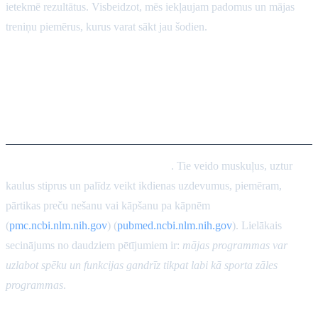
ietekmē rezultātus. Visbeidzot, mēs iekļaujam padomus un mājas
treniņu piemērus, kurus varat sākt jau šodien.
Veselības rezultāti: spēka un
fiziskās sagatavotības
uzlabojumi
Pretestības treniņi ir labi ikvienam
. Tie veido muskuļus, uztur
kaulus stiprus un palīdz veikt ikdienas uzdevumus, piemēram,
pārtikas preču nešanu vai kāpšanu pa kāpnēm
(
pmc.ncbi.nlm.nih.gov
) (
pubmed.ncbi.nlm.nih.gov
). Lielākais
secinājums no daudziem pētījumiem ir:
mājas programmas var
uzlabot spēku un funkcijas gandrīz tikpat labi kā sporta zāles
programmas
.