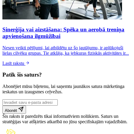
Sinerģija vai aizstāšana: Spēka un aerobā treniņa
apvienošana ilgmūžībai
Nesen veikti pētījumi, lai atbildētu uz šo jautājumu, ir aplūkojuši
lielas cilvēku grupas. Tie atklāja, ka jebkuras fiziskās aktivitātes ir...
Lasīt rakstu
Patīk šis saturs?
Abonējiet mūsu biļetenu, lai saņemtu jaunākos satura mārketinga
ieskatus un izaugsmes ceļvežus.
Abonēt
Šis raksts ir paredzēts tikai informatīviem nolūkiem. Saturs un
stratēģijas var atšķirties atkarībā no jūsu specifiskajām vajadzībām.