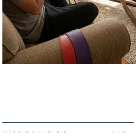
Pretestības treniņi mājās vs.
sporta zālē: kā padarīt spēka
treniņus efektīvus, lai kur jūs
atrastos
Kļūt stiprākam un veselīgākam ar
pretestības treniņiem
var gan