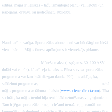
ērtības, mājas ir lieliskas – taču izmantojiet plānu (vai lietotni) un,
iespējams, draugu, lai nodrošinātu atbildību.
Izmaksu salīdzinājums
Nauda arī ir svarīga. Sporta zāles abonementi var būt dārgi un bieži
vien atkārtoti. Mājas fitnesa aprīkojums ir vienreizējs pirkums:
Sporta zāles izmaksas:
Mēneša maksa (iespējams, 30–100 ASV
dolāri vai vairāk), kā arī ceļa izmaksas. Pilna servisa sporta zāles
programma var izmaksāt diezgan daudz. Pētījums atklāja, ka,
salīdzinot programmas,
sporta zāles vingrojumi bija dārgāki
nekā
mājas programma ar tālruņa atbalstu (
www.sciencedirect.com
). Tika
secināts, ka mājas treniņi bija rentablāki uzturēšanas vingrojumiem.
Tam ir jēga: sporta zālei ir nepieciešami trenažieri, personāls un
komunālie pakalpojumi, savukārt mājas treniņos tiek izmantota jūsu