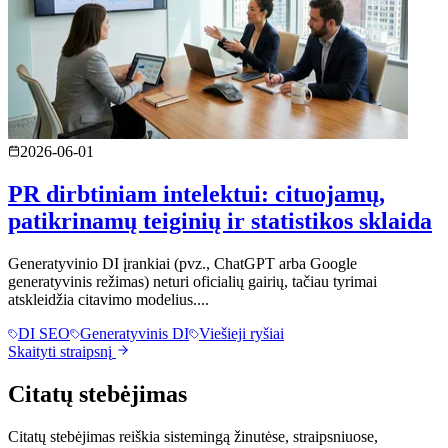
2026-06-01
PR dirbtiniam intelektui: cituojamų,
patikrinamų teiginių ir statistikos sklaida
Generatyvinio DI įrankiai (pvz., ChatGPT arba Google
generatyvinis režimas) neturi oficialių gairių, tačiau tyrimai
atskleidžia citavimo modelius....
DI SEO
Generatyvinis DI
Viešieji ryšiai
Skaityti straipsnį
Citatų stebėjimas
Citatų stebėjimas reiškia sistemingą žinutėse, straipsniuose,