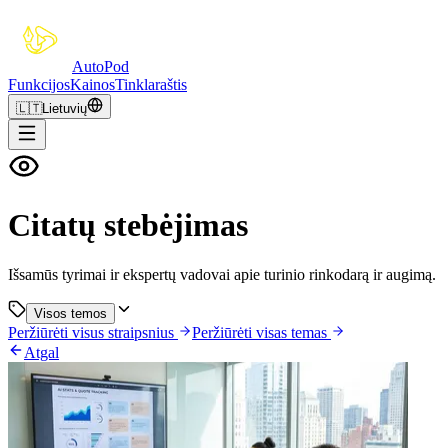
Auto
Pod
Funkcijos
Kainos
Tinklaraštis
🇱🇹
Lietuvių
Citatų stebėjimas
Išsamūs tyrimai ir ekspertų vadovai apie turinio rinkodarą ir augimą.
Visos temos
Peržiūrėti visus straipsnius
Peržiūrėti visas temas
Atgal