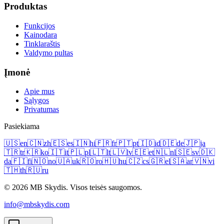
Produktas
Funkcijos
Kainodara
Tinklaraštis
Valdymo pultas
Įmonė
Apie mus
Sąlygos
Privatumas
Pasiekiama
🇺🇸
en
🇨🇳
zh
🇪🇸
es
🇮🇳
hi
🇫🇷
fr
🇵🇹
pt
🇮🇩
id
🇩🇪
de
🇯🇵
ja
🇹🇷
tr
🇰🇷
ko
🇮🇹
it
🇵🇱
pl
🇱🇹
lt
🇱🇻
lv
🇪🇪
et
🇳🇱
nl
🇸🇪
sv
🇩🇰
da
🇫🇮
fi
🇳🇴
no
🇺🇦
uk
🇷🇴
ro
🇭🇺
hu
🇨🇿
cs
🇬🇷
el
🇸🇦
ar
🇻🇳
vi
🇹🇭
th
🇷🇺
ru
© 2026 MB Skydis. Visos teisės saugomos.
info@mbskydis.com