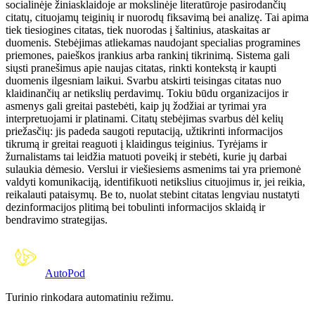
socialinėje žiniasklaidoje ar mokslinėje literatūroje pasirodančių
citatų, cituojamų teiginių ir nuorodų fiksavimą bei analizę. Tai apima
tiek tiesiogines citatas, tiek nuorodas į šaltinius, ataskaitas ar
duomenis. Stebėjimas atliekamas naudojant specialias programines
priemones, paieškos įrankius arba rankinį tikrinimą. Sistema gali
siųsti pranešimus apie naujas citatas, rinkti kontekstą ir kaupti
duomenis ilgesniam laikui. Svarbu atskirti teisingas citatas nuo
klaidinančių ar netikslių perdavimų. Tokiu būdu organizacijos ir
asmenys gali greitai pastebėti, kaip jų žodžiai ar tyrimai yra
interpretuojami ir platinami. Citatų stebėjimas svarbus dėl kelių
priežasčių: jis padeda saugoti reputaciją, užtikrinti informacijos
tikrumą ir greitai reaguoti į klaidingus teiginius. Tyrėjams ir
žurnalistams tai leidžia matuoti poveikį ir stebėti, kurie jų darbai
sulaukia dėmesio. Verslui ir viešiesiems asmenims tai yra priemonė
valdyti komunikaciją, identifikuoti netikslius cituojimus ir, jei reikia,
reikalauti pataisymų. Be to, nuolat stebint citatas lengviau nustatyti
dezinformacijos plitimą bei tobulinti informacijos sklaidą ir
bendravimo strategijas.
Auto
Pod
Turinio rinkodara automatiniu režimu.