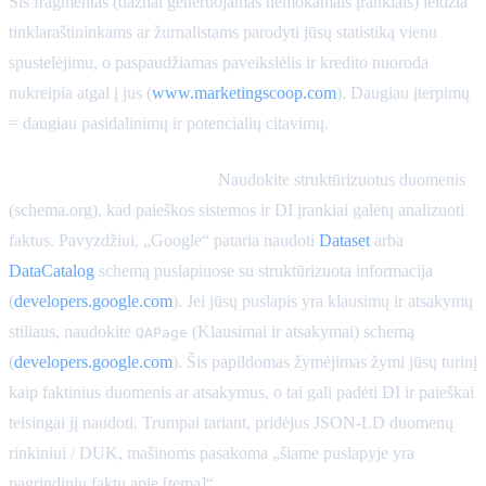
Šis fragmentas (dažnai generuojamas nemokamais įrankiais) leidžia
tinklaraštininkams ar žurnalistams parodyti jūsų statistiką vienu
spustelėjimu, o paspaudžiamas paveikslėlis ir kredito nuoroda
nukreipia atgal į jus (
www.marketingscoop.com
). Daugiau įterpimų
= daugiau pasidalinimų ir potencialių citavimų.
Pažymėkite puslapį schema.
Naudokite struktūrizuotus duomenis
(schema.org), kad paieškos sistemos ir DI įrankiai galėtų analizuoti
faktus. Pavyzdžiui, „Google“ pataria naudoti
Dataset
arba
DataCatalog
schemą puslapiuose su struktūrizuota informacija
(
developers.google.com
). Jei jūsų puslapis yra klausimų ir atsakymų
stiliaus, naudokite
(Klausimai ir atsakymai) schemą
QAPage
(
developers.google.com
). Šis papildomas žymėjimas žymi jūsų turinį
kaip faktinius duomenis ar atsakymus, o tai gali padėti DI ir paieškai
teisingai jį naudoti. Trumpai tariant, pridėjus JSON-LD duomenų
rinkiniui / DUK, mašinoms pasakoma „šiame puslapyje yra
pagrindinių faktų apie [temą]“.