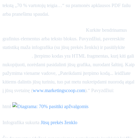
tekstą „70 % vartotojų teigia…“ su pramonės apklausos PDF failu
arba pranešimu spaudai.
Naudokite įterpimui patogius formatus.
Kurkite bendrinamus
grafinius elementus arba teksto blokus. Pavyzdžiui, pavereskite
statistiką maža infografika (su jūsų prekės ženklu) ir pasiūlykite
įterpimo kodą
. Įterpimo kodas yra HTML fragmentas, kurį kiti gali
nukopijuoti, norėdami pasidalinti jūsų grafika, nurodant šaltinį. Kaip
pažymima viename vadove, „Pateikdami įterpimo kodą... leidžiate
kitiems dalintis jūsų turiniu, tuo pat metu nukreipdami nuorodą atgal
į jūsų svetainę (
www.marketingscoop.com
).“ Pavyzdžiui:
html
Infografika sukurta
Jūsų prekės ženklo