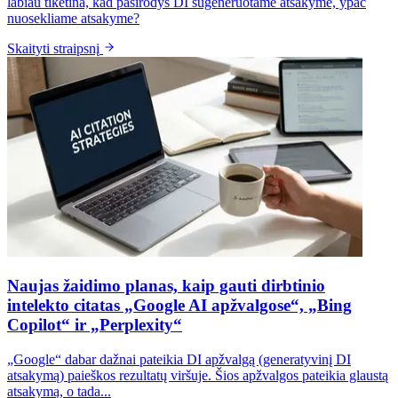
labiau tikėtina, kad pasirodys DI sugeneruotame atsakyme, ypač
nuosekliame atsakyme?
Skaityti straipsnį
Naujas žaidimo planas, kaip gauti dirbtinio
intelekto citatas „Google AI apžvalgose“, „Bing
Copilot“ ir „Perplexity“
„Google“ dabar dažnai pateikia DI apžvalgą (generatyvinį DI
atsakymą) paieškos rezultatų viršuje. Šios apžvalgos pateikia glaustą
atsakymą, o tada...