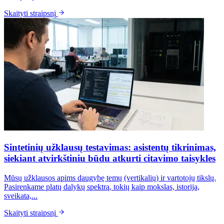
Skaityti straipsnį
Sintetinių užklausų testavimas: asistentų tikrinimas,
siekiant atvirkštiniu būdu atkurti citavimo taisykles
Mūsų užklausos apims daugybę temų (vertikalių) ir vartotojų tikslų.
Pasirenkame platų dalykų spektrą, tokių kaip mokslas, istorija,
sveikata,...
Skaityti straipsnį