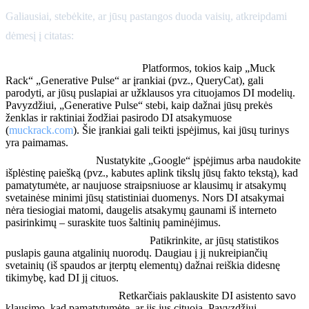
Galiausiai, stebėkite, ar jūsų pastangos duoda vaisių, atkreipdami
dėmesį į citatas:
Naudokite DI SEO įrankius:
Platformos, tokios kaip „Muck
Rack“ „Generative Pulse“ ar įrankiai (pvz., QueryCat), gali
parodyti, ar jūsų puslapiai ar užklausos yra cituojamos DI modelių.
Pavyzdžiui, „Generative Pulse“ stebi, kaip dažnai jūsų prekės
ženklas ir raktiniai žodžiai pasirodo DI atsakymuose
(
muckrack.com
). Šie įrankiai gali teikti įspėjimus, kai jūsų turinys
yra paimamas.
Paieškos įspėjimai:
Nustatykite „Google“ įspėjimus arba naudokite
išplėstinę paiešką (pvz., kabutes aplink tikslų jūsų fakto tekstą), kad
pamatytumėte, ar naujuose straipsniuose ar klausimų ir atsakymų
svetainėse minimi jūsų statistiniai duomenys. Nors DI atsakymai
nėra tiesiogiai matomi, daugelis atsakymų gaunami iš interneto
pasirinkimų – suraskite tuos šaltinių paminėjimus.
Atgalinių nuorodų stebėjimas:
Patikrinkite, ar jūsų statistikos
puslapis gauna atgalinių nuorodų. Daugiau į jį nukreipiančių
svetainių (iš spaudos ar įterptų elementų) dažnai reiškia didesnę
tikimybę, kad DI jį cituos.
Rankiniai patikrinimai:
Retkarčiais paklauskite DI asistento savo
klausimo, kad pamatytumėte, ar jis jus cituoja. Pavyzdžiui,