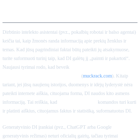
cituojamų, patikrinamų
teiginių ir statistikos sklaida
Dirbtinio intelekto asistentai (pvz., pokalbių robotai ir balso agentai)
keičia tai, kaip žmonės randa informaciją apie prekių ženklus ir
temas. Kad jūsų pagrindiniai faktai būtų pateikti jų atsakymuose,
turite suformuoti turinį taip, kad DI galėtų jį „paimti ir pakartoti“.
Naujausi tyrimai rodo, kad beveik
95 % DI citatų yra iš
užtarnautų arba PR varomų šaltinių
(
muckrack.com
). Kitaip
tariant, jei jūsų naujienų istorijos, duomenys ir idėjų lyderystė nėra
pateikti internete aiškia, cituojama forma, DI naudos kito asmens
informaciją. Tai reiškia, kad
viešųjų ryšių (PR)
komandos turi kurti
ir platinti aiškius, cituojamus faktus ir statistiką, suformatuotus DI.
Generatyvinio DI įrankiai (pvz., ChatGPT arba Google
generatyvinis režimas) neturi oficialių gairių, tačiau tyrimai