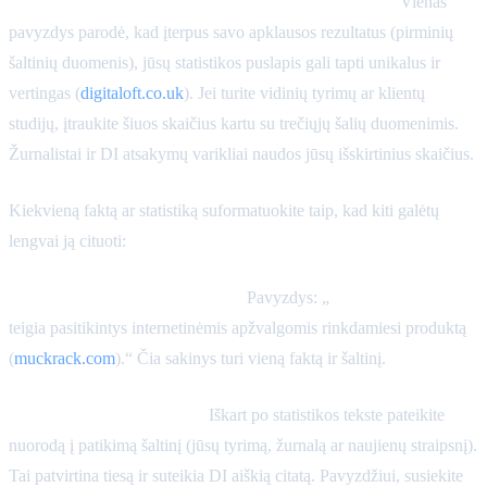
Visada, kai įmanoma, įtraukite originalius duomenis.
Vienas
pavyzdys parodė, kad įterpus savo apklausos rezultatus (pirminių
šaltinių duomenis), jūsų statistikos puslapis gali tapti unikalus ir
vertingas (
digitaloft.co.uk
). Jei turite vidinių tyrimų ar klientų
studijų, įtraukite šiuos skaičius kartu su trečiųjų šalių duomenimis.
Žurnalistai ir DI atsakymų varikliai naudos jūsų išskirtinius skaičius.
Kiekvieną faktą ar statistiką suformatuokite taip, kad kiti galėtų
lengvai ją cituoti:
Parašykite savarankišką teiginį.
Pavyzdys: „
70 % vartotojų
teigia pasitikintys internetinėmis apžvalgomis rinkdamiesi produktą
(
muckrack.com
).“ Čia sakinys turi vieną faktą ir šaltinį.
Pridėkite šaltinio nuorodą.
Iškart po statistikos tekste pateikite
nuorodą į patikimą šaltinį (jūsų tyrimą, žurnalą ar naujienų straipsnį).
Tai patvirtina tiesą ir suteikia DI aiškią citatą. Pavyzdžiui, susiekite