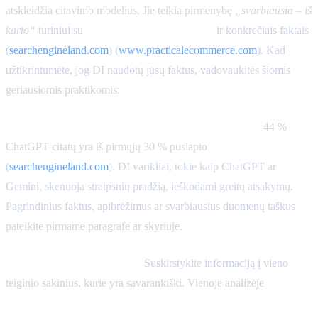
atskleidžia citavimo modelius. Jie teikia pirmenybę
„svarbiausia – iš
karto“
turiniui su
trumpais, aiškiais sakiniais
ir konkrečiais faktais
(
searchengineland.com
) (
www.practicalecommerce.com
). Kad
užtikrintumėte, jog DI naudotų jūsų faktus, vadovaukitės šiomis
geriausiomis praktikomis:
Teikite pirmenybę puslapio viršuje esančiam turiniui.
44 %
ChatGPT citatų yra iš pirmųjų 30 % puslapio
(
searchengineland.com
). DI varikliai, tokie kaip ChatGPT ar
Gemini, skenuoja straipsnių pradžią, ieškodami greitų atsakymų.
Pagrindinius faktus, apibrėžimus ar svarbiausius duomenų taškus
pateikite pirmame paragrafe ar skyriuje.
Naudokite atominius faktus.
Suskirstykite informaciją į vieno
teiginio sakinius, kurie yra savarankiški. Vienoje analizėje
92 %
cituotų sakinių buvo 6–20 žodžių ilgio