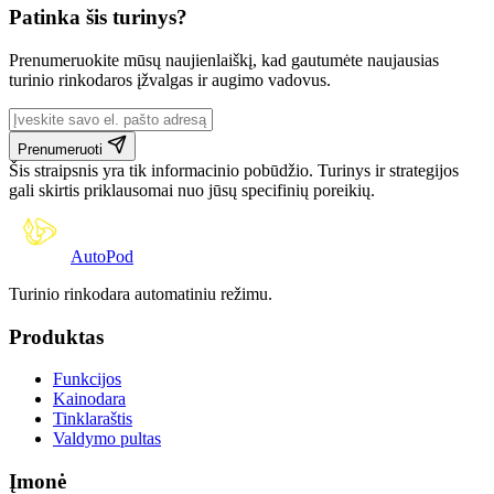
Patinka šis turinys?
Prenumeruokite mūsų naujienlaiškį, kad gautumėte naujausias
turinio rinkodaros įžvalgas ir augimo vadovus.
Prenumeruoti
Šis straipsnis yra tik informacinio pobūdžio. Turinys ir strategijos
gali skirtis priklausomai nuo jūsų specifinių poreikių.
Auto
Pod
Turinio rinkodara automatiniu režimu.
Produktas
Funkcijos
Kainodara
Tinklaraštis
Valdymo pultas
Įmonė