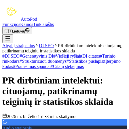
Auto
Pod
Funkcijos
Kainos
Tinklaraštis
🇱🇹
Lietuvių
Atgal į straipsnius
DI SEO
PR dirbtiniam intelektui: cituojamų,
patikrinamų teiginių ir statistikos sklaida
#
DI SEO
#
Generatyvinis DI
#
Viešieji ryšiai
#
DI citatos
#
Turinio
rinkodara
#
Struktūrizuoti duomenys
#
Statistikos puslapis
#
Įterpimo
kodas
#
Pranešimas spaudai
#
Citatų stebėjimas
PR dirbtiniam intelektui:
cituojamų, patikrinamų
teiginių ir statistikos sklaida
2026 m. birželio 1 d.
•
8 min. skaitymo
Audio straipsnis