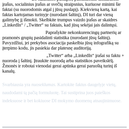
įrašus, socialinius įrašus ar svečių straipsnius, kuriuose minimi šie
faktai (su nuorodomis atgal į jūsų puslapį). Kiekvieną kartą, kai
faktas kartojamas turinyje (nurodant šaltinį), DI turi dar vieną
galimybę jį išmokti. Skelbkite trumpus vaizdo įrašus ar skaidres
„LinkedIn“ / „Twitter“ su faktais, kad jūsų sekėjai jais dalintųsi.
Partnerių dalijimasis:
Paprašykite nekonkurencingų partnerių ar
pramonės grupių pasidalinti statistika (nurodant jūsų šaltinį).
Pavyzdžiui, jei prekybos asociacija paskelbia jūsų infografiką su
įterpimo kodu, jis pasiekia dar platesnę auditoriją.
Socialinė žiniasklaida:
„Twitter“ arba „LinkedIn“ įrašai su faktu +
nuoroda į šaltinį. Įtraukite nuorodą arba statistikos paveikslėlį.
Žmonės ir robotai vienodai gerai aptinka gerai paruoštą turinį iš
kanalų.
Svarbiausia yra
nuoseklumas
. Kartokite faktus daugelyje vietų,
naudodami tą pačią formuluotę. Tai sustiprina juos paieškos
indeksuose ir bet kokiuose DI mokymo duomenų atnaujinimuose.
Stebėjimas ir citatų aptikimas