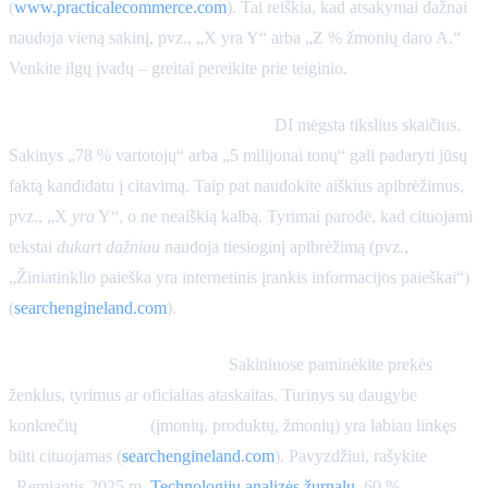
(
www.practicalecommerce.com
). Tai reiškia, kad atsakymai dažnai
naudoja vieną sakinį, pvz., „X yra Y“ arba „Z % žmonių daro A.“
Venkite ilgų įvadų – greitai pereikite prie teiginio.
Būkite tikslūs ir naudokite skaičius.
DI mėgsta tikslius skaičius.
Sakinys „78 % vartotojų“ arba „5 milijonai tonų“ gali padaryti jūsų
faktą kandidatu į citavimą. Taip pat naudokite aiškius apibrėžimus,
pvz., „X
yra
Y“, o ne neaiškią kalbą. Tyrimai parodė, kad cituojami
tekstai
dukart dažniau
naudoja tiesioginį apibrėžimą (pvz.,
„Žiniatinklio paieška yra internetinis įrankis informacijos paieškai“)
(
searchengineland.com
).
Įtraukite patikimą kontekstą.
Sakiniuose paminėkite prekės
ženklus, tyrimus ar oficialias ataskaitas. Turinys su daugybe
konkrečių
subjektų
(įmonių, produktų, žmonių) yra labiau linkęs
būti cituojamas (
searchengineland.com
). Pavyzdžiui, rašykite
„Remiantis 2025 m.
Technologijų analizės žurnalu
, 60 %