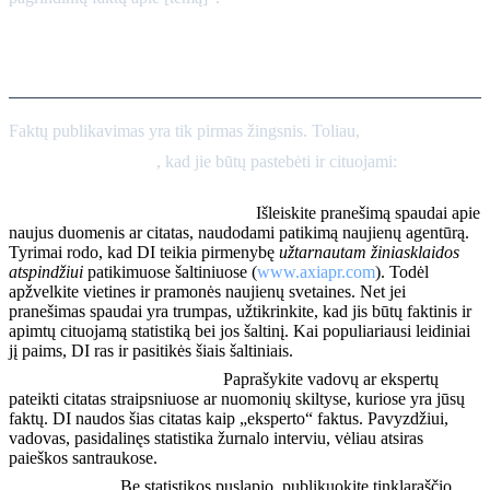
Platinimo planas
Faktų publikavimas yra tik pirmas žingsnis. Toliau,
platinkite juos
tinkamai auditorijai
, kad jie būtų pastebėti ir cituojami:
Pranešimai spaudai ir naujienos:
Išleiskite pranešimą spaudai apie
naujus duomenis ar citatas, naudodami patikimą naujienų agentūrą.
Tyrimai rodo, kad DI teikia pirmenybę
užtarnautam žiniasklaidos
atspindžiui
patikimuose šaltiniuose (
www.axiapr.com
). Todėl
apžvelkite vietines ir pramonės naujienų svetaines. Net jei
pranešimas spaudai yra trumpas, užtikrinkite, kad jis būtų faktinis ir
apimtų cituojamą statistiką bei jos šaltinį. Kai populiariausi leidiniai
jį paims, DI ras ir pasitikės šiais šaltiniais.
Minties lyderystė ir interviu:
Paprašykite vadovų ar ekspertų
pateikti citatas straipsniuose ar nuomonių skiltyse, kuriose yra jūsų
faktų. DI naudos šias citatas kaip „eksperto“ faktus. Pavyzdžiui,
vadovas, pasidalinęs statistika žurnalo interviu, vėliau atsiras
paieškos santraukose.
Įterpti į turinį:
Be statistikos puslapio, publikuokite tinklaraščio