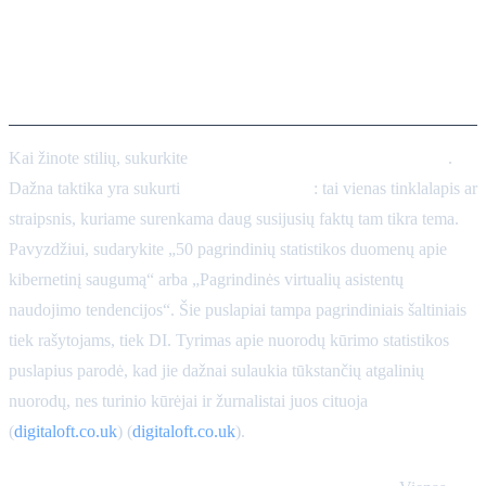
Cituojamų faktų kūrimas ir
publikavimas
Kai žinote stilių, sukurkite
savo faktų pagrindu paremtą turtą
.
Dažna taktika yra sukurti
statistikos puslapį
: tai vienas tinklalapis ar
straipsnis, kuriame surenkama daug susijusių faktų tam tikra tema.
Pavyzdžiui, sudarykite „50 pagrindinių statistikos duomenų apie
kibernetinį saugumą“ arba „Pagrindinės virtualių asistentų
naudojimo tendencijos“. Šie puslapiai tampa pagrindiniais šaltiniais
tiek rašytojams, tiek DI. Tyrimas apie nuorodų kūrimo statistikos
puslapius parodė, kad jie dažnai sulaukia tūkstančių atgalinių
nuorodų, nes turinio kūrėjai ir žurnalistai juos cituoja
(
digitaloft.co.uk
) (
digitaloft.co.uk
).