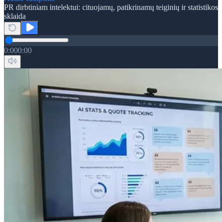
PR dirbtiniam intelektui: cituojamų, patikrinamų teiginių ir statistikos
sklaida
0:00
0:00