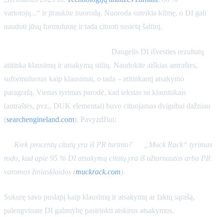
vartotojų...“ ir įtraukite nuorodą. Nuoroda suteikia kilmę, o DI gali
naudoti jūsų formuluotę ir tada cituoti susietą šaltinį.
Atsakymų į klausimus formatas.
Daugelis DI išvesties rezultatų
atitinka klausimų ir atsakymų stilių. Naudokite aiškias antraštes,
suformuluotas kaip klausimai, o tada – atitinkantį atsakymo
paragrafą. Vienas tyrimas parodė, kad tekstas su klaustukais
(antraštės, pvz., DUK elementai) buvo cituojamas dvigubai dažniau
(
searchengineland.com
). Pavyzdžiui:
K:
Kiek procentų citatų yra iš PR turinio?
A:
„Muck Rack“ tyrimas
rodo, kad apie 95 % DI atsakymų citatų yra iš užtarnautos arba PR
varomos žiniasklaidos (
muckrack.com
).
Sukurę savo puslapį kaip klausimų ir atsakymų ar faktų sąrašą,
palengvinate DI galimybę pasirinkti atskirus atsakymus.