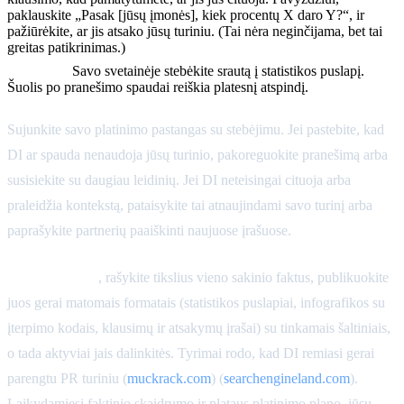
paklauskite „Pasak [jūsų įmonės], kiek procentų X daro Y?“, ir
pažiūrėkite, ar jis atsako jūsų turiniu. (Tai nėra neginčijama, bet tai
greitas patikrinimas.)
Analitika:
Savo svetainėje stebėkite srautą į statistikos puslapį.
Šuolis po pranešimo spaudai reiškia platesnį atspindį.
Sujunkite savo platinimo pastangas su stebėjimu. Jei pastebite, kad
DI ar spauda nenaudoja jūsų turinio, pakoreguokite pranešimą arba
susisiekite su daugiau leidinių. Jei DI neteisingai cituoja arba
praleidžia kontekstą, pataisykite tai atnaujindami savo turinį arba
paprašykite partnerių paaiškinti naujuose įrašuose.
Apibendrinant
, rašykite tikslius vieno sakinio faktus, publikuokite
juos gerai matomais formatais (statistikos puslapiai, infografikos su
įterpimo kodais, klausimų ir atsakymų įrašai) su tinkamais šaltiniais,
o tada aktyviai jais dalinkitės. Tyrimai rodo, kad DI remiasi gerai
parengtu PR turiniu (
muckrack.com
) (
searchengineland.com
).
Laikydamiesi faktinio skaidrumo ir plataus platinimo plano, jūsų