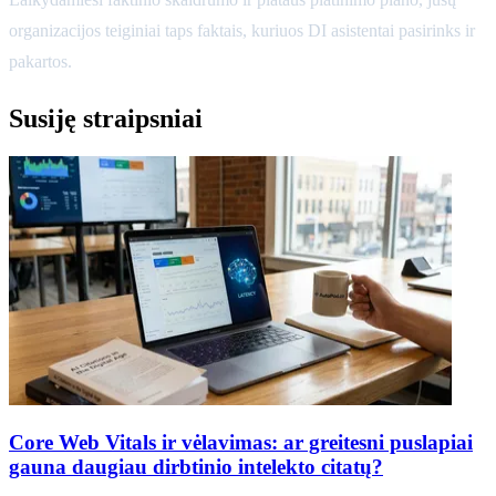
organizacijos teiginiai taps faktais, kuriuos DI asistentai pasirinks ir
pakartos.
Susiję straipsniai
Core Web Vitals ir vėlavimas: ar greitesni puslapiai
gauna daugiau dirbtinio intelekto citatų?