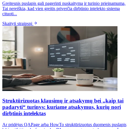
Greitesnis puslapis gali pagerinti nuskaitymą ir turinio prieinamumą.
Tai nereiškia, kad vien greitis priverčia dirbtinio intelekto sistemą
cituoti...
Skaityti straipsnį
Struktūrizuotas klausimų ir atsakymų bei „kaip tai
padaryti“ turinys: kuriame atsakymus, kurių nori
dirbtinis intelektas
Ar pridėjus QAPage arba HowTo struktūrizuotus duomenis puslapis