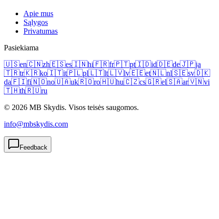
Apie mus
Sąlygos
Privatumas
Pasiekiama
🇺🇸
en
🇨🇳
zh
🇪🇸
es
🇮🇳
hi
🇫🇷
fr
🇵🇹
pt
🇮🇩
id
🇩🇪
de
🇯🇵
ja
🇹🇷
tr
🇰🇷
ko
🇮🇹
it
🇵🇱
pl
🇱🇹
lt
🇱🇻
lv
🇪🇪
et
🇳🇱
nl
🇸🇪
sv
🇩🇰
da
🇫🇮
fi
🇳🇴
no
🇺🇦
uk
🇷🇴
ro
🇭🇺
hu
🇨🇿
cs
🇬🇷
el
🇸🇦
ar
🇻🇳
vi
🇹🇭
th
🇷🇺
ru
© 2026 MB Skydis. Visos teisės saugomos.
info@mbskydis.com
Feedback