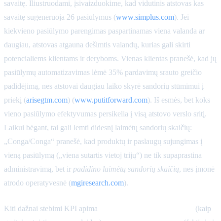
savaitę. Iliustruodami, įsivaizduokime, kad vidutinis atstovas kas
savaitę sugeneruoja 26 pasiūlymus (
www.simplus.com
). Jei
kiekvieno pasiūlymo parengimas paspartinamas viena valanda ar
daugiau, atstovas atgauna dešimtis valandų, kurias gali skirti
potencialiems klientams ir deryboms. Vienas klientas pranešė, kad jų
pasiūlymų automatizavimas lėmė 35% pardavimų srauto greičio
padidėjimą, nes atstovai daugiau laiko skyrė sandorių stūmimui į
priekį (
arisegtm.com
) (
www.putitforward.com
). Iš esmės, bet koks
vieno pasiūlymo efektyvumas persikelia į visą atstovo verslo sritį.
Laikui bėgant, tai gali lemti didesnį laimėtų sandorių skaičių:
„Conga/Conga“ pranešė, kad produktų ir paslaugų sujungimas į
vieną pasiūlymą („viena sutartis vietoj trijų“) ne tik supaprastina
administravimą, bet ir
padidino laimėtų sandorių skaičių
, nes įmonė
atrodo operatyvesnė (
mgiresearch.com
).
Kiti dažnai stebimi KPI apima
patvirtinimo atsakymo laiką
(kaip