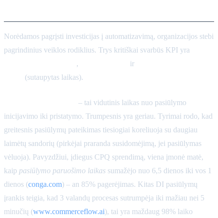
pardavėjo našumas
Norėdamos pagrįsti investicijas į automatizavimą, organizacijos stebi
pagrindinius veiklos rodiklius. Trys kritiškai svarbūs KPI yra
pasiūlymų ciklo laikas
,
klaidų rodiklis
ir
pardavėjo pardavimo
laikas
(sutaupytas laikas).
Pasiūlymo ciklo laikas
– tai vidutinis laikas nuo pasiūlymo
inicijavimo iki pristatymo. Trumpesnis yra geriau. Tyrimai rodo, kad
greitesnis pasiūlymų pateikimas tiesiogiai koreliuoja su daugiau
laimėtų sandorių (pirkėjai praranda susidomėjimą, jei pasiūlymas
vėluoja). Pavyzdžiui, įdiegus CPQ sprendimą, viena įmonė matė,
kaip
pasiūlymo paruošimo laikas
sumažėjo nuo 6,5 dienos iki vos 1
dienos (
conga.com
) – an 85% pagerėjimas. Kitas DI pasiūlymų
įrankis teigia, kad 3 valandų procesas sutrumpėja iki mažiau nei 5
minučių (
www.commerceflow.ai
), tai yra maždaug 98% laiko