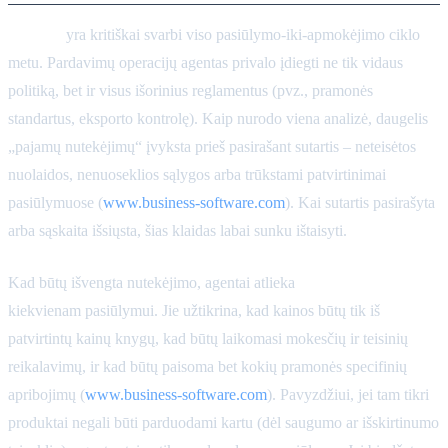
Atitiktis
yra kritiškai svarbi viso pasiūlymo-iki-apmokėjimo ciklo
metu. Pardavimų operacijų agentas privalo įdiegti ne tik vidaus
politiką, bet ir visus išorinius reglamentus (pvz., pramonės
standartus, eksporto kontrolę). Kaip nurodo viena analizė, daugelis
„pajamų nutekėjimų“ įvyksta prieš pasirašant sutartis – neteisėtos
nuolaidos, nenuoseklios sąlygos arba trūkstami patvirtinimai
pasiūlymuose (
www.business-software.com
). Kai sutartis pasirašyta
arba sąskaita išsiųsta, šias klaidas labai sunku ištaisyti.
Kad būtų išvengta nutekėjimo, agentai atlieka
atitikties patikras
kiekvienam pasiūlymui. Jie užtikrina, kad kainos būtų tik iš
patvirtintų kainų knygų, kad būtų laikomasi mokesčių ir teisinių
reikalavimų, ir kad būtų paisoma bet kokių pramonės specifinių
apribojimų (
www.business-software.com
). Pavyzdžiui, jei tam tikri
produktai negali būti parduodami kartu (dėl saugumo ar išskirtinumo