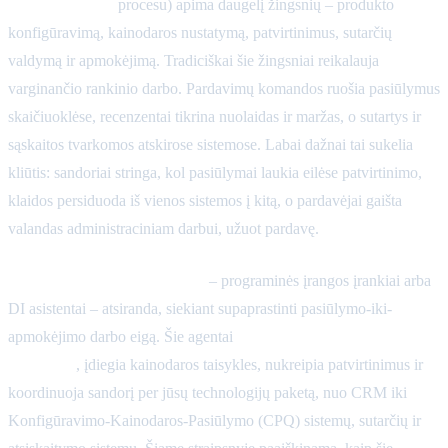
iki-apmokėjimo
procesu) apima daugelį žingsnių – produkto
konfigūravimą, kainodaros nustatymą, patvirtinimus, sutarčių
valdymą ir apmokėjimą. Tradiciškai šie žingsniai reikalauja
varginančio rankinio darbo. Pardavimų komandos ruošia pasiūlymus
skaičiuoklėse, recenzentai tikrina nuolaidas ir maržas, o sutartys ir
sąskaitos tvarkomos atskirose sistemose. Labai dažnai tai sukelia
kliūtis: sandoriai stringa, kol pasiūlymai laukia eilėse patvirtinimo,
klaidos persiduoda iš vienos sistemos į kitą, o pardavėjai gaišta
valandas administraciniam darbui, užuot pardavę.
Pardavimų operacijų agentai
– programinės įrangos įrankiai arba
DI asistentai – atsiranda, siekiant supaprastinti pasiūlymo-iki-
apmokėjimo darbo eigą. Šie agentai
automatizuoja pasiūlymų
sudarymą
, įdiegia kainodaros taisykles, nukreipia patvirtinimus ir
koordinuoja sandorį per jūsų technologijų paketą, nuo CRM iki
Konfigūravimo-Kainodaros-Pasiūlymo (CPQ) sistemų, sutarčių ir