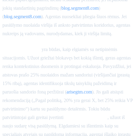
jokių standartinių pagrindimų (
blog.segment8.com
)
(
blog.segment8.com
). Agentas nuosekliai įdiegia šiuos rėmus. Jei
pasiūlymo nuolaida viršija iš anksto patvirtintus koridorius, agentas
nukreips ją vadovams, nurodydamas, kiek ji viršija limitą.
Išimčių tvarkymas
yra būdas, kaip elgiamės su netipinėmis
situacijomis. Užuot griežtai blokavęs bet kokią išimtį, geras agentas
renka kontekstinius duomenis ir protingai eskaluoja. Pavyzdžiui, jei
atstovas prašo 25% nuolaidos mažam sandoriui (viršijančiai įprastą
15% ribą), agentas identifikuoja tikslų taisyklių pažeidimą ir
paruošia sandorio foną peržiūrai (
arisegtm.com
). Jis gali atsiųsti
rekomendaciją („Pagal politiką, 20% yra gerai X, bet 25% reikia VP
patvirtinimo“) kartu su pasiūlymo detalėmis. Tokiu būdu
patvirtintojai gali greitai įvertinti
tik šį vieną kintamąjį
, užuot iš
naujo sudarę visą pasiūlymą. Elgdamiesi su išimtimis kaip su
specialiais atvejais su papildoma informacija, agentai išlaiko įprastų