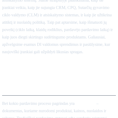
atsiskaitymo sistemų. Šiame straipsnyje paaiškinama, kaip šie
įrankiai veikia, kaip jie sujungia CRM, CPQ, Sutarčių gyvavimo
ciklo valdymo (CLM) ir atsiskaitymo sistemas, ir kaip jie užtikrina
atitiktį ir nuolaidų politiką. Taip pat aptarsime, kaip išmatuoti jų
poveikį (ciklo laiką, klaidų rodiklius, pardavėjo pardavimo laiką) ir
kaip juos diegti skirtingo sudėtingumo produktams. Galiausiai,
apžvelgsime esamus DI valdomus sprendimus ir pasiūlysime, kur
naujoviški įrankiai gali užpildyti likusias spragas.
Kaip agentai sudaro
pasiūlymus ir užtikrina
tikslumą
Bet kokio pardavimo proceso pagrindas yra
pasiūlymas
–
dokumentas, kuriame nurodomi produktai, kainos, nuolaidos ir