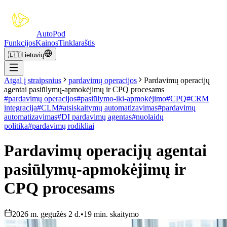
Auto
Pod
Funkcijos
Kainos
Tinklaraštis
🇱🇹
Lietuvių
Atgal į straipsnius
pardavimų operacijos
Pardavimų operacijų
agentai pasiūlymų-apmokėjimų ir CPQ procesams
#
pardavimų operacijos
#
pasiūlymo-iki-apmokėjimo
#
CPQ
#
CRM
integracija
#
CLM
#
atsiskaitymų automatizavimas
#
pardavimų
automatizavimas
#
DI pardavimų agentas
#
nuolaidų
politika
#
pardavimų rodikliai
Pardavimų operacijų agentai
pasiūlymų-apmokėjimų ir
CPQ procesams
2026 m. gegužės 2 d.
•
19 min. skaitymo