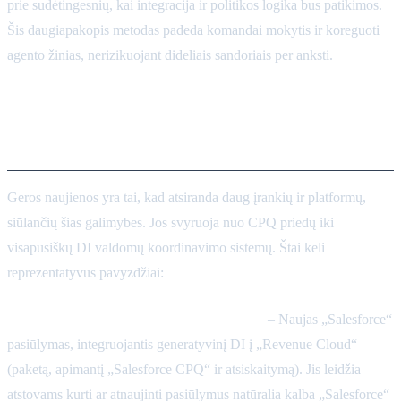
prie sudėtingesnių, kai integracija ir politikos logika bus patikimos.
Šis daugiapakopis metodas padeda komandai mokytis ir koreguoti
agento žinias, nerizikuojant dideliais sandoriais per anksti.
Esami sprendimai ir DI
įrankiai
Geros naujienos yra tai, kad atsiranda daug įrankių ir platformų,
siūlančių šias galimybes. Jos svyruoja nuo CPQ priedų iki
visapusiškų DI valdomų koordinavimo sistemų. Štai keli
reprezentatyvūs pavyzdžiai:
Salesforce Agentforce (Revenue Cloud DI)
– Naujas „Salesforce“
pasiūlymas, integruojantis generatyvinį DI į „Revenue Cloud“
(paketą, apimantį „Salesforce CPQ“ ir atsiskaitymą). Jis leidžia
atstovams kurti ar atnaujinti pasiūlymus natūralia kalba „Salesforce“