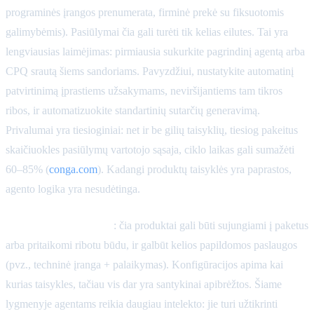
programinės įrangos prenumerata, firminė prekė su fiksuotomis
galimybėmis). Pasiūlymai čia gali turėti tik kelias eilutes. Tai yra
lengviausias laimėjimas: pirmiausia sukurkite pagrindinį agentą arba
CPQ srautą šiems sandoriams. Pavyzdžiui, nustatykite automatinį
patvirtinimą įprastiems užsakymams, neviršijantiems tam tikros
ribos, ir automatizuokite standartinių sutarčių generavimą.
Privalumai yra tiesioginiai: net ir be gilių taisyklių, tiesiog pakeitus
skaičiuokles pasiūlymų vartotojo sąsaja, ciklo laikas gali sumažėti
60–85% (
conga.com
). Kadangi produktų taisyklės yra paprastos,
agento logika yra nesudėtinga.
Vidutinio sudėtingumo
: čia produktai gali būti sujungiami į paketus
arba pritaikomi ribotu būdu, ir galbūt kelios papildomos paslaugos
(pvz., techninė įranga + palaikymas). Konfigūracijos apima kai
kurias taisykles, tačiau vis dar yra santykinai apibrėžtos. Šiame
lygmenyje agentams reikia daugiau intelekto: jie turi užtikrinti