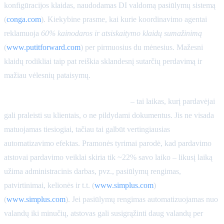
konfigūracijos klaidas, naudodamas DI valdomą pasiūlymų sistemą
(
conga.com
). Kiekybine prasme, kai kurie koordinavimo agentai
reklamuoja
60% kainodaros ir atsiskaitymo klaidų sumažinimą
(
www.putitforward.com
) per pirmuosius du mėnesius. Mažesni
klaidų rodikliai taip pat reiškia sklandesnį sutarčių perdavimą ir
mažiau vėlesnių pataisymų.
Pardavėjo pardavimo laikas (gautas)
– tai laikas, kurį pardavėjai
gali praleisti su klientais, o ne pildydami dokumentus. Jis ne visada
matuojamas tiesiogiai, tačiau tai galbūt vertingiausias
automatizavimo efektas. Pramonės tyrimai parodė, kad pardavimo
atstovai pardavimo veiklai skiria tik ~22% savo laiko – likusį laiką
užima administracinis darbas, pvz., pasiūlymų rengimas,
patvirtinimai, kelionės ir t.t. (
www.simplus.com
)
(
www.simplus.com
). Jei pasiūlymų rengimas automatizuojamas nuo
valandų iki minučių, atstovas gali susigrąžinti daug valandų per