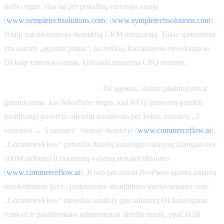
darbo eigas, visa tai per pokalbių vartotojo sąsają
(
www.sympletechsolutions.com
) (
www.sympletechsolutions.com
).
Ji taip pat reklamuoja sklandžią CRM integraciją. Tokie sprendimai
yra sukurti „agentui pirma“, tai reiškia, kad atstovas sąveikauja su
DI kaip vartotojo sąsaja, kuri tada atnaujina CPQ sistemą.
CommerceFlow SalesPulse
– DI agentas, skirtas platintojams ir
gamintojams. Jos
SalesPulse
teigia, kad RFQ (prašymą pateikti
pasiūlymą) paverčia oficialiu pasiūlymu per kelias minutes: „3
valandos → 5 minutės“ vienoje skaidrėje (
www.commerceflow.ai
).
„CommerceFlow“ pabrėžia didelių katalogų tvarkymą (daugiau nei
100M atributų) ir duomenų valymą siekiant tikslumo
(
www.commerceflow.ai
). Ji taip pat apima
RevPulse
agentą pajamų
nutekėjimams (pvz., praleistiems atnaujinimo pardavimams) rasti.
„CommerceFlow“ metodas naudoja specializuotą DI katalogams
tvarkyti ir pasiūlymams administruoti dideliu mastu, ypač B2B