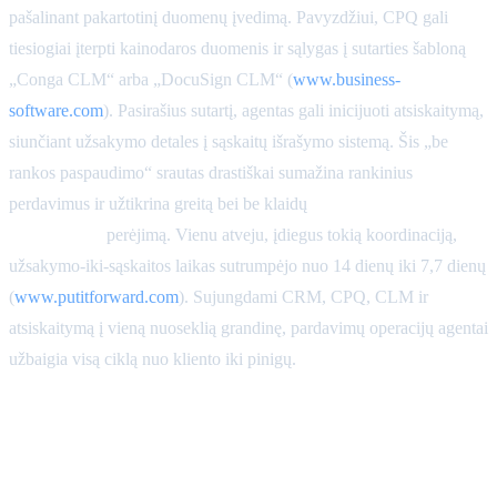
pašalinant pakartotinį duomenų įvedimą. Pavyzdžiui, CPQ gali
tiesiogiai įterpti kainodaros duomenis ir sąlygas į sutarties šabloną
„Conga CLM“ arba „DocuSign CLM“ (
www.business-
software.com
). Pasirašius sutartį, agentas gali inicijuoti atsiskaitymą,
siunčiant užsakymo detales į sąskaitų išrašymo sistemą. Šis „be
rankos paspaudimo“ srautas drastiškai sumažina rankinius
perdavimus ir užtikrina greitą bei be klaidų
užsakymo-iki-
apmokėjimo
perėjimą. Vienu atveju, įdiegus tokią koordinaciją,
užsakymo-iki-sąskaitos laikas sutrumpėjo nuo 14 dienų iki 7,7 dienų
(
www.putitforward.com
). Sujungdami CRM, CPQ, CLM ir
atsiskaitymą į vieną nuoseklią grandinę, pardavimų operacijų agentai
užbaigia visą ciklą nuo kliento iki pinigų.
Atitikties patikros, nuolaidų
ribos ir išimtys