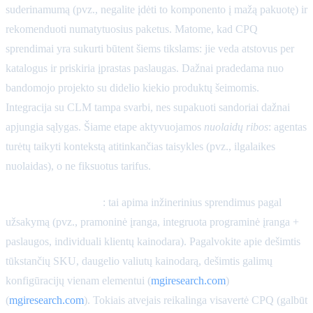
suderinamumą (pvz., negalite įdėti to komponento į mažą pakuotę) ir
rekomenduoti numatytuosius paketus. Matome, kad CPQ
sprendimai yra sukurti būtent šiems tikslams: jie veda atstovus per
katalogus ir priskiria įprastas paslaugas. Dažnai pradedama nuo
bandomojo projekto su didelio kiekio produktų šeimomis.
Integracija su CLM tampa svarbi, nes supakuoti sandoriai dažnai
apjungia sąlygas. Šiame etape aktyvuojamos
nuolaidų ribos
: agentas
turėtų taikyti kontekstą atitinkančias taisykles (pvz., ilgalaikes
nuolaidas), o ne fiksuotus tarifus.
Didelio sudėtingumo
: tai apima inžinerinius sprendimus pagal
užsakymą (pvz., pramoninė įranga, integruota programinė įranga +
paslaugos, individuali klientų kainodara). Pagalvokite apie dešimtis
tūkstančių SKU, daugelio valiutų kainodarą, dešimtis galimų
konfigūracijų vienam elementui (
mgiresearch.com
)
(
mgiresearch.com
). Tokiais atvejais reikalinga visavertė CPQ (galbūt