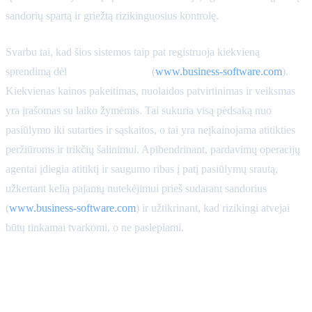
sandorių spartą ir griežtą rizikinguosius kontrolę.
Svarbu tai, kad šios sistemos taip pat registruoja kiekvieną
sprendimą dėl
audito galimybės
(
www.business-software.com
).
Kiekvienas kainos pakeitimas, nuolaidos patvirtinimas ir veiksmas
yra įrašomas su laiko žymėmis. Tai sukuria visą pėdsaką nuo
pasiūlymo iki sutarties ir sąskaitos, o tai yra neįkainojama atitikties
peržiūroms ir trikčių šalinimui. Apibendrinant, pardavimų operacijų
agentai įdiegia atitiktį ir saugumo ribas į patį pasiūlymų srautą,
užkertant kelią pajamų nutekėjimui prieš sudarant sandorius
(
www.business-software.com
) ir užtikrinant, kad rizikingi atvejai
būtų tinkamai tvarkomi, o ne paslepiami.
Sėkmės matavimas: ciklo
laikas, klaidų rodiklis ir