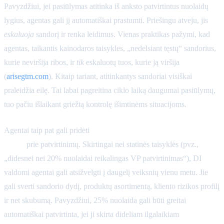
Pavyzdžiui, jei pasiūlymas atitinka iš anksto patvirtintus nuolaidų
lygius, agentas gali jį automatiškai prastumti. Priešingu atveju, jis
eskaluoja
sandorį ir renka leidimus. Vienas praktikas pažymi, kad
agentas, taikantis kainodaros taisykles, „nedelsiant tęstų“ sandorius,
kurie neviršija ribos, ir
tik
eskaluotų tuos, kurie ją viršija
(
arisegtm.com
). Kitaip tariant, atitinkantys sandoriai visiškai
praleidžia eilę. Tai labai pagreitina ciklo laiką daugumai pasiūlymų,
tuo pačiu išlaikant griežtą kontrolę išimtinėms situacijoms.
Agentai taip pat gali pridėti
dinaminę, kontekstą suprantančią
logiką
prie patvirtinimų. Skirtingai nei statinės taisyklės (pvz.,
„didesnei nei 20% nuolaidai reikalingas VP patvirtinimas“), DI
valdomi agentai gali atsižvelgti į daugelį veiksnių vienu metu. Jie
gali sverti sandorio dydį, produktų asortimentą, kliento rizikos profilį
ir net skubumą. Pavyzdžiui, 25% nuolaida gali būti greitai
automatiškai patvirtinta, jei ji skirta dideliam ilgalaikiam