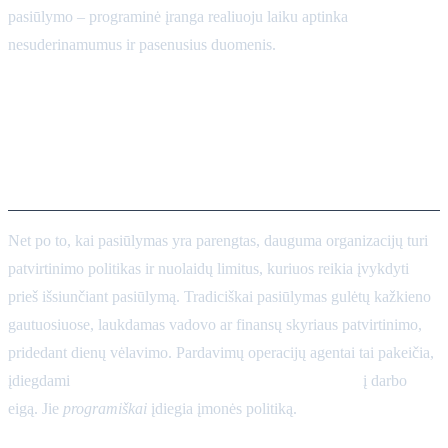
pasiūlymo – programinė įranga realiuoju laiku aptinka
nesuderinamumus ir pasenusius duomenis.
Patvirtinimų ir sandorių
koordinavimo
automatizavimas
Net po to, kai pasiūlymas yra parengtas, dauguma organizacijų turi
patvirtinimo politikas ir nuolaidų limitus, kuriuos reikia įvykdyti
prieš išsiunčiant pasiūlymą. Tradiciškai pasiūlymas gulėtų kažkieno
gautuosiuose, laukdamas vadovo ar finansų skyriaus patvirtinimo,
pridedant dienų vėlavimo. Pardavimų operacijų agentai tai pakeičia,
įdiegdami
kainodaros taisykles ir patvirtinimo logiką
į darbo
eigą. Jie
programiškai
įdiegia įmonės politiką.