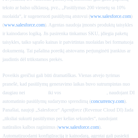
teksto ar balso užklausą, pvz., „Pasiūlymas 200 vienetų su 10%
nuolaida“, ir sugeneruoti pasiūlymą atstovui (
www.salesforce.com
)
(
www.salesforce.com
). Agentas naudoja įmonės produktų taisykles
ir kainodaros logiką. Jis pasirenka tinkamus SKU, įdiegia paketų
taisykles, taiko sąrašo kainas ir patvirtintas nuolaidas bei formatuoja
dokumentą. Tai pašalina poreikį atstovams perjunginėti įrankius ar
jaudintis dėl trūkstamos prekės.
Poveikis greičiui gali būti dramatiškas. Vienas atvejo tyrimas
pranešė, kad pasiūlymų generavimo laikas buvo sutrumpintas nuo
daugiau nei
3 valandų
iki vos
mažiau nei 2 minučių
, naudojant DI
automatinio pasiūlymų sudarymo sprendimą (
concurrency.com
).
Panašiai, naujoji „Salesforce“
Agentforce
(Revenue Cloud DI) žada
„tiksliai sukurti pasiūlymus per kelias sekundes“, naudojant
natūralios kalbos raginimus (
www.salesforce.com
).
Automatizuodami konfigūraciją ir kainodarą, agentai gali pasiekti