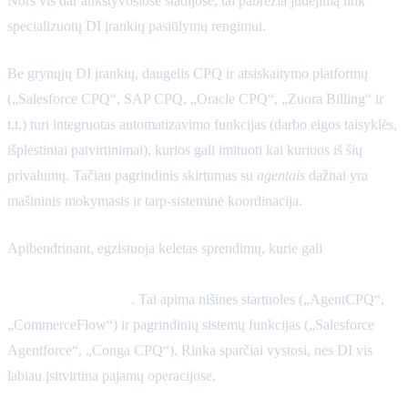
Nors vis dar ankstyvosiose stadijose, tai pabrėžia judėjimą link
specializuotų DI įrankių pasiūlymų rengimui.
Be grynųjų DI įrankių, daugelis CPQ ir atsiskaitymo platformų
(„Salesforce CPQ“, SAP CPQ, „Oracle CPQ“, „Zuora Billing“ ir
t.t.) turi integruotas automatizavimo funkcijas (darbo eigos taisyklės,
išplėstiniai patvirtinimai), kurios gali imituoti kai kuriuos iš šių
privalumų. Tačiau pagrindinis skirtumas su
agentais
dažnai yra
mašininis mokymasis ir tarp-sisteminė koordinacija.
Apibendrinant, egzistuoja keletas sprendimų, kurie gali
automatiškai sudaryti pasiūlymus, patvirtinti kainodarą ir
įdiegti patvirtinimus
. Tai apima nišines startuoles („AgentCPQ“,
„CommerceFlow“) ir pagrindinių sistemų funkcijas („Salesforce
Agentforce“, „Conga CPQ“). Rinka sparčiai vystosi, nes DI vis
labiau įsitvirtina pajamų operacijose.