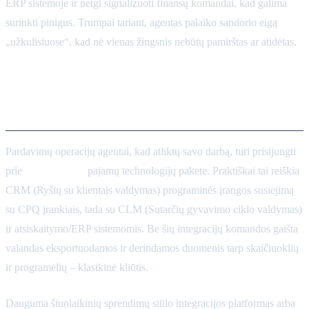
ERP sistemoje ir netgi signalizuoti finansų komandai, kad galima
surinkti pinigus. Trumpai tariant, agentas palaiko sandorio eigą
„užkulisiuose“, kad nė vienas žingsnis nebūtų pamirštas ar atidėtas.
Integracija: CRM, CPQ, CLM
ir atsiskaitymas
Pardavimų operacijų agentai, kad atliktų savo darbą, turi prisijungti
prie
kelių sistemų
pajamų technologijų pakete. Praktiškai tai reiškia
CRM (Ryšių su klientais valdymas) programinės įrangos susiejimą
su CPQ įrankiais, tada su CLM (Sutarčių gyvavimo ciklo valdymas)
ir atsiskaitymo/ERP sistemomis. Be šių integracijų komandos gaišta
valandas eksportuodamos ir derindamos duomenis tarp skaičiuoklių
ir programėlių – klasikinė kliūtis.
Dauguma šiuolaikinių sprendimų siūlo integracijos platformas arba