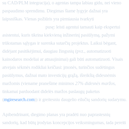
su CAD/PLM integracija), o agentas tampa labiau gidu, nei vieno
paspaudimo sprendimu. Diegimas šiame lygyje dažnai yra
laipsniškas. Vienas požiūris yra pirmiausia tvarkyti
inicijavimo ir
pasiūlymo parengimo
pusę: leisti agentui tarnauti kaip ekspertui
asistentui, kuris tikrina kiekvieną inžinerinį pasiūlymą, pažymi
trūkstamas sąlygas ir surenka sutarčių projektus. Laikui bėgant,
didėjant pasitikėjimui, daugiau žingsnių (pvz., automatizuoti
kainodaros modeliai ar atnaujinimai) gali būti automatizuoti. Visais
atvejais sėkmės rodikliai keičiasi: įmonės, turinčios sudėtingus
pasiūlymus, dažnai mato investicijų grąžą, išreikštą didesnėmis
maržomis (viename pranešime minimos
27% didesnės maržos
,
tinkamai parduodant didelės maržos paslaugų paketus
(
mgiresearch.com
)) ir greitesniu daugelio eilučių sandorių sudarymu.
Apibendrinant, diegimo planas yra pradėti nuo paprastesnių
sandorių, kad būtų įrodytas koncepcijos veiksmingumas, tada pereiti