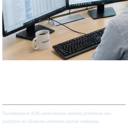
Pardavimų operacijų agentai
pasiūlymų-apmokėjimų ir
CPQ procesuose
Šiuolaikiniuose B2B pardavimuose sandorių perkėlimas nuo
pasiūlymo iki užsakymo priėmimo (dažnai vadinamas
pasiūlymo-