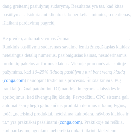
daug greitesnį pasiūlymų sudarymą. Rezultatas yra tas, kad kitas
pasiūlymas atsiduria ant kliento stalo per kelias minutes, o ne dienas,
išlaikant pardavimų pagreitį.
Be greičio, automatizavimas žymiai
pagerina pasiūlymų tikslumą
.
Rankinis pasiūlymų sudarymas savaime lemia žmogiškąsias klaidas:
neteisingus detalių numerius, pasibaigusias kainas, nesuderinamus
produktų paketus ar formos klaidas. Vienoje pramonės ataskaitoje
pažymima, kad
10–25% išduotų pasiūlymų turi bent vieną klaidą
(
conga.com
) naudojant tradicinius procesus. Šiuolaikiniai CPQ
įrankiai (dažnai patobulinti DI) naudoja integruotas taisykles ir
apribojimus, kad išvengtų šių klaidų. Pavyzdžiui, CPQ sistema gali
automatiškai įdiegti galiojančius produktų derinius ir kainų lygius,
todėl „neteisingi produktai, neteisinga kainodara, rašybos klaidos ir
t.t.“ yra praktiškai pašalinami (
conga.com
). Praktikoje tai reiškia,
kad pardavimų agentams nebereikia dukart tikrinti kiekvieno