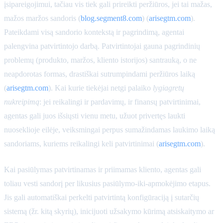
įsipareigojimui, tačiau vis tiek gali prireikti peržiūros, jei tai mažas,
mažos maržos sandoris (
blog.segment8.com
) (
arisegtm.com
).
Pateikdami visą sandorio kontekstą ir pagrindimą, agentai
palengvina patvirtintojo darbą. Patvirtintojai gauna pagrindinių
problemų (produkto, maržos, kliento istorijos) santrauką, o ne
neapdorotas formas, drastiškai sutrumpindami peržiūros laiką
(
arisegtm.com
). Kai kurie tiekėjai netgi palaiko
lygiagretų
nukreipimą
: jei reikalingi ir pardavimų, ir finansų patvirtinimai,
agentas gali juos išsiųsti vienu metu, užuot privertęs laukti
nuoseklioje eilėje, veiksmingai perpus sumažindamas laukimo laiką
sandoriams, kuriems reikalingi keli patvirtinimai (
arisegtm.com
).
Kai pasiūlymas patvirtinamas ir priimamas kliento, agentas gali
toliau vesti sandorį per likusius pasiūlymo-iki-apmokėjimo etapus.
Jis gali automatiškai perkelti patvirtintą konfigūraciją į sutarčių
sistemą (žr. kitą skyrių), inicijuoti užsakymo kūrimą atsiskaitymo ar