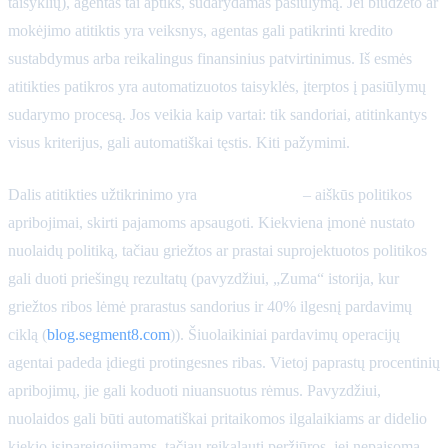
taisyklių), agentas tai aptiks, sudarydamas pasiūlymą. Jei biudžeto ar
mokėjimo atitiktis yra veiksnys, agentas gali patikrinti kredito
sustabdymus arba reikalingus finansinius patvirtinimus. Iš esmės
atitikties patikros yra automatizuotos taisyklės, įterptos į pasiūlymų
sudarymo procesą. Jos veikia kaip vartai: tik sandoriai, atitinkantys
visus kriterijus, gali automatiškai tęstis. Kiti pažymimi.
Dalis atitikties užtikrinimo yra
nuolaidų ribos
– aiškūs politikos
apribojimai, skirti pajamoms apsaugoti. Kiekviena įmonė nustato
nuolaidų politiką, tačiau griežtos ar prastai suprojektuotos politikos
gali duoti priešingų rezultatų (pavyzdžiui, „Zuma“ istorija, kur
griežtos ribos lėmė prarastus sandorius ir 40% ilgesnį pardavimų
ciklą (
blog.segment8.com
)). Šiuolaikiniai pardavimų operacijų
agentai padeda įdiegti protingesnes ribas. Vietoj paprastų procentinių
apribojimų, jie gali koduoti niuansuotus rėmus. Pavyzdžiui,
nuolaidos gali būti automatiškai pritaikomos ilgalaikiams ar didelio
kiekio įsipareigojimams, tačiau reikalauti peržiūros, jei nepaisoma