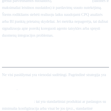
greitai patvirtinamos nuolaidos),
nuolaidų panaudojimą
(faktinės ir
maksimaliai leistinos nuolaidos) ir pardavimų srauto nutekėjimą.
Šiems rodikliams stebėti realiuoju laiku naudojami CPQ analizės
arba BI įrankių prietaisų skydeliai. Jei metrika nepagerėja, tai dažnai
signalizuoja apie poreikį koreguoti agento taisykles arba spręsti
duomenų integracijos problemas.
Diegimas pagal produkto
sudėtingumą
Ne visi pasiūlymai yra vienodai sudėtingi. Pagrindinė strategija yra
palaipsniui diegti agentus pagal produktų sudėtingumo
lygmenis
.
Paprasti produktai
: tai yra standartiniai produktai ar paslaugos su
minimalia konfigūracija arba visai be jos (pvz., standartinė