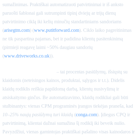
sumažinimas. Praktiškai automatizuoti patvirtinimai ir iš anksto
paruošti šablonai gali sutrumpinti tipinį dviejų ar trijų dienų
patvirtinimo ciklą iki kelių minučių standartiniams sandoriams
(
arisegtm.com
) (
www.putitforward.com
). Ciklo laiko pagreitinimas
ne tik paspartina pajamas, bet ir padidina klientų pasitenkinimą
(pirmieji reagavę laimi ~50% daugiau sandorių
(
www.driveworks.co.uk
)).
Pasiūlymų klaidų rodiklis
– tai procentas pasiūlymų, išsiųstų su
klaidomis (neteisingos kainos, produktai, sąlygos ir t.t.). Didelis
klaidų rodiklis reiškia papildomą darbą, klientų nusivylimą ir
atsiskaitymo ginčus. Be automatizavimo, klaidų rodikliai gali būti
stulbinantys: vienas CPM programinės įrangos tiekėjas praneša, kad
10–25% naujų pasiūlymų turi klaidų
(
conga.com
). Įdiegus CPQ ir
patvirtinimą, klientai dažnai sumažina šį rodiklį iki beveik nulio.
Pavyzdžiui, vienas gamintojas praktiškai pašalino visas kainodaros ir