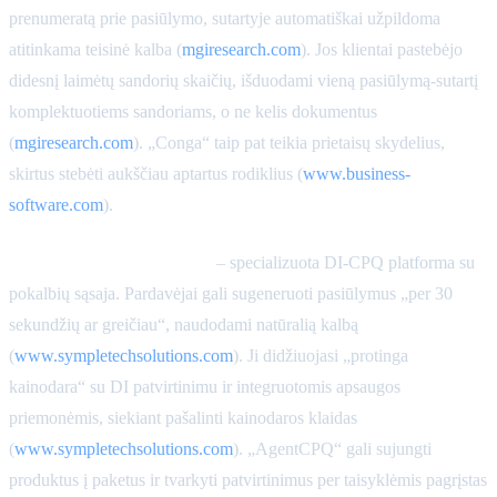
prenumeratą prie pasiūlymo, sutartyje automatiškai užpildoma
atitinkama teisinė kalba (
mgiresearch.com
). Jos klientai pastebėjo
didesnį laimėtų sandorių skaičių, išduodami vieną pasiūlymą-sutartį
komplektuotiems sandoriams, o ne kelis dokumentus
(
mgiresearch.com
). „Conga“ taip pat teikia prietaisų skydelius,
skirtus stebėti aukščiau aptartus rodiklius (
www.business-
software.com
).
AgentCPQ by SympleTech
– specializuota DI-CPQ platforma su
pokalbių sąsaja. Pardavėjai gali sugeneruoti pasiūlymus „per 30
sekundžių ar greičiau“, naudodami natūralią kalbą
(
www.sympletechsolutions.com
). Ji didžiuojasi „protinga
kainodara“ su DI patvirtinimu ir integruotomis apsaugos
priemonėmis, siekiant pašalinti kainodaros klaidas
(
www.sympletechsolutions.com
). „AgentCPQ“ gali sujungti
produktus į paketus ir tvarkyti patvirtinimus per taisyklėmis pagrįstas