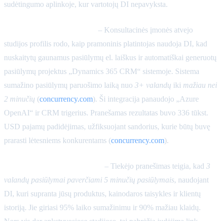
sudėtingumo aplinkoje, kur vartotojų DI nepavyksta.
Concurrency Auto-Quoting
– Konsultacinės įmonės atvejo
studijos profilis rodo, kaip pramoninis platintojas naudoja DI, kad
nuskaitytų gaunamus pasiūlymų el. laiškus ir automatiškai generuotų
pasiūlymų projektus „Dynamics 365 CRM“ sistemoje. Sistema
sumažino pasiūlymų paruošimo laiką nuo
3+ valandų
iki
mažiau nei
2 minučių
(
concurrency.com
). Ši integracija panaudojo „Azure
OpenAI“ ir CRM trigerius. Pranešamas rezultatas buvo 336 tūkst.
USD pajamų padidėjimas, užfiksuojant sandorius, kurie būtų buvę
prarasti lėtesniems konkurentams (
concurrency.com
).
41Labs AI Quote Automation
– Tiekėjo pranešimas teigia, kad
3
valandų pasiūlymai paverčiami 5 minučių pasiūlymais
, naudojant
DI, kuri supranta jūsų produktus, kainodaros taisykles ir klientų
istoriją. Jie giriasi 95% laiko sumažinimu ir 90% mažiau klaidų.