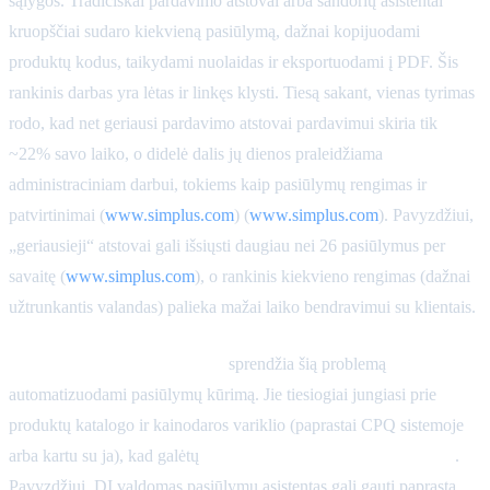
sąlygos. Tradiciškai pardavimo atstovai arba sandorių asistentai
kruopščiai sudaro kiekvieną pasiūlymą, dažnai kopijuodami
produktų kodus, taikydami nuolaidas ir eksportuodami į PDF. Šis
rankinis darbas yra lėtas ir linkęs klysti. Tiesą sakant, vienas tyrimas
rodo, kad net geriausi pardavimo atstovai pardavimui skiria tik
~22% savo laiko, o didelė dalis jų dienos praleidžiama
administraciniam darbui, tokiems kaip pasiūlymų rengimas ir
patvirtinimai (
www.simplus.com
) (
www.simplus.com
). Pavyzdžiui,
„geriausieji“ atstovai gali išsiųsti daugiau nei 26 pasiūlymus per
savaitę (
www.simplus.com
), o rankinis kiekvieno rengimas (dažnai
užtrunkantis valandas) palieka mažai laiko bendravimui su klientais.
Pardavimų operacijų agentai
sprendžia šią problemą
automatizuodami pasiūlymų kūrimą. Jie tiesiogiai jungiasi prie
produktų katalogo ir kainodaros variklio (paprastai CPQ sistemoje
arba kartu su ja), kad galėtų
automatiškai užpildyti pasiūlymus
.
Pavyzdžiui, DI valdomas pasiūlymų asistentas gali gauti paprastą