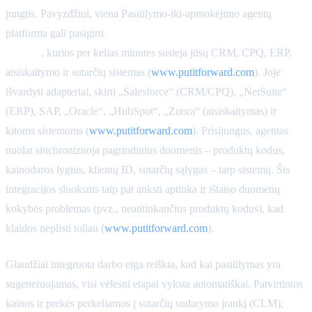
jungtis. Pavyzdžiui, viena Pasiūlymo-iki-apmokėjimo agentų
platforma gali pasigirti
daugiau nei 500 iš anksto paruoštų
jungčių
, kurios per kelias minutes susieja jūsų CRM, CPQ, ERP,
atsiskaitymo ir sutarčių sistemas (
www.putitforward.com
). Joje
išvardyti adapteriai, skirti „Salesforce“ (CRM/CPQ), „NetSuite“
(ERP), SAP, „Oracle“, „HubSpot“, „Zuora“ (atsiskaitymas) ir
kitoms sistemoms (
www.putitforward.com
). Prisijungus, agentas
nuolat sinchronizuoja pagrindinius duomenis – produktų kodus,
kainodaros lygius, klientų ID, sutarčių sąlygas – tarp sistemų. Šis
integracijos sluoksnis taip pat anksti aptinka ir ištaiso duomenų
kokybės problemas (pvz., neatitinkančius produktų kodus), kad
klaidos neplisti toliau (
www.putitforward.com
).
Glaudžiai integruota darbo eiga reiškia, kad kai pasiūlymas yra
sugeneruojamas, visi vėlesni etapai vyksta automatiškai. Patvirtintos
kainos ir prekės perkeliamos į sutarčių sudarymo įrankį (CLM),