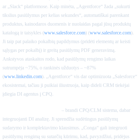
ar „Slack“ platformose. Kaip minėta, „Agentforce“ žada „sukurti
tikslius pasiūlymus per kelias sekundes“, automatiškai parenkant
produktus, kainodaros duomenis ir nuolaidas pagal jūsų produktų
katalogą ir taisykles (
www.salesforce.com
) (
www.salesforce.com
).
Ji taip pat palaiko pokalbių papildymus (pridėti elementų ar keisti
sąlygas per pokalbį) ir greitą pasiūlymų PDF generavimą.
Ankstyvos ataskaitos rodo, kad pasiūlymų rengimo laikas
sutrumpėja ~75%, o rankinės užduotys – ~87%
(
www.linkedin.com
). „Agentforce“ vis dar optimizuota „Salesforce“
ekosistemai, tačiau ji puikiai iliustruoja, kaip dideli CRM tiekėjai
įdiegia DI agentus į CPQ.
Conga CPQ (buvęs Apttus)
– brandi CPQ/CLM sistema, dabar
integruojanti DI analizę. Ji sprendžia sudėtingus pasiūlymų
sudarymo ir komplektavimo klausimus. „Conga“ gali integruoti
pasiūlymų rengimą su sutarčių kūrimu, kad, pavyzdžiui, pridėjus