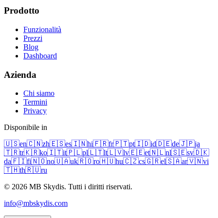
Prodotto
Funzionalità
Prezzi
Blog
Dashboard
Azienda
Chi siamo
Termini
Privacy
Disponibile in
🇺🇸
en
🇨🇳
zh
🇪🇸
es
🇮🇳
hi
🇫🇷
fr
🇵🇹
pt
🇮🇩
id
🇩🇪
de
🇯🇵
ja
🇹🇷
tr
🇰🇷
ko
🇮🇹
it
🇵🇱
pl
🇱🇹
lt
🇱🇻
lv
🇪🇪
et
🇳🇱
nl
🇸🇪
sv
🇩🇰
da
🇫🇮
fi
🇳🇴
no
🇺🇦
uk
🇷🇴
ro
🇭🇺
hu
🇨🇿
cs
🇬🇷
el
🇸🇦
ar
🇻🇳
vi
🇹🇭
th
🇷🇺
ru
© 2026 MB Skydis. Tutti i diritti riservati.
info@mbskydis.com