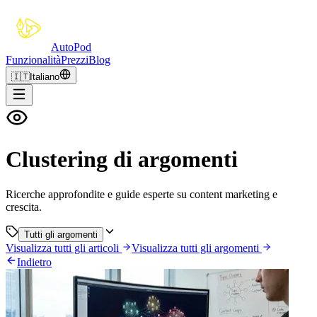
Auto
Pod
Funzionalità
Prezzi
Blog
🇮🇹
Italiano
Clustering di argomenti
Ricerche approfondite e guide esperte su content marketing e
crescita.
Tutti gli argomenti
Visualizza tutti gli articoli
Visualizza tutti gli argomenti
Indietro