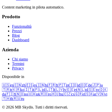
Content marketing in pilota automatico.
Prodotto
Funzionalità
Prezzi
Blog
Dashboard
Azienda
Chi siamo
Termini
Privacy
Disponibile in
🇺🇸
en
🇨🇳
zh
🇪🇸
es
🇮🇳
hi
🇫🇷
fr
🇵🇹
pt
🇮🇩
id
🇩🇪
de
🇯🇵
ja
🇹🇷
tr
🇰🇷
ko
🇮🇹
it
🇵🇱
pl
🇱🇹
lt
🇱🇻
lv
🇪🇪
et
🇳🇱
nl
🇸🇪
sv
🇩🇰
da
🇫🇮
fi
🇳🇴
no
🇺🇦
uk
🇷🇴
ro
🇭🇺
hu
🇨🇿
cs
🇬🇷
el
🇸🇦
ar
🇻🇳
vi
🇹🇭
th
🇷🇺
ru
© 2026 MB Skydis. Tutti i diritti riservati.