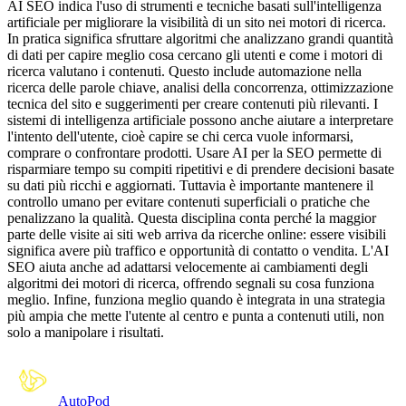
AI SEO indica l'uso di strumenti e tecniche basati sull'intelligenza
artificiale per migliorare la visibilità di un sito nei motori di ricerca.
In pratica significa sfruttare algoritmi che analizzano grandi quantità
di dati per capire meglio cosa cercano gli utenti e come i motori di
ricerca valutano i contenuti. Questo include automazione nella
ricerca delle parole chiave, analisi della concorrenza, ottimizzazione
tecnica del sito e suggerimenti per creare contenuti più rilevanti. I
sistemi di intelligenza artificiale possono anche aiutare a interpretare
l'intento dell'utente, cioè capire se chi cerca vuole informarsi,
comprare o confrontare prodotti. Usare AI per la SEO permette di
risparmiare tempo su compiti ripetitivi e di prendere decisioni basate
su dati più ricchi e aggiornati. Tuttavia è importante mantenere il
controllo umano per evitare contenuti superficiali o pratiche che
penalizzano la qualità. Questa disciplina conta perché la maggior
parte delle visite ai siti web arriva da ricerche online: essere visibili
significa avere più traffico e opportunità di contatto o vendita. L'AI
SEO aiuta anche ad adattarsi velocemente ai cambiamenti degli
algoritmi dei motori di ricerca, offrendo segnali su cosa funziona
meglio. Infine, funziona meglio quando è integrata in una strategia
più ampia che mette l'utente al centro e punta a contenuti utili, non
solo a manipolare i risultati.
Auto
Pod