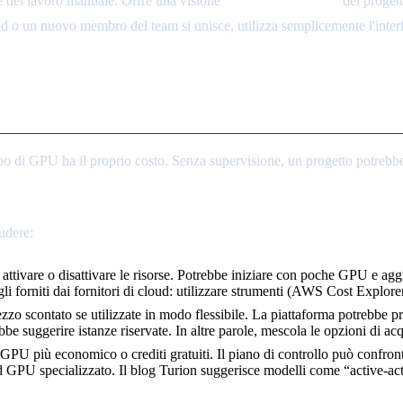
te del lavoro manuale. Offre una visione
single pane of glass
dei progett
ud o un nuovo membro del team si unisce, utilizza semplicemente l'inter
loud e Hardware
po di GPU ha il proprio costo. Senza supervisione, un progetto potrebbe l
udere:
e attivare o disattivare le risorse. Potrebbe iniziare con poche GPU e 
gli forniti dai fornitori di cloud: utilizzare strumenti (AWS Cost Explorer
zo scontato se utilizzate in modo flessibile. La piattaforma potrebbe p
rebbe suggerire istanze riservate. In altre parole, mescola le opzioni di ac
 GPU più economico o crediti gratuiti. Il piano di controllo può confron
PU specializzato. Il blog Turion suggerisce modelli come “active-active 