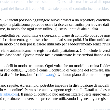
sistema centrale che orchestra tutto. Questo sistema si trova al di sopra d
e parti del flusso di lavoro ML. Un tale piano di controllo includerebbe:
o. Gli utenti possono aggiungere nuovi dataset a un repository condiviso.
o, la piattaforma potrebbe usare la ricerca semantica per trovare dati pe
rme, in modo che ogni team utilizzi gli stessi input di alta qualità.
ntrollati per conformità e sicurezza. Il piano di controllo potrebbe impi
caricamento, garantisce che tutti i dati siano puliti. Un filtro unificato
in modo che non possa essere utilizzato per l'addestramento senza revis
iene automaticamente registrata dalla piattaforma. Ciò include le version
ica dashboard. Questo rende facile confrontare le esecuzioni fianco a fi
dei modelli in modo strutturato. Ogni volta che un modello termina l'adde
ai suoi dettagli. Questo è come il controllo di versione del software, 
ia di ciò che funziona” (
mlflow.org
). Un buon piano di controllo integr
ano seguite. Ad esempio, potrebbe impedire la distribuzione di modelli c
lo vada online? Permessi e audit vengono registrati. In Dataiku, ad ese
dataiku.com
). Il piano di controllo può automatizzare queste approvazioni
 ripristinare una versione precedente utilizzando la genealogia registra