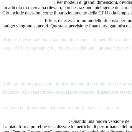
Pianificazione Ottimizzata
: Per modelli di grandi dimensioni, divide
un articolo di ricerca ha rilevato, l'orchestrazione intelligente dei cari
Ciò include decisioni come il partizionamento della GPU o la tempistic
Governance FinOps
: Infine, è necessario un modello di costo per m
budget vengono superati. Questa supervisione finanziaria garantisce ch
Insieme, queste funzionalità aiutano le aziende a ottenere il massimo ca
con le API di fatturazione del cloud per addebitare automaticamente i 
Governance: Approvazioni e Ro
Nelle grandi organizzazioni, la distribuzione di un modello di IA non 
sicurezza. Allo stesso modo, se qualcosa va storto, il sistema dovrebb
Un livello di governance nel piano di controllo gestisce questo:
Flussi di Lavoro di Approvazione
: Quando una nuova versione del mod
La piattaforma potrebbe visualizzare le metriche di performance del mod
una “Deploy Governance” integrata in cui gli stakeholder firmano i mo