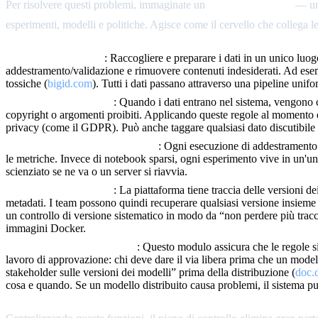
Per risolvere questi problemi, immaginate un
piano di controllo
— un 
esperimenti, modelli e politiche. Agisce come il cervello che collega l
Curatela dei Dataset
: Raccogliere e preparare i dati in un unico luog
addestramento/validazione e rimuovere contenuti indesiderati. Ad esempi
tossiche (
bigid.com
). Tutti i dati passano attraverso una pipeline unifo
Filtraggio di Sicurezza
: Quando i dati entrano nel sistema, vengono co
copyright o argomenti proibiti. Applicando queste regole al momento del 
privacy (come il GDPR). Può anche taggare qualsiasi dato discutibile 
Tracciamento degli Esperimenti
: Ogni esecuzione di addestramento v
le metriche. Invece di notebook sparsi, ogni esperimento vive in un'un
scienziato se ne va o un server si riavvia.
Versioning dei Modelli
: La piattaforma tiene traccia delle versioni 
metadati. I team possono quindi recuperare qualsiasi versione insieme 
un controllo di versione sistematico in modo da “non perdere più tracc
immagini Docker.
Applicazione delle Politiche
: Questo modulo assicura che le regole si
lavoro di approvazione: chi deve dare il via libera prima che un model
stakeholder sulle versioni dei modelli” prima della distribuzione (
doc.
cosa e quando. Se un modello distribuito causa problemi, il sistema può