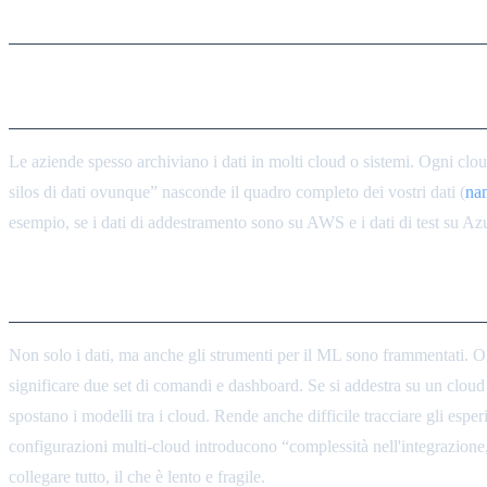
Punti Dolorosi della Framment
Frammentazione dei Dati
Le aziende spesso archiviano i dati in molti cloud o sistemi. Ogni clou
silos di dati ovunque” nasconde il quadro completo dei vostri dati (
na
esempio, se i dati di addestramento sono su AWS e i dati di test su Azur
Strumenti e Pipeline Framment
Non solo i dati, ma anche gli strumenti per il ML sono frammentati. 
significare due set di comandi e dashboard. Se si addestra su un cloud 
spostano i modelli tra i cloud. Rende anche difficile tracciare gli esp
configurazioni multi-cloud introducono “complessità nell'integrazione,
collegare tutto, il che è lento e fragile.