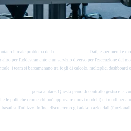
ontano il reale problema della
frammentazione
. Dati, esperimenti e mo
 un altro per l'addestramento e un servizio diverso per l'esecuzione del
trale, i team si barcamenano tra fogli di calcolo, molteplici dashboard e s
ntrollo unificato
possa aiutare. Questo piano di controllo gestisce la cura
nche le politiche (come chi può approvare nuovi modelli) e i modi per an
sati sull'utilizzo. Infine, discuteremo gli add-on aziendali (funzionalit