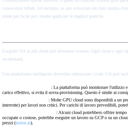
Centralizzando queste funzioni, il piano di controllo elimina gran par
conoscenze tribali. Ad esempio, se uno scienziato dei dati cambia clo
rende più facile per i leader applicare le migliori pratiche.
Ottimizzazione dei Costi tra C
Eseguire l'IA in più cloud può diventare costoso. Ogni cloud e ogni ti
on-demand.
Una piattaforma intelligente dovrebbe ottimizzare i costi. Ciò può incl
Autoscaling e Rightsizing
: La piattaforma può monitorare l'utilizzo 
carico effettivo, si evita il sovra-provisioning. Questo è simile ai consi
Istanze Spot e Riservate
: Molte GPU cloud sono disponibili a un prez
interrotte) per lavori non critici. Per carichi di lavoro prevedibili, pot
Posizionamento Multi-cloud
: Alcuni cloud potrebbero offrire tempo
occupate o costose, potrebbe eseguire un lavoro su GCP o su un cloud G
prezzi (
turion.ai
).