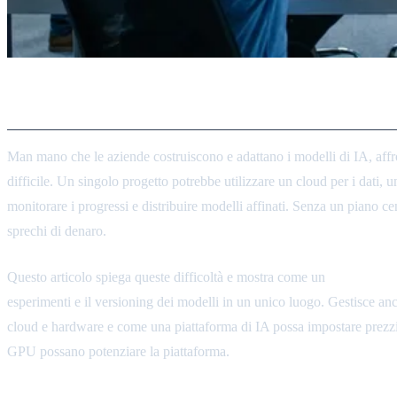
Introduzione
Man mano che le aziende costruiscono e adattano i modelli di IA, affr
difficile. Un singolo progetto potrebbe utilizzare un cloud per i dati,
monitorare i progressi e distribuire modelli affinati. Senza un piano cen
sprechi di denaro.
Questo articolo spiega queste difficoltà e mostra come un
piano di co
esperimenti e il versioning dei modelli in un unico luogo. Gestisce a
cloud e hardware e come una piattaforma di IA possa impostare prezzi ba
GPU possano potenziare la piattaforma.