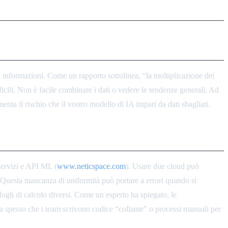
di informazioni. Come un rapporto sottolinea, “la moltiplicazione dei
fficili. Non è facile combinare i dati o vedere le tendenze generali. Ad
enta il rischio che il vostro modello di IA impari da dati sbagliati.
servizi e API ML (
www.neticspace.com
). Usare due cloud può
i. Questa mancanza di uniformità può portare a errori quando si
fogli di calcolo diversi. Come un esperto ha spiegato, le
fica spesso che i team scrivono codice “collante” o processi manuali per