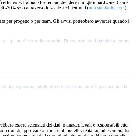
più efficiente. La piattaforma può decidere il miglior hardware. Come
 40-70% solo attraverso le scelte architetturali (
hub.stabilarity.com
).
esa per progetto o per team. Gli avvisi potrebbero avvertire quando i
e, il piano di controllo coordina l'intera azienda. Potrebbe integrarsi
online, le persone potrebbero doverne esaminare le prestazioni e la
bbero essere scienziati dei dati, manager, legali o responsabili etici.
ssono quindi approvare o rifiutare il modello. Dataiku, ad esempio, ha
pprovazioni come parte della cronologia del modello. Nessun modello