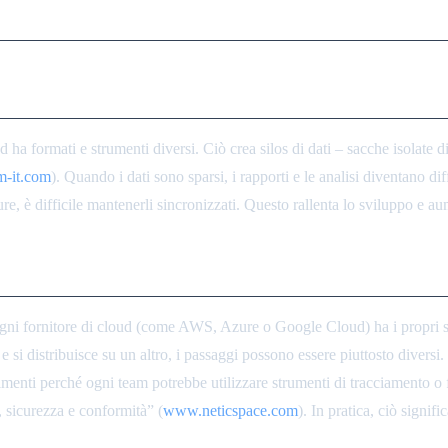
azione
d ha formati e strumenti diversi. Ciò crea silos di dati – sacche isolate 
m-it.com
). Quando i dati sono sparsi, i rapporti e le analisi diventano di
e, è difficile mantenerli sincronizzati. Questo rallenta lo sviluppo e aum
ati
Ogni fornitore di cloud (come AWS, Azure o Google Cloud) ha i propri 
e si distribuisce su un altro, i passaggi possono essere piuttosto divers
erimenti perché ogni team potrebbe utilizzare strumenti di tracciamento o 
 sicurezza e conformità” (
www.neticspace.com
). In pratica, ciò signi