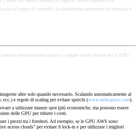
i. I team non hanno bisogno di fogli di calcolo separati o di
faccia del piano di controllo. La piattaforma promuove la coerenza e
asciare enormi cluster inattivi, o pagare tariffe elevate per le GPU
aggiungerne altre solo quando necessario. Scalando automaticamente al
, ecc.) e regole di scaling per evitare sprechi (
www.neticspace.com
).
rovare a utilizzare istanze spot (più economiche, ma possono essere
quisto delle GPU per ridurre i costi.
tare i prezzi tra i fornitori. Ad esempio, se le GPU AWS sono
across clouds” per evitare il lock-in e per utilizzare i migliori