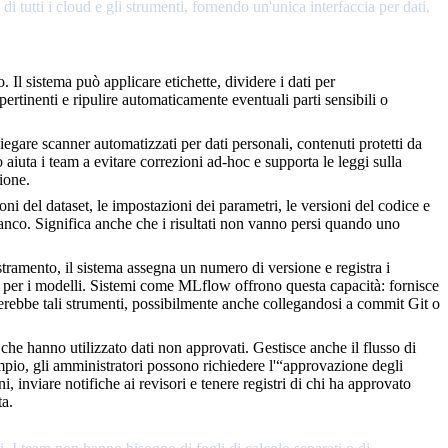
i tutti i cloud e gli strumenti, fornendo un'unica interfaccia per dati,
 Il sistema può applicare etichette, dividere i dati per
rtinenti e ripulire automaticamente eventuali parti sensibili o
egare scanner automatizzati per dati personali, contenuti protetti da
 aiuta i team a evitare correzioni ad-hoc e supporta le leggi sulla
ione.
i del dataset, le impostazioni dei parametri, le versioni del codice e
anco. Significa anche che i risultati non vanno persi quando uno
stramento, il sistema assegna un numero di versione e registra i
ma per i modelli. Sistemi come MLflow offrono questa capacità: fornisce
erebbe tali strumenti, possibilmente anche collegandosi a commit Git o
he hanno utilizzato dati non approvati. Gestisce anche il flusso di
mpio, gli amministratori possono richiedere l'“approvazione degli
, inviare notifiche ai revisori e tenere registri di chi ha approvato
ta.