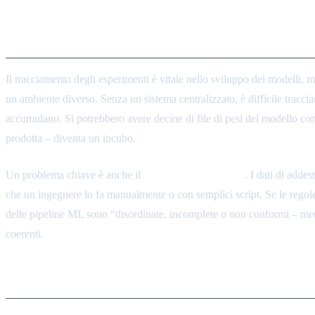
Tracciamento degli Esperimenti 
Il tracciamento degli esperimenti è vitale nello sviluppo dei modelli, 
un ambiente diverso. Senza un sistema centralizzato, è difficile tracciare
accumulano. Si potrebbero avere decine di file di pesi del modello con
prodotta – diventa un incubo.
Un problema chiave è anche il
filtraggio di sicurezza
. I dati di adde
che un ingegnere lo fa manualmente o con semplici script. Se le regol
delle pipeline ML sono “disordinate, incomplete o non conformi – mett
coerenti.
Un Piano di Controllo Unificato