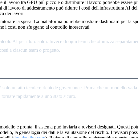
re il lavoro tra GPU più piccole o distribuire il lavoro potrebbe essere 
chi di lavoro di addestramento può ridurre i costi dell'infrastruttura AI del
a dei lavori.
onitorare la spesa. La piattaforma potrebbe mostrare dashboard per la sp
e i costi non sfuggano al controllo inosservati.
lcolo AI per i loro soldi. Invece di ogni team che ottimizza separatament
costi a ciascun team o progetto.
llback
è solo un atto tecnico; richiede governance. Prima che un modello vada 
e tornare rapidamente a uno stato sicuro.
ello è pronta, il sistema può inviarla a revisori designati. Questi potre
ello, la genealogia dei dati e la valutazione del rischio. I revisori po
delli (
doc.dataiku.com
). Il piano di controllo registrerebbe queste a