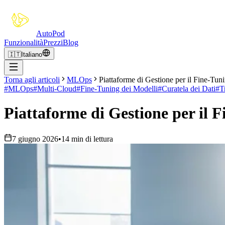
Auto
Pod
Funzionalità
Prezzi
Blog
🇮🇹
Italiano
Torna agli articoli
MLOps
Piattaforme di Gestione per il Fine-Tu
#
MLOps
#
Multi-Cloud
#
Fine-Tuning dei Modelli
#
Curatela dei Dati
#
T
Piattaforme di Gestione per il 
7 giugno 2026
•
14 min di lettura