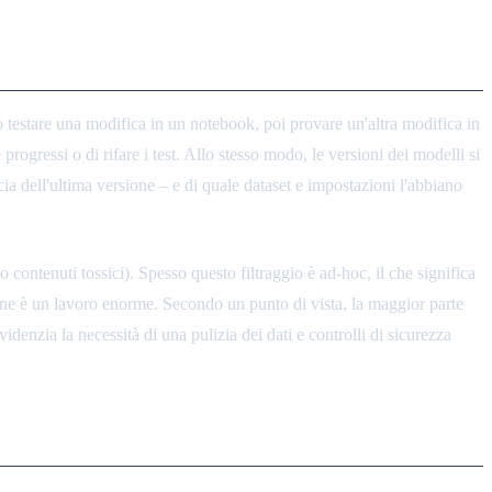
o testare una modifica in un notebook, poi provare un'altra modifica in
progressi o di rifare i test. Allo stesso modo, le versioni dei modelli si
a dell'ultima versione – e di quale dataset e impostazioni l'abbiano
 contenuti tossici). Spesso questo filtraggio è ad-hoc, il che significa
line è un lavoro enorme. Secondo un punto di vista, la maggior parte
videnzia la necessità di una pulizia dei dati e controlli di sicurezza