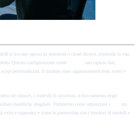
delli si trovano spesso in strumenti o cloud diversi, rendendo la vita
 modello. Questa configurazione rende
confuso
raccogliere dati,
cript personalizzati. Il risultato sono aggiornamenti lenti, errori e
tela dei dataset, i controlli di sicurezza, il tracciamento degli
nullare modifiche sbagliate. Tratteremo come ottimizzare i
costi
tra
à extra e supporto) e come le partnership con i fornitori di modelli e