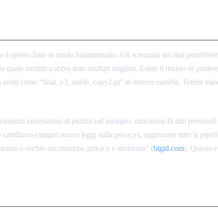
e Versioni dei Modelli Confusi
ma è spesso fatto in modo frammentario. Gli scienziati dei dati potrebber
 quale modifica abbia dato risultati migliori. Esiste il rischio di perdere 
 nomi come “final_v3_stable_copy2.pt” in diverse cartelle. Tenere tracci
stramento necessitano di pulizia (ad esempio, rimozione di dati personali o
e cambiano (magari nuove leggi sulla privacy), aggiornare tutte le pipe
endo a rischio accuratezza, privacy e sicurezza” (
bigid.com
). Questo e