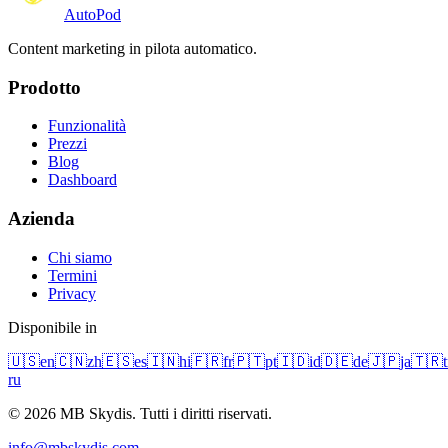
Auto
Pod
Content marketing in pilota automatico.
Prodotto
Funzionalità
Prezzi
Blog
Dashboard
Azienda
Chi siamo
Termini
Privacy
Disponibile in
🇺🇸
en
🇨🇳
zh
🇪🇸
es
🇮🇳
hi
🇫🇷
fr
🇵🇹
pt
🇮🇩
id
🇩🇪
de
🇯🇵
ja
🇹🇷
t
ru
© 2026 MB Skydis. Tutti i diritti riservati.
info@mbskydis.com