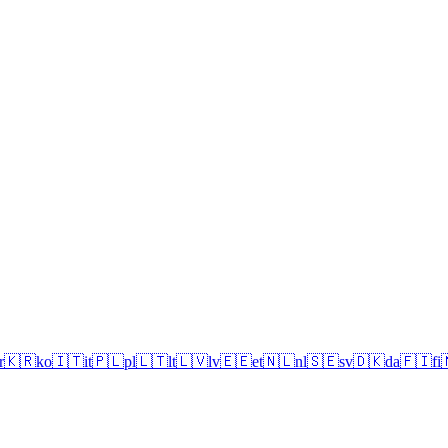
r
🇰🇷
ko
🇮🇹
it
🇵🇱
pl
🇱🇹
lt
🇱🇻
lv
🇪🇪
et
🇳🇱
nl
🇸🇪
sv
🇩🇰
da
🇫🇮
fi