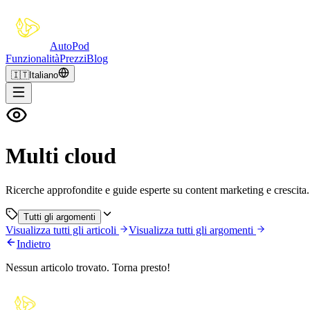
Auto
Pod
Funzionalità
Prezzi
Blog
🇮🇹
Italiano
Multi cloud
Ricerche approfondite e guide esperte su content marketing e crescita.
Tutti gli argomenti
Visualizza tutti gli articoli
Visualizza tutti gli argomenti
Indietro
Nessun articolo trovato. Torna presto!