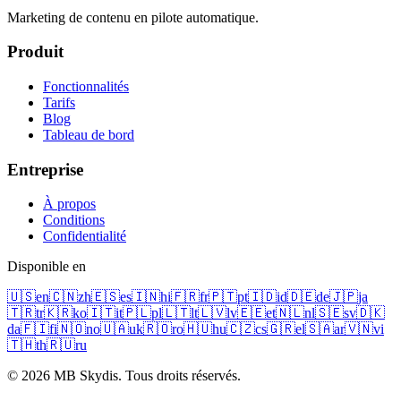
Marketing de contenu en pilote automatique.
Produit
Fonctionnalités
Tarifs
Blog
Tableau de bord
Entreprise
À propos
Conditions
Confidentialité
Disponible en
🇺🇸
en
🇨🇳
zh
🇪🇸
es
🇮🇳
hi
🇫🇷
fr
🇵🇹
pt
🇮🇩
id
🇩🇪
de
🇯🇵
ja
🇹🇷
tr
🇰🇷
ko
🇮🇹
it
🇵🇱
pl
🇱🇹
lt
🇱🇻
lv
🇪🇪
et
🇳🇱
nl
🇸🇪
sv
🇩🇰
da
🇫🇮
fi
🇳🇴
no
🇺🇦
uk
🇷🇴
ro
🇭🇺
hu
🇨🇿
cs
🇬🇷
el
🇸🇦
ar
🇻🇳
vi
🇹🇭
th
🇷🇺
ru
© 2026 MB Skydis. Tous droits réservés.