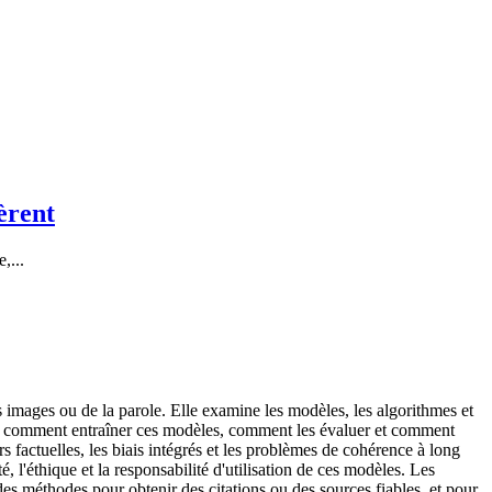
èrent
,...
images ou de la parole. Elle examine les modèles, les algorithmes et
dre comment entraîner ces modèles, comment les évaluer et comment
rs factuelles, les biais intégrés et les problèmes de cohérence à long
, l'éthique et la responsabilité d'utilisation de ces modèles. Les
 des méthodes pour obtenir des citations ou des sources fiables, et pour