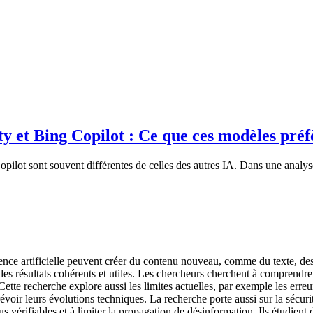
y et Bing Copilot : Ce que ces modèles préf
ilot sont souvent différentes de celles des autres IA. Dans une analyse
nce artificielle peuvent créer du contenu nouveau, comme du texte, des 
des résultats cohérents et utiles. Les chercheurs cherchent à compren
Cette recherche explore aussi les limites actuelles, par exemple les erreu
voir leurs évolutions techniques. La recherche porte aussi sur la sécurité
us vérifiables et à limiter la propagation de désinformation. Ils étudient