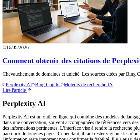
16/05/2026
Comment obtenir des citations de Perplexit
Chevauchement de domaines et unicité. Les sources citées par Bing Cop
Perplexity AI
Bing Copilot
Moteurs de recherche IA
Lire l'article
Perplexity AI
Perplexity AI est un outil en ligne qui combine des modèles de langa
dans une conversation, souvent accompagnées de références vers des s
des informations pertinentes. L'interface vise à rendre la recherche plus
parcourir de longues pages. Cependant, il faut rester vigilant: les ré
l'information reste important pour confirmer la fiabilité. Il y a aussi 