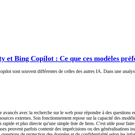
y et Bing Copilot : Ce que ces modèles préf
ilot sont souvent différentes de celles des autres IA. Dans une analyse
ge avancés avec la recherche sur le web pour répondre à des questions e
ources externes. Son fonctionnement repose sur la capacité des modèles 
 rapide et plus directe qu'une simple liste de liens. C'est utile pour fair
ponses peuvent parfois contenir des imprécisions ou des généralisations 
des questions de protection des données et de confidentialité selon les i