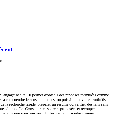
èrent
,...
n langage naturel. Il permet d'obtenir des réponses formulées comme
à comprendre le sens d'une question puis à retrouver et synthétiser
e de la recherche rapide, préparer un résumé ou vérifier des faits sans
issues du modèle. Consulter les sources proposées et recouper
nformations que vous saisissez. Enfin, cet outil montre comment