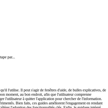
ape par...
'il l'utilise. Il peut s'agir de fenêtres d'aide, de bulles explicatives, de
bon moment, au bon endroit, afin que l'utilisateur comprenne
r l'utilisateur à quitter l'application pour chercher de l'information.
xpérimentés. Bien faits, ces guides améliorent l'engagement en rendant
élérer l'adoption des fonctionnalités clés. Enfin, le guidage intégré