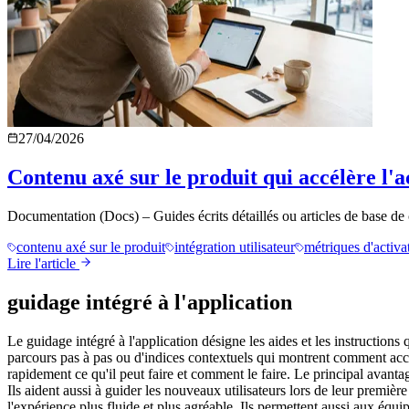
27/04/2026
Contenu axé sur le produit qui accélère l'a
Documentation (Docs) – Guides écrits détaillés ou articles de base de
contenu axé sur le produit
intégration utilisateur
métriques d'activa
Lire l'article
guidage intégré à l'application
Le guidage intégré à l'application désigne les aides et les instructions qu
parcours pas à pas ou d'indices contextuels qui montrent comment acc
rapidement ce qu'il peut faire et comment le faire. Le principal avantage
Ils aident aussi à guider les nouveaux utilisateurs lors de leur premièr
l'expérience plus fluide et plus agréable. Ils permettent aussi aux équ