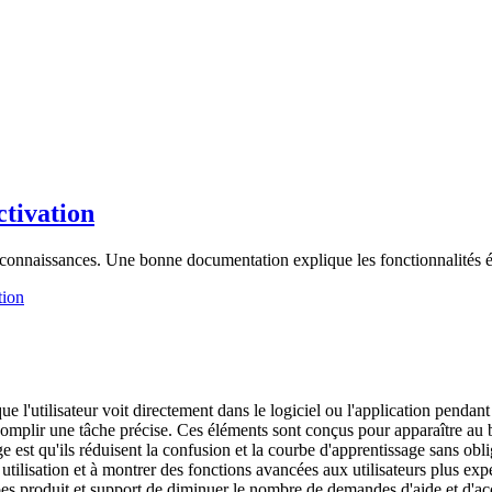
ctivation
 connaissances. Une bonne documentation explique les fonctionnalités ét
tion
e l'utilisateur voit directement dans le logiciel ou l'application pendant qu
omplir une tâche précise. Ces éléments sont conçus pour apparaître au 
 est qu'ils réduisent la confusion et la courbe d'apprentissage sans oblige
e utilisation et à montrer des fonctions avancées aux utilisateurs plus e
ipes produit et support de diminuer le nombre de demandes d'aide et d'acc