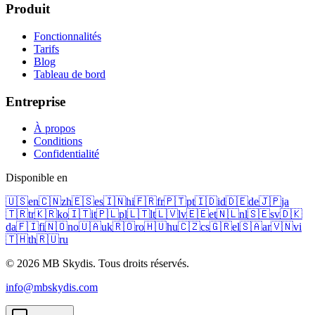
Produit
Fonctionnalités
Tarifs
Blog
Tableau de bord
Entreprise
À propos
Conditions
Confidentialité
Disponible en
🇺🇸
en
🇨🇳
zh
🇪🇸
es
🇮🇳
hi
🇫🇷
fr
🇵🇹
pt
🇮🇩
id
🇩🇪
de
🇯🇵
ja
🇹🇷
tr
🇰🇷
ko
🇮🇹
it
🇵🇱
pl
🇱🇹
lt
🇱🇻
lv
🇪🇪
et
🇳🇱
nl
🇸🇪
sv
🇩🇰
da
🇫🇮
fi
🇳🇴
no
🇺🇦
uk
🇷🇴
ro
🇭🇺
hu
🇨🇿
cs
🇬🇷
el
🇸🇦
ar
🇻🇳
vi
🇹🇭
th
🇷🇺
ru
© 2026 MB Skydis. Tous droits réservés.
info@mbskydis.com