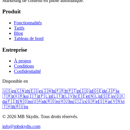
Marketing de contenu en pilote automatique.
Produit
Fonctionnalités
Tarifs
Blog
Tableau de bord
Entreprise
À propos
Conditions
Confidentialité
Disponible en
🇺🇸
en
🇨🇳
zh
🇪🇸
es
🇮🇳
hi
🇫🇷
fr
🇵🇹
pt
🇮🇩
id
🇩🇪
de
🇯🇵
ja
🇹🇷
tr
🇰🇷
ko
🇮🇹
it
🇵🇱
pl
🇱🇹
lt
🇱🇻
lv
🇪🇪
et
🇳🇱
nl
🇸🇪
sv
🇩🇰
da
🇫🇮
fi
🇳🇴
no
🇺🇦
uk
🇷🇴
ro
🇭🇺
hu
🇨🇿
cs
🇬🇷
el
🇸🇦
ar
🇻🇳
vi
🇹🇭
th
🇷🇺
ru
© 2026 MB Skydis. Tous droits réservés.
info@mbskydis.com