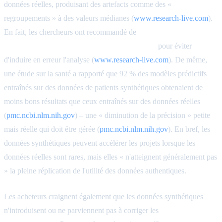
données réelles, produisant des artefacts comme des «
regroupements » à des valeurs médianes (
www.research-live.com
).
En fait, les chercheurs ont recommandé de
limiter l'augmentation
synthétique à environ 5 % de tout échantillon
pour éviter
d'induire en erreur l'analyse (
www.research-live.com
). De même,
une étude sur la santé a rapporté que 92 % des modèles prédictifs
entraînés sur des données de patients synthétiques obtenaient de
moins bons résultats que ceux entraînés sur des données réelles
(
pmc.ncbi.nlm.nih.gov
) – une « diminution de la précision » petite
mais réelle qui doit être gérée (
pmc.ncbi.nlm.nih.gov
). En bref, les
données synthétiques peuvent accélérer les projets lorsque les
données réelles sont rares, mais elles « n'atteignent généralement pas
» la pleine réplication de l'utilité des données authentiques.
Les acheteurs craignent également que les données synthétiques
n'introduisent ou ne parviennent pas à corriger les
biais et la