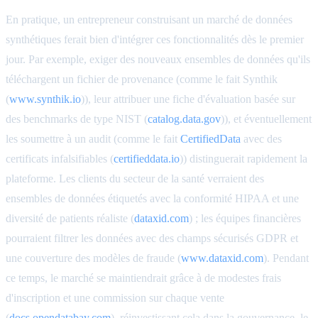
En pratique, un entrepreneur construisant un marché de données
synthétiques ferait bien d'intégrer ces fonctionnalités dès le premier
jour. Par exemple, exiger des nouveaux ensembles de données qu'ils
téléchargent un fichier de provenance (comme le fait Synthik
(
www.synthik.io
)), leur attribuer une fiche d'évaluation basée sur
des benchmarks de type NIST (
catalog.data.gov
)), et éventuellement
les soumettre à un audit (comme le fait
CertifiedData
avec des
certificats infalsifiables (
certifieddata.io
)) distinguerait rapidement la
plateforme. Les clients du secteur de la santé verraient des
ensembles de données étiquetés avec la conformité HIPAA et une
diversité de patients réaliste (
dataxid.com
) ; les équipes financières
pourraient filtrer les données avec des champs sécurisés GDPR et
une couverture des modèles de fraude (
www.dataxid.com
). Pendant
ce temps, le marché se maintiendrait grâce à de modestes frais
d'inscription et une commission sur chaque vente
(
docs.opendatabay.com
), réinvestissant cela dans la gouvernance, le