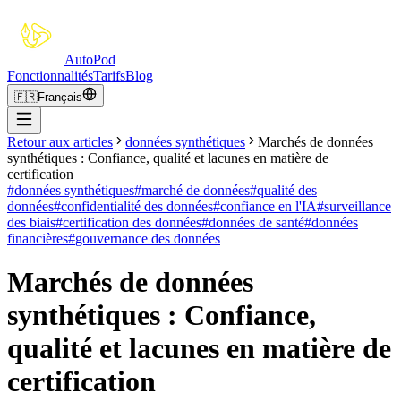
Auto
Pod
Fonctionnalités
Tarifs
Blog
🇫🇷
Français
Retour aux articles
données synthétiques
Marchés de données
synthétiques : Confiance, qualité et lacunes en matière de
certification
#
données synthétiques
#
marché de données
#
qualité des
données
#
confidentialité des données
#
confiance en l'IA
#
surveillance
des biais
#
certification des données
#
données de santé
#
données
financières
#
gouvernance des données
Marchés de données
synthétiques : Confiance,
qualité et lacunes en matière de
certification