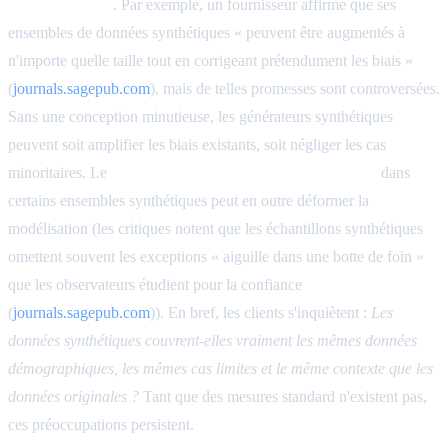
représentativité
. Par exemple, un fournisseur affirme que ses
ensembles de données synthétiques « peuvent être augmentés à
n'importe quelle taille tout en corrigeant prétendument les biais »
(
journals.sagepub.com
), mais de telles promesses sont controversées.
Sans une conception minutieuse, les générateurs synthétiques
peuvent soit amplifier les biais existants, soit négliger les cas
minoritaires. Le
manque d'aberrations et d'irrégularités
dans
certains ensembles synthétiques peut en outre déformer la
modélisation (les critiques notent que les échantillons synthétiques
omettent souvent les exceptions « aiguille dans une botte de foin »
que les observateurs étudient pour la confiance
(
journals.sagepub.com
)). En bref, les clients s'inquiètent :
Les
données synthétiques couvrent-elles vraiment les mêmes données
démographiques, les mêmes cas limites et le même contexte que les
données originales ?
Tant que des mesures standard n'existent pas,
ces préoccupations persistent.