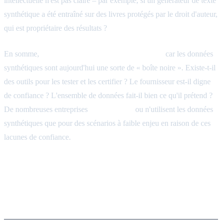
intellectuelle n'est pas claire – par exemple, si un générateur de texte
synthétique a été entraîné sur des livres protégés par le droit d'auteur,
qui est propriétaire des résultats ?
En somme,
les acheteurs manquent de confiance
car les données
synthétiques sont aujourd'hui une sorte de « boîte noire ». Existe-t-il
des outils pour les tester et les certifier ? Le fournisseur est-il digne
de confiance ? L'ensemble de données fait-il bien ce qu'il prétend ?
De nombreuses entreprises
s'abstiennent
ou n'utilisent les données
synthétiques que pour des scénarios à faible enjeu en raison de ces
lacunes de confiance.
Construire un cadre de
confiance pour les données
synthétiques