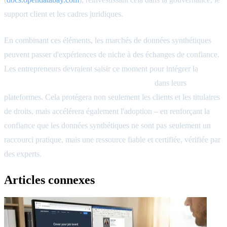
support client et les cadres juridiques.
En combinant ces éléments, les marchés de données synthétiques
peuvent passer d'expériences de niche à des échanges de confiance.
Les entrepreneurs devraient saisir ce moment pour intégrer la
transparence, la responsabilité et la rigueur
dans leurs
plateformes. Cela protégera non seulement les clients et les titulaires
de droits, mais accélérera également l'adoption – en renforçant la
confiance que les données synthétiques ne sont pas seulement un
raccourci pratique, mais une ressource fiable et certifiée, vérifiée par
des experts.
Articles connexes