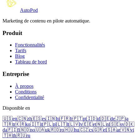
Auto
Pod
Marketing de contenu en pilote automatique.
Produit
Fonctionnalités
Tarifs
Blog
Tableau de bord
Entreprise
À propos
Conditions
Confidentialité
Disponible en
🇺🇸
en
🇨🇳
zh
🇪🇸
es
🇮🇳
hi
🇫🇷
fr
🇵🇹
pt
🇮🇩
id
🇩🇪
de
🇯🇵
ja
🇹🇷
tr
🇰🇷
ko
🇮🇹
it
🇵🇱
pl
🇱🇹
lt
🇱🇻
lv
🇪🇪
et
🇳🇱
nl
🇸🇪
sv
🇩🇰
da
🇫🇮
fi
🇳🇴
no
🇺🇦
uk
🇷🇴
ro
🇭🇺
hu
🇨🇿
cs
🇬🇷
el
🇸🇦
ar
🇻🇳
vi
🇹🇭
th
🇷🇺
ru