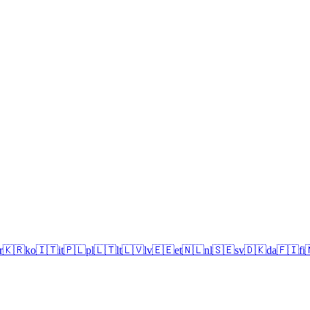
r
🇰🇷
ko
🇮🇹
it
🇵🇱
pl
🇱🇹
lt
🇱🇻
lv
🇪🇪
et
🇳🇱
nl
🇸🇪
sv
🇩🇰
da
🇫🇮
fi