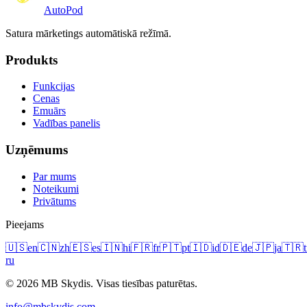
Auto
Pod
Satura mārketings automātiskā režīmā.
Produkts
Funkcijas
Cenas
Emuārs
Vadības panelis
Uzņēmums
Par mums
Noteikumi
Privātums
Pieejams
🇺🇸
en
🇨🇳
zh
🇪🇸
es
🇮🇳
hi
🇫🇷
fr
🇵🇹
pt
🇮🇩
id
🇩🇪
de
🇯🇵
ja
🇹🇷
t
ru
© 2026 MB Skydis. Visas tiesības paturētas.
info@mbskydis.com