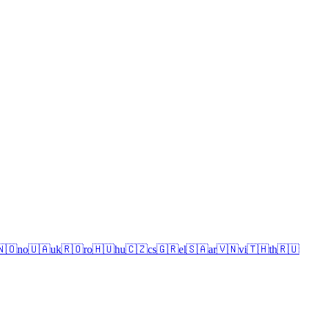
🇳🇴
no
🇺🇦
uk
🇷🇴
ro
🇭🇺
hu
🇨🇿
cs
🇬🇷
el
🇸🇦
ar
🇻🇳
vi
🇹🇭
th
🇷🇺