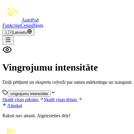
Auto
Pod
Funkcijas
Cenas
Blogs
🇱🇻
Latviešu
Vingrojumu intensitāte
Dziļi pētījumi un ekspertu ceļveži par satura mārketingu un izaugsmi.
vingrojumu intensitāte
Skatīt visus rakstus
Skatīt visas tēmas
Atpakaļ
Raksti nav atrasti. Atgriezieties drīz!