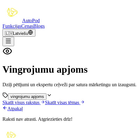
Auto
Pod
Funkcijas
Cenas
Blogs
🇱🇻
Latviešu
Vingrojumu apjoms
Dziļi pētījumi un ekspertu ceļveži par satura mārketingu un izaugsmi.
vingrojumu apjoms
Skatīt visus rakstus
Skatīt visas tēmas
Atpakaļ
Raksti nav atrasti. Atgriezieties drīz!