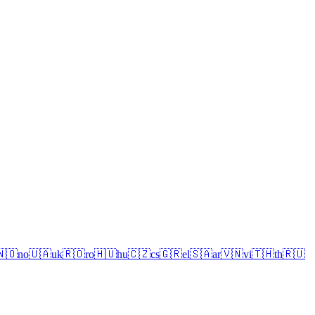
🇳🇴
no
🇺🇦
uk
🇷🇴
ro
🇭🇺
hu
🇨🇿
cs
🇬🇷
el
🇸🇦
ar
🇻🇳
vi
🇹🇭
th
🇷🇺