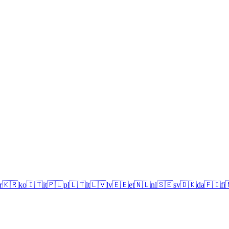
r
🇰🇷
ko
🇮🇹
it
🇵🇱
pl
🇱🇹
lt
🇱🇻
lv
🇪🇪
et
🇳🇱
nl
🇸🇪
sv
🇩🇰
da
🇫🇮
fi