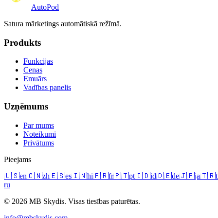
Auto
Pod
Satura mārketings automātiskā režīmā.
Produkts
Funkcijas
Cenas
Emuārs
Vadības panelis
Uzņēmums
Par mums
Noteikumi
Privātums
Pieejams
🇺🇸
en
🇨🇳
zh
🇪🇸
es
🇮🇳
hi
🇫🇷
fr
🇵🇹
pt
🇮🇩
id
🇩🇪
de
🇯🇵
ja
🇹🇷
t
ru
© 2026 MB Skydis. Visas tiesības paturētas.
info@mbskydis.com