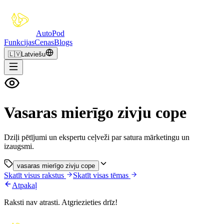
Auto
Pod
Funkcijas
Cenas
Blogs
🇱🇻
Latviešu
Vasaras mierīgo zivju cope
Dziļi pētījumi un ekspertu ceļveži par satura mārketingu un
izaugsmi.
vasaras mierīgo zivju cope
Skatīt visus rakstus
Skatīt visas tēmas
Atpakaļ
Raksti nav atrasti. Atgriezieties drīz!