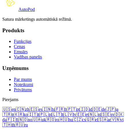
Auto
Pod
Satura mārketings automātiskā režīmā.
Produkts
Funkcijas
Cenas
Emuārs
Vadības panelis
Uzņēmums
Par mums
Noteikumi
Privātums
Pieejams
🇺🇸
en
🇨🇳
zh
🇪🇸
es
🇮🇳
hi
🇫🇷
fr
🇵🇹
pt
🇮🇩
id
🇩🇪
de
🇯🇵
ja
🇹🇷
tr
🇰🇷
ko
🇮🇹
it
🇵🇱
pl
🇱🇹
lt
🇱🇻
lv
🇪🇪
et
🇳🇱
nl
🇸🇪
sv
🇩🇰
da
🇫🇮
fi
🇳🇴
no
🇺🇦
uk
🇷🇴
ro
🇭🇺
hu
🇨🇿
cs
🇬🇷
el
🇸🇦
ar
🇻🇳
vi
🇹🇭
th
🇷🇺
ru