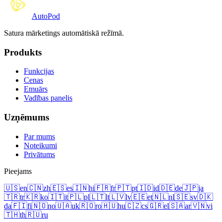
Auto
Pod
Satura mārketings automātiskā režīmā.
Produkts
Funkcijas
Cenas
Emuārs
Vadības panelis
Uzņēmums
Par mums
Noteikumi
Privātums
Pieejams
🇺🇸
en
🇨🇳
zh
🇪🇸
es
🇮🇳
hi
🇫🇷
fr
🇵🇹
pt
🇮🇩
id
🇩🇪
de
🇯🇵
ja
🇹🇷
tr
🇰🇷
ko
🇮🇹
it
🇵🇱
pl
🇱🇹
lt
🇱🇻
lv
🇪🇪
et
🇳🇱
nl
🇸🇪
sv
🇩🇰
da
🇫🇮
fi
🇳🇴
no
🇺🇦
uk
🇷🇴
ro
🇭🇺
hu
🇨🇿
cs
🇬🇷
el
🇸🇦
ar
🇻🇳
vi
🇹🇭
th
🇷🇺
ru