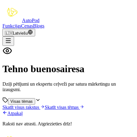
Auto
Pod
Funkcijas
Cenas
Blogs
🇱🇻
Latviešu
Tehno buenosairesa
Dziļi pētījumi un ekspertu ceļveži par satura mārketingu un
izaugsmi.
Visas tēmas
Skatīt visus rakstus
Skatīt visas tēmas
Atpakaļ
Raksti nav atrasti. Atgriezieties drīz!