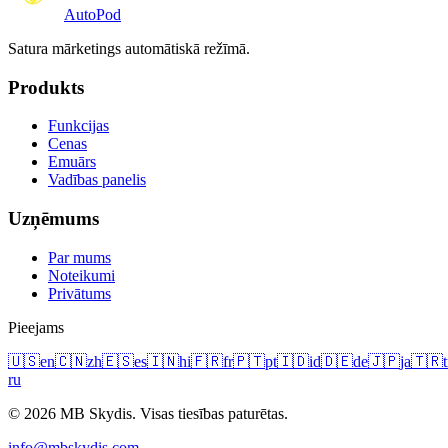
Auto
Pod
Satura mārketings automātiskā režīmā.
Produkts
Funkcijas
Cenas
Emuārs
Vadības panelis
Uzņēmums
Par mums
Noteikumi
Privātums
Pieejams
🇺🇸
en
🇨🇳
zh
🇪🇸
es
🇮🇳
hi
🇫🇷
fr
🇵🇹
pt
🇮🇩
id
🇩🇪
de
🇯🇵
ja
🇹🇷
t
ru
© 2026 MB Skydis. Visas tiesības paturētas.
info@mbskydis.com