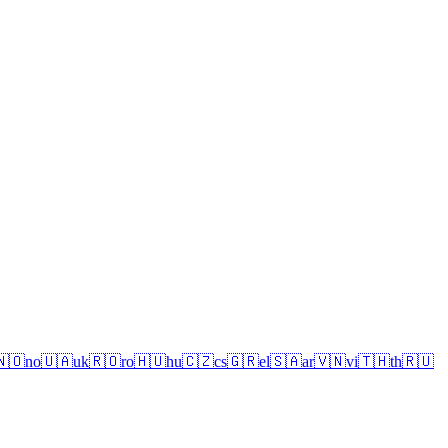
🇳🇴
no
🇺🇦
uk
🇷🇴
ro
🇭🇺
hu
🇨🇿
cs
🇬🇷
el
🇸🇦
ar
🇻🇳
vi
🇹🇭
th
🇷🇺