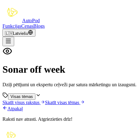
Auto
Pod
Funkcijas
Cenas
Blogs
🇱🇻
Latviešu
Sonar off week
Dziļi pētījumi un ekspertu ceļveži par satura mārketingu un izaugsmi.
Visas tēmas
Skatīt visus rakstus
Skatīt visas tēmas
Atpakaļ
Raksti nav atrasti. Atgriezieties drīz!