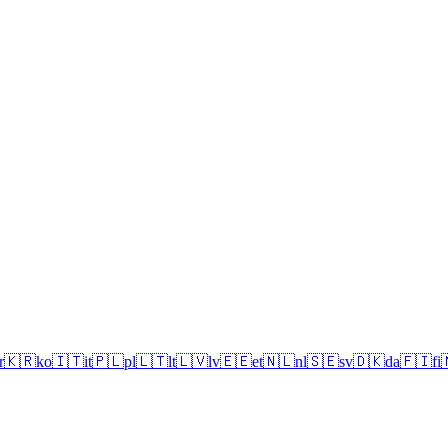
r
🇰🇷
ko
🇮🇹
it
🇵🇱
pl
🇱🇹
lt
🇱🇻
lv
🇪🇪
et
🇳🇱
nl
🇸🇪
sv
🇩🇰
da
🇫🇮
fi