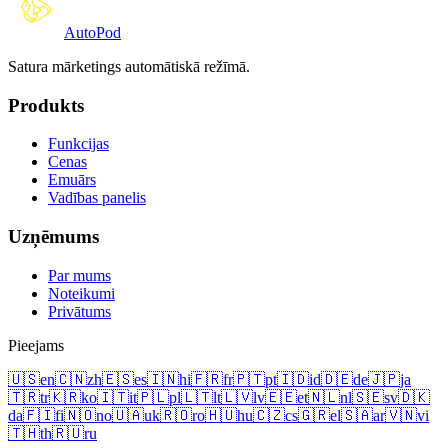
Auto
Pod
Satura mārketings automātiskā režīmā.
Produkts
Funkcijas
Cenas
Emuārs
Vadības panelis
Uzņēmums
Par mums
Noteikumi
Privātums
Pieejams
🇺🇸
en
🇨🇳
zh
🇪🇸
es
🇮🇳
hi
🇫🇷
fr
🇵🇹
pt
🇮🇩
id
🇩🇪
de
🇯🇵
ja
🇹🇷
tr
🇰🇷
ko
🇮🇹
it
🇵🇱
pl
🇱🇹
lt
🇱🇻
lv
🇪🇪
et
🇳🇱
nl
🇸🇪
sv
🇩🇰
da
🇫🇮
fi
🇳🇴
no
🇺🇦
uk
🇷🇴
ro
🇭🇺
hu
🇨🇿
cs
🇬🇷
el
🇸🇦
ar
🇻🇳
vi
🇹🇭
th
🇷🇺
ru