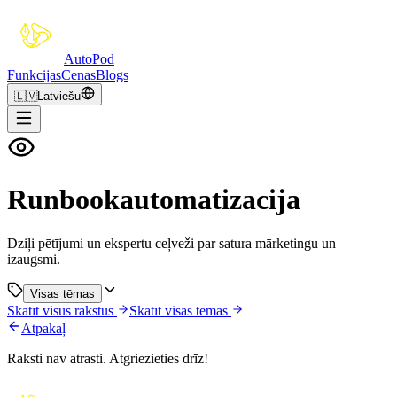
Auto
Pod
Funkcijas
Cenas
Blogs
🇱🇻
Latviešu
Runbookautomatizacija
Dziļi pētījumi un ekspertu ceļveži par satura mārketingu un
izaugsmi.
Visas tēmas
Skatīt visus rakstus
Skatīt visas tēmas
Atpakaļ
Raksti nav atrasti. Atgriezieties drīz!