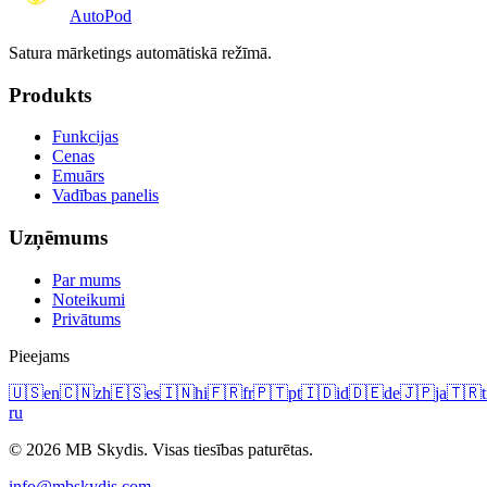
Auto
Pod
Satura mārketings automātiskā režīmā.
Produkts
Funkcijas
Cenas
Emuārs
Vadības panelis
Uzņēmums
Par mums
Noteikumi
Privātums
Pieejams
🇺🇸
en
🇨🇳
zh
🇪🇸
es
🇮🇳
hi
🇫🇷
fr
🇵🇹
pt
🇮🇩
id
🇩🇪
de
🇯🇵
ja
🇹🇷
t
ru
© 2026 MB Skydis. Visas tiesības paturētas.
info@mbskydis.com