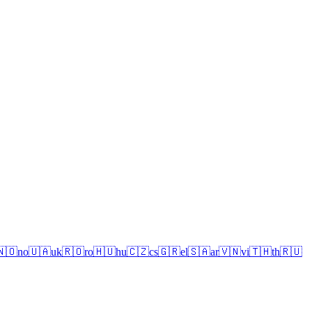
🇳🇴
no
🇺🇦
uk
🇷🇴
ro
🇭🇺
hu
🇨🇿
cs
🇬🇷
el
🇸🇦
ar
🇻🇳
vi
🇹🇭
th
🇷🇺