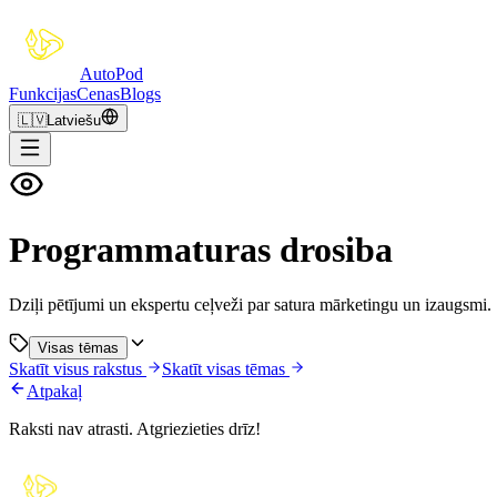
Auto
Pod
Funkcijas
Cenas
Blogs
🇱🇻
Latviešu
Programmaturas drosiba
Dziļi pētījumi un ekspertu ceļveži par satura mārketingu un izaugsmi.
Visas tēmas
Skatīt visus rakstus
Skatīt visas tēmas
Atpakaļ
Raksti nav atrasti. Atgriezieties drīz!