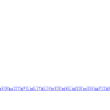
r
🇰🇷
ko
🇮🇹
it
🇵🇱
pl
🇱🇹
lt
🇱🇻
lv
🇪🇪
et
🇳🇱
nl
🇸🇪
sv
🇩🇰
da
🇫🇮
fi