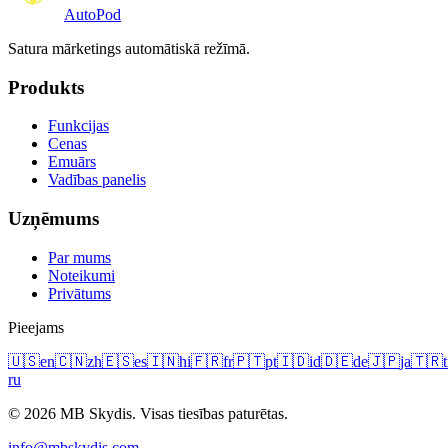
Auto
Pod
Satura mārketings automātiskā režīmā.
Produkts
Funkcijas
Cenas
Emuārs
Vadības panelis
Uzņēmums
Par mums
Noteikumi
Privātums
Pieejams
🇺🇸
en
🇨🇳
zh
🇪🇸
es
🇮🇳
hi
🇫🇷
fr
🇵🇹
pt
🇮🇩
id
🇩🇪
de
🇯🇵
ja
🇹🇷
t
ru
© 2026 MB Skydis. Visas tiesības paturētas.
info@mbskydis.com