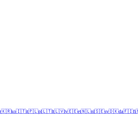
r
🇰🇷
ko
🇮🇹
it
🇵🇱
pl
🇱🇹
lt
🇱🇻
lv
🇪🇪
et
🇳🇱
nl
🇸🇪
sv
🇩🇰
da
🇫🇮
fi