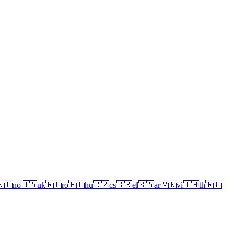
🇳🇴
no
🇺🇦
uk
🇷🇴
ro
🇭🇺
hu
🇨🇿
cs
🇬🇷
el
🇸🇦
ar
🇻🇳
vi
🇹🇭
th
🇷🇺