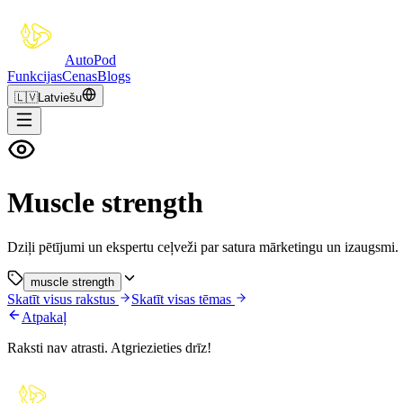
Auto
Pod
Funkcijas
Cenas
Blogs
🇱🇻
Latviešu
Muscle strength
Dziļi pētījumi un ekspertu ceļveži par satura mārketingu un izaugsmi.
muscle strength
Skatīt visus rakstus
Skatīt visas tēmas
Atpakaļ
Raksti nav atrasti. Atgriezieties drīz!