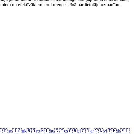
ticamiem un efektīvākiem konkurences cīņā par lietotāju uzmanību.
🇳🇴
no
🇺🇦
uk
🇷🇴
ro
🇭🇺
hu
🇨🇿
cs
🇬🇷
el
🇸🇦
ar
🇻🇳
vi
🇹🇭
th
🇷🇺