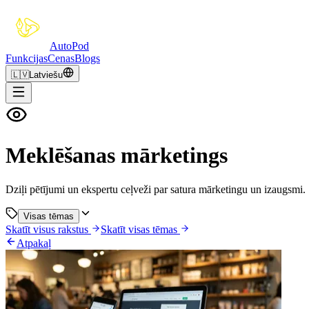
Auto
Pod
Funkcijas
Cenas
Blogs
🇱🇻
Latviešu
Meklēšanas mārketings
Dziļi pētījumi un ekspertu ceļveži par satura mārketingu un izaugsmi.
Visas tēmas
Skatīt visus rakstus
Skatīt visas tēmas
Atpakaļ