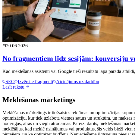
20.06.2026.
No fragmentiem līdz sesijām: konversiju ve
Kad meklēšanas asistenti vai Google tieši rezultātu lapā parāda atbildi
SEO
Izvērstie fragmenti
Aicinājums uz darbību
Lasīt rakstu
Meklēšanas mārketings
Meklēšanas mārketings ir tiešsaistes reklāmas un optimizācijas kopu
optimizāciju, kur tiek uzlabota vietnes saturs un struktūra, un maksas 
noderīgas, ātras un viegli atrodamas. Pareizi darīts, meklēšanas mārket
meklētājus, kad meklē risinājumus vai produktus, šis veids bieži vien 
pircējiem, un kā optimizēt budžetu. Nepieciešama ilgtspējīga pieeja: 