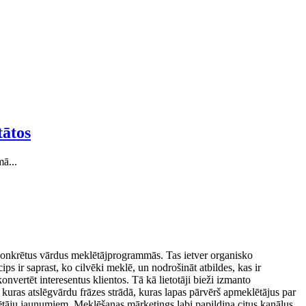
tātos
mā...
 konkrētus vārdus meklētājprogrammās. Tas ietver organisko
s ir saprast, ko cilvēki meklē, un nodrošināt atbildes, kas ir
nvertēt interesentus klientos. Tā kā lietotāji bieži izmanto
 kuras atslēgvārdu frāzes strādā, kuras lapas pārvērš apmeklētājus par
lētāju jaunumiem. Meklēšanas mārketings labi papildina citus kanālus,