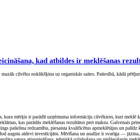
icināšana, kad atbildes ir meklēšanas rezul
, mazāk cilvēku noklikšķina uz organiskās saites. Patiesībā, kādā pētīju
ms, kura mērķis ir parādīt uzņēmuma informāciju cilvēkiem, kuri meklē
reklāmas, kas parādās meklēšanas rezultātos pret maksu. Galvenais princip
ings palielina redzamību, piesaista kvalificētus apmeklētājus un palīdz ko
dod augstu atdevi investīcijām. Mērīšana un analīze ir svarīga — jāzina,
regulāra satura atjaunināšana, tehniskā uzlabošana un pielāgošanās mek