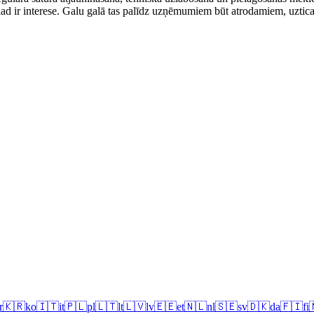
dī, kad ir interese. Galu galā tas palīdz uzņēmumiem būt atrodamiem, uz
r
🇰🇷
ko
🇮🇹
it
🇵🇱
pl
🇱🇹
lt
🇱🇻
lv
🇪🇪
et
🇳🇱
nl
🇸🇪
sv
🇩🇰
da
🇫🇮
fi