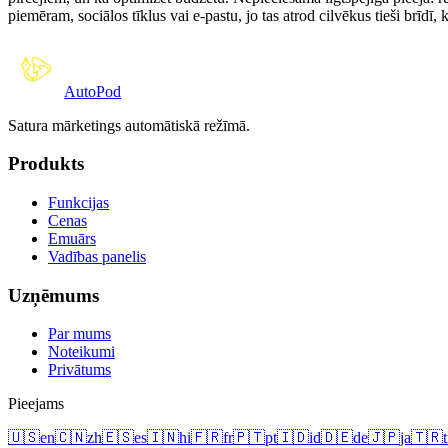
piemēram, sociālos tīklus vai e-pastu, jo tas atrod cilvēkus tieši brī
Auto
Pod
Satura mārketings automātiskā režīmā.
Produkts
Funkcijas
Cenas
Emuārs
Vadības panelis
Uzņēmums
Par mums
Noteikumi
Privātums
Pieejams
🇺🇸
en
🇨🇳
zh
🇪🇸
es
🇮🇳
hi
🇫🇷
fr
🇵🇹
pt
🇮🇩
id
🇩🇪
de
🇯🇵
ja
🇹🇷
t