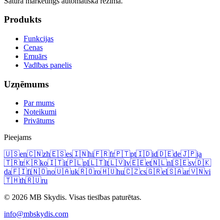
Satura mārketings automātiskā režīmā.
Produkts
Funkcijas
Cenas
Emuārs
Vadības panelis
Uzņēmums
Par mums
Noteikumi
Privātums
Pieejams
🇺🇸
en
🇨🇳
zh
🇪🇸
es
🇮🇳
hi
🇫🇷
fr
🇵🇹
pt
🇮🇩
id
🇩🇪
de
🇯🇵
ja
🇹🇷
tr
🇰🇷
ko
🇮🇹
it
🇵🇱
pl
🇱🇹
lt
🇱🇻
lv
🇪🇪
et
🇳🇱
nl
🇸🇪
sv
🇩🇰
da
🇫🇮
fi
🇳🇴
no
🇺🇦
uk
🇷🇴
ro
🇭🇺
hu
🇨🇿
cs
🇬🇷
el
🇸🇦
ar
🇻🇳
vi
🇹🇭
th
🇷🇺
ru
© 2026 MB Skydis. Visas tiesības paturētas.
info@mbskydis.com