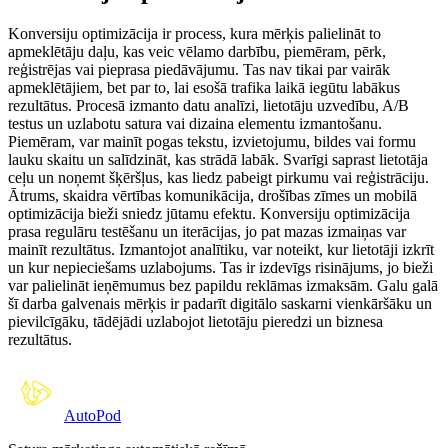
Konversiju optimizācija ir process, kura mērķis palielināt to
apmeklētāju daļu, kas veic vēlamo darbību, piemēram, pērk,
reģistrējas vai pieprasa piedāvājumu. Tas nav tikai par vairāk
apmeklētājiem, bet par to, lai esošā trafika laikā iegūtu labākus
rezultātus. Procesā izmanto datu analīzi, lietotāju uzvedību, A/B
testus un uzlabotu satura vai dizaina elementu izmantošanu.
Piemēram, var mainīt pogas tekstu, izvietojumu, bildes vai formu
lauku skaitu un salīdzināt, kas strādā labāk. Svarīgi saprast lietotāja
ceļu un noņemt šķēršļus, kas liedz pabeigt pirkumu vai reģistrāciju.
Ātrums, skaidra vērtības komunikācija, drošības zīmes un mobilā
optimizācija bieži sniedz jūtamu efektu. Konversiju optimizācija
prasa regulāru testēšanu un iterācijas, jo pat mazas izmaiņas var
mainīt rezultātus. Izmantojot analītiku, var noteikt, kur lietotāji izkrīt
un kur nepieciešams uzlabojums. Tas ir izdevīgs risinājums, jo bieži
var palielināt ieņēmumus bez papildu reklāmas izmaksām. Galu galā
šī darba galvenais mērķis ir padarīt digitālo saskarni vienkāršāku un
pievilcīgāku, tādējādi uzlabojot lietotāju pieredzi un biznesa
rezultātus.
Auto
Pod