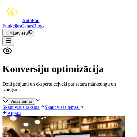
Auto
Pod
Funkcijas
Cenas
Blogs
🇱🇻
Latviešu
Konversiju optimizācija
Dziļi pētījumi un ekspertu ceļveži par satura mārketingu un
izaugsmi.
Visas tēmas
Skatīt visus rakstus
Skatīt visas tēmas
Atpakaļ