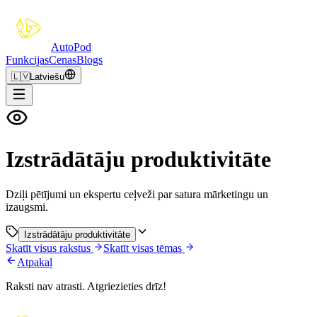
Auto
Pod
Funkcijas
Cenas
Blogs
🇱🇻
Latviešu
Izstrādātāju produktivitāte
Dziļi pētījumi un ekspertu ceļveži par satura mārketingu un
izaugsmi.
Izstrādātāju produktivitāte
Skatīt visus rakstus
Skatīt visas tēmas
Atpakaļ
Raksti nav atrasti. Atgriezieties drīz!