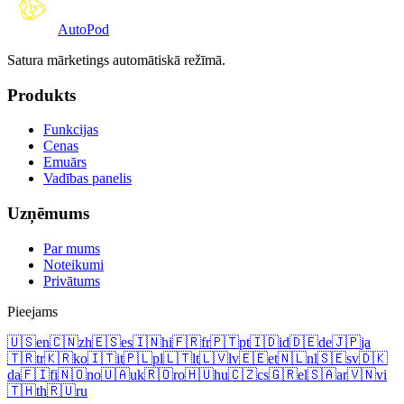
Auto
Pod
Satura mārketings automātiskā režīmā.
Produkts
Funkcijas
Cenas
Emuārs
Vadības panelis
Uzņēmums
Par mums
Noteikumi
Privātums
Pieejams
🇺🇸
en
🇨🇳
zh
🇪🇸
es
🇮🇳
hi
🇫🇷
fr
🇵🇹
pt
🇮🇩
id
🇩🇪
de
🇯🇵
ja
🇹🇷
tr
🇰🇷
ko
🇮🇹
it
🇵🇱
pl
🇱🇹
lt
🇱🇻
lv
🇪🇪
et
🇳🇱
nl
🇸🇪
sv
🇩🇰
da
🇫🇮
fi
🇳🇴
no
🇺🇦
uk
🇷🇴
ro
🇭🇺
hu
🇨🇿
cs
🇬🇷
el
🇸🇦
ar
🇻🇳
vi
🇹🇭
th
🇷🇺
ru