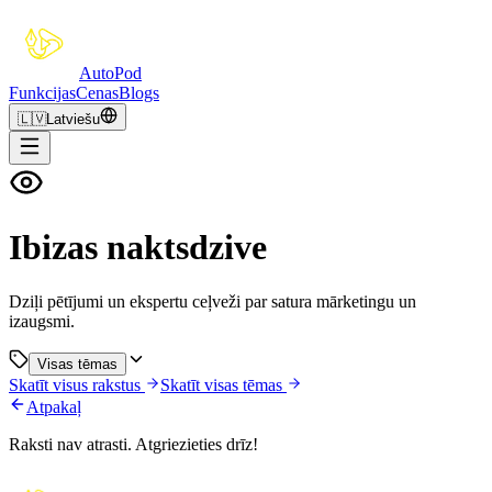
Auto
Pod
Funkcijas
Cenas
Blogs
🇱🇻
Latviešu
Ibizas naktsdzive
Dziļi pētījumi un ekspertu ceļveži par satura mārketingu un
izaugsmi.
Visas tēmas
Skatīt visus rakstus
Skatīt visas tēmas
Atpakaļ
Raksti nav atrasti. Atgriezieties drīz!