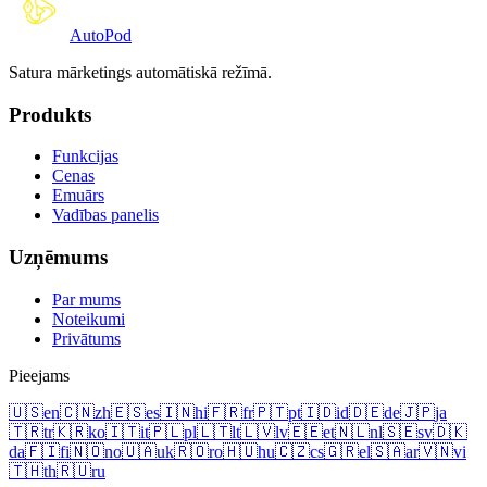
Auto
Pod
Satura mārketings automātiskā režīmā.
Produkts
Funkcijas
Cenas
Emuārs
Vadības panelis
Uzņēmums
Par mums
Noteikumi
Privātums
Pieejams
🇺🇸
en
🇨🇳
zh
🇪🇸
es
🇮🇳
hi
🇫🇷
fr
🇵🇹
pt
🇮🇩
id
🇩🇪
de
🇯🇵
ja
🇹🇷
tr
🇰🇷
ko
🇮🇹
it
🇵🇱
pl
🇱🇹
lt
🇱🇻
lv
🇪🇪
et
🇳🇱
nl
🇸🇪
sv
🇩🇰
da
🇫🇮
fi
🇳🇴
no
🇺🇦
uk
🇷🇴
ro
🇭🇺
hu
🇨🇿
cs
🇬🇷
el
🇸🇦
ar
🇻🇳
vi
🇹🇭
th
🇷🇺
ru