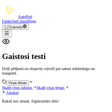
Auto
Pod
Funkcijas
Cenas
Blogs
🇱🇻
Latviešu
Gaistosi testi
Dziļi pētījumi un ekspertu ceļveži par satura mārketingu un
izaugsmi.
Visas tēmas
Skatīt visus rakstus
Skatīt visas tēmas
Atpakaļ
Raksti nav atrasti. Atgriezieties drīz!