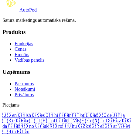
Auto
Pod
Satura mārketings automātiskā režīmā.
Produkts
Funkcijas
Cenas
Emuārs
Vadības panelis
Uzņēmums
Par mums
Noteikumi
Privātums
Pieejams
🇺🇸
en
🇨🇳
zh
🇪🇸
es
🇮🇳
hi
🇫🇷
fr
🇵🇹
pt
🇮🇩
id
🇩🇪
de
🇯🇵
ja
🇹🇷
tr
🇰🇷
ko
🇮🇹
it
🇵🇱
pl
🇱🇹
lt
🇱🇻
lv
🇪🇪
et
🇳🇱
nl
🇸🇪
sv
🇩🇰
da
🇫🇮
fi
🇳🇴
no
🇺🇦
uk
🇷🇴
ro
🇭🇺
hu
🇨🇿
cs
🇬🇷
el
🇸🇦
ar
🇻🇳
vi
🇹🇭
th
🇷🇺
ru