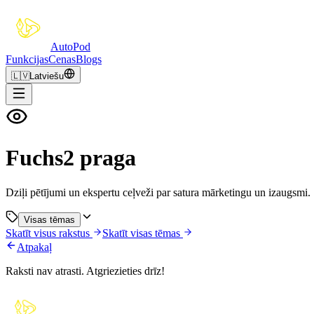
Auto
Pod
Funkcijas
Cenas
Blogs
🇱🇻
Latviešu
Fuchs2 praga
Dziļi pētījumi un ekspertu ceļveži par satura mārketingu un izaugsmi.
Visas tēmas
Skatīt visus rakstus
Skatīt visas tēmas
Atpakaļ
Raksti nav atrasti. Atgriezieties drīz!