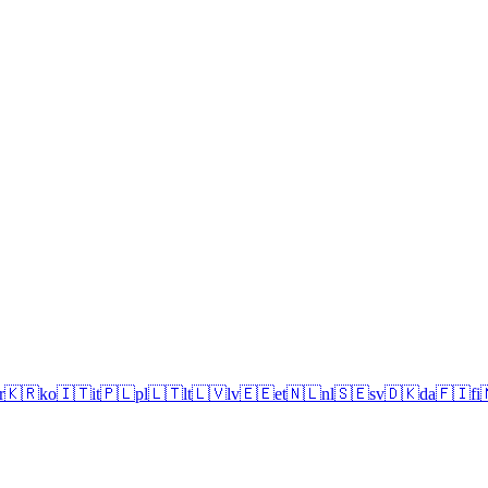
r
🇰🇷
ko
🇮🇹
it
🇵🇱
pl
🇱🇹
lt
🇱🇻
lv
🇪🇪
et
🇳🇱
nl
🇸🇪
sv
🇩🇰
da
🇫🇮
fi