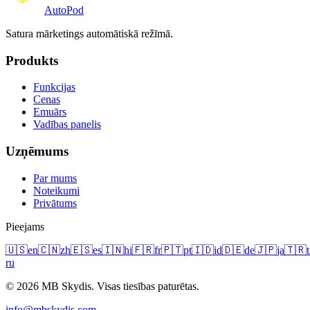
Auto
Pod
Satura mārketings automātiskā režīmā.
Produkts
Funkcijas
Cenas
Emuārs
Vadības panelis
Uzņēmums
Par mums
Noteikumi
Privātums
Pieejams
🇺🇸
en
🇨🇳
zh
🇪🇸
es
🇮🇳
hi
🇫🇷
fr
🇵🇹
pt
🇮🇩
id
🇩🇪
de
🇯🇵
ja
🇹🇷
t
ru
© 2026 MB Skydis. Visas tiesības paturētas.
info@mbskydis.com