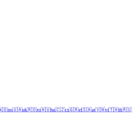
🇳🇴
no
🇺🇦
uk
🇷🇴
ro
🇭🇺
hu
🇨🇿
cs
🇬🇷
el
🇸🇦
ar
🇻🇳
vi
🇹🇭
th
🇷🇺