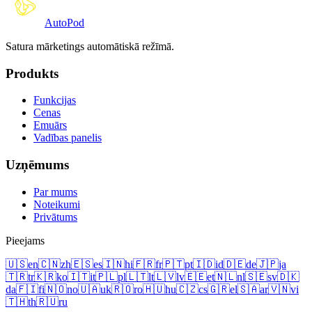
Auto
Pod
Satura mārketings automātiskā režīmā.
Produkts
Funkcijas
Cenas
Emuārs
Vadības panelis
Uzņēmums
Par mums
Noteikumi
Privātums
Pieejams
🇺🇸
en
🇨🇳
zh
🇪🇸
es
🇮🇳
hi
🇫🇷
fr
🇵🇹
pt
🇮🇩
id
🇩🇪
de
🇯🇵
ja
🇹🇷
tr
🇰🇷
ko
🇮🇹
it
🇵🇱
pl
🇱🇹
lt
🇱🇻
lv
🇪🇪
et
🇳🇱
nl
🇸🇪
sv
🇩🇰
da
🇫🇮
fi
🇳🇴
no
🇺🇦
uk
🇷🇴
ro
🇭🇺
hu
🇨🇿
cs
🇬🇷
el
🇸🇦
ar
🇻🇳
vi
🇹🇭
th
🇷🇺
ru