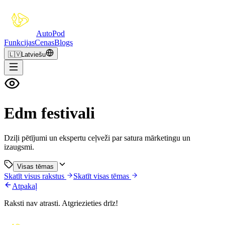
Auto
Pod
Funkcijas
Cenas
Blogs
🇱🇻
Latviešu
Edm festivali
Dziļi pētījumi un ekspertu ceļveži par satura mārketingu un
izaugsmi.
Visas tēmas
Skatīt visus rakstus
Skatīt visas tēmas
Atpakaļ
Raksti nav atrasti. Atgriezieties drīz!