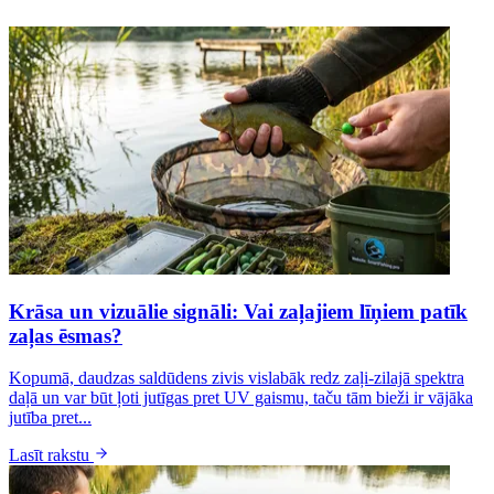
Krāsa un vizuālie signāli: Vai zaļajiem līņiem patīk
zaļas ēsmas?
Kopumā, daudzas saldūdens zivis vislabāk redz zaļi-zilajā spektra
daļā un var būt ļoti jutīgas pret UV gaismu, taču tām bieži ir vājāka
jutība pret...
Lasīt rakstu