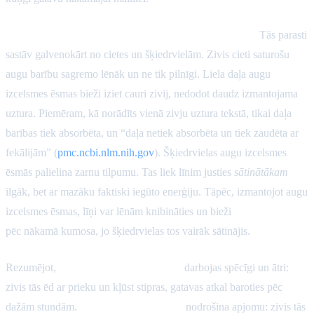
Augu izcelsmes ēsmas (kukurūza, maize, graudaugi):
Tās parasti
sastāv galvenokārt no cietes un šķiedrvielām. Zivis cieti saturošu
augu barību sagremo lēnāk un ne tik pilnīgi. Liela daļa augu
izcelsmes ēsmas bieži iziet cauri zivij, nedodot daudz izmantojama
uztura. Piemēram, kā norādīts vienā zivju uztura tekstā, tikai daļa
barības tiek absorbēta, un “daļa netiek absorbēta un tiek zaudēta ar
fekālijām” (
pmc.ncbi.nlm.nih.gov
). Šķiedrvielas augu izcelsmes
ēsmās palielina zarnu tilpumu. Tas liek līnim justies
sātinātākam
ilgāk, bet ar mazāku faktiski iegūto enerģiju. Tāpēc, izmantojot augu
izcelsmes ēsmas, līņi var lēnām knibināties un bieži
atgriežas retāk
pēc nākamā kumosa, jo šķiedrvielas tos vairāk sātinājis.
Rezumējot,
dzīvnieku izcelsmes ēsmas
darbojas spēcīgi un ātri:
zivis tās ēd ar prieku un kļūst stipras, gatavas atkal baroties pēc
dažām stundām.
Augu izcelsmes ēsmas
nodrošina apjomu: zivis tās