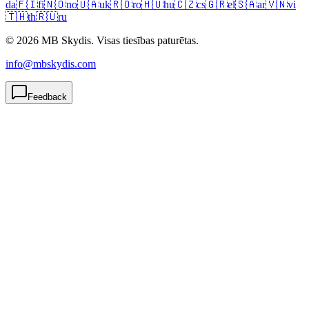
da
🇫🇮
fi
🇳🇴
no
🇺🇦
uk
🇷🇴
ro
🇭🇺
hu
🇨🇿
cs
🇬🇷
el
🇸🇦
ar
🇻🇳
vi
🇹🇭
th
🇷🇺
ru
© 2026 MB Skydis. Visas tiesības paturētas.
info@mbskydis.com
Feedback