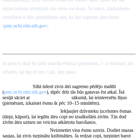
nepieciešams izmēģināt citu vietu vai ēsmu. Īsi sakot, izkārnījumu
redzēšana ir labs pierādījums tam, ka līņi sagremo jūsu ēsmu
(
pmc.ncbi.nlm.nih.gov
).
Barošanas grafiks: Īsās sesijas
Ja jums ir tikai īss laiks makšķerēšanai (piemēram, 1–2 stundas), jūs
vēlaties, lai līņi ēd ātri. Lūk, ātrs plāns:
Barojiet bieži.
Siltā ūdenī zivis ātri sagremo pēdējo maltīti
(
pmc.ncbi.nlm.nih.gov
), tāpēc drīz tās būs gatavas ēst atkal. Īsā
sesijā sāciet ar
bagātīgu barošanu
sākumā, lai ieinteresētu līņus
(piemēram, izkaisiet ēsmu ik pēc 10–15 minūtēm).
Izmantojiet garšīgas ēsmas.
Iekļaujiet dzīvnieku izcelsmes ēsmas
(tārpi, kāpuri), lai iegūtu ātru copi no izsalkušām zivīm. Tās dod
zivīm ātru uzturu un veicina atkārtotu barošanos.
Turiet porcijas mazas.
Neizmetiet visu ēsmu uzreiz. Dodiet mazas
saujas, lai zivis turpinātu knibināties. Ja redzat copi, turpiniet barot