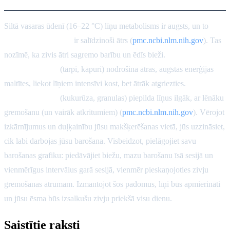
Siltā vasaras ūdenī (16–22 °C) līņu metabolisms ir augsts, un to
zarnu tranzīta laiks
ir salīdzinoši ātrs (
pmc.ncbi.nlm.nih.gov
). Tas
nozīmē, ka zivis ātri sagremo barību un ēdīs bieži.
Dzīvnieku
izcelsmes ēsmas
(tārpi, kāpuri) nodrošina ātras, augstas enerģijas
maltītes, liekot līņiem intensīvi kost, bet ātrāk atgriezties.
Augu
izcelsmes ēsmas
(kukurūza, granulas) piepilda līņus ilgāk, ar lēnāku
gremošanu (un vairāk atkritumiem) (
pmc.ncbi.nlm.nih.gov
). Vērojot
izkārnījumus un duļķainību jūsu makšķerēšanas vietā, jūs uzzināsiet,
cik labi darbojas jūsu barošana. Visbeidzot, pielāgojiet savu
barošanas grafiku: piedāvājiet biežu, mazu barošanu īsā sesijā un
vienmērīgus intervālus garā sesijā, vienmēr pieskaņojoties zivju
gremošanas ātrumam. Izmantojot šos padomus, līņi būs apmierināti
un jūsu ēsma būs izsalkušu zivju priekšā visu dienu.
Saistītie raksti