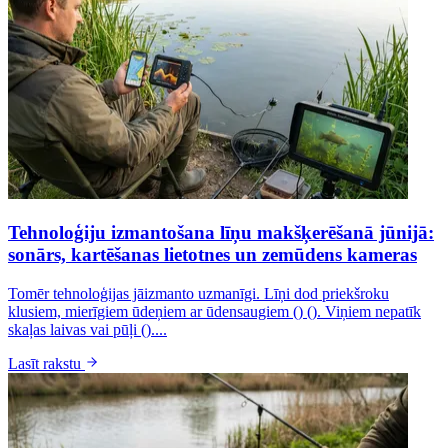
Tehnoloģiju izmantošana līņu makšķerēšanā jūnijā:
sonārs, kartēšanas lietotnes un zemūdens kameras
Tomēr tehnoloģijas jāizmanto uzmanīgi. Līņi dod priekšroku
klusiem, mierīgiem ūdeņiem ar ūdensaugiem () (). Viņiem nepatīk
skaļas laivas vai pūļi ()....
Lasīt rakstu