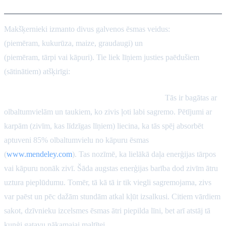
Makšķernieki izmanto divus galvenos ēsmas veidus:
augu izcelsmes
(piemēram, kukurūza, maize, graudaugi) un
dzīvnieku izcelsmes
(piemēram, tārpi vai kāpuri). Tie liek līņiem justies paēdušiem
(sātinātiem) atšķirīgi:
Dzīvnieku olbaltumvielu ēsmas (tārpi, kāpuri):
Tās ir bagātas ar
olbaltumvielām un taukiem, ko zivis ļoti labi sagremo. Pētījumi ar
karpām (zivīm, kas līdzīgas līņiem) liecina, ka tās spēj absorbēt
aptuveni 85% olbaltumvielu no kāpuru ēsmas
(
www.mendeley.com
). Tas nozīmē, ka lielākā daļa enerģijas tārpos
vai kāpuru nonāk zivī. Šāda augstas enerģijas barība dod zivīm ātru
uztura pieplūdumu. Tomēr, tā kā tā ir tik viegli sagremojama, zivs
var paēst un pēc dažām stundām atkal kļūt izsalkusi. Citiem vārdiem
sakot, dzīvnieku izcelsmes ēsmas ātri piepilda līni, bet arī atstāj tā
kuņģi gatavu nākamajai maltītei.