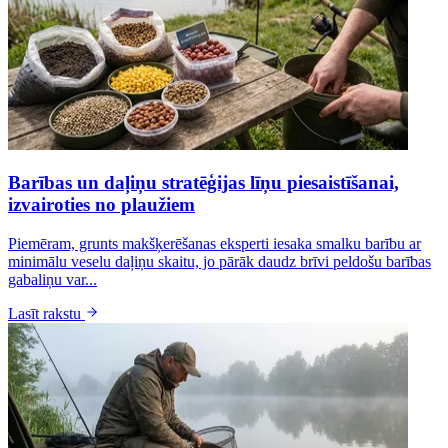
Barības un daļiņu stratēģijas līņu piesaistīšanai,
izvairoties no plaužiem
Piemēram, grunts makšķerēšanas eksperti iesaka smalku barību ar
minimālu veselu daļiņu skaitu, jo pārāk daudz brīvi peldošu barības
gabaliņu var...
Lasīt rakstu