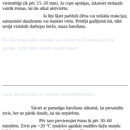
vienmērīgi (ik pēc 15–20 min). Ja cope apstājas, izkaisiet nedaudz
vairāk ēsmas, lai tās atkal aktivizētu.
Vērojiet to reakciju.
Ja līņi šķiet paēduši (lēna vai nekāda reakcija),
samaziniet daudzumu vai mainiet vietu. Pretējā gadījumā īsā, siltā
sesijā vislabāk darbojas bieža, maza barošana.
Šis īsās sesijas plāns nozīmē, ka zivis ēd bieži saskaņā ar jūsu
grafiku, dodot jums vairāk iespēju noķert.
Barošanas grafiks: Garās
sesijas
Garai dienai krastā (3+ stundas) izkliedējiet barību:
Sāciet mēreni.
Sāciet ar pamatīgu barošanu sākumā, lai piesaistītu
zivis, bet ne pārāk daudz, lai tās nepārēstu.
Regulāri intervāli.
Pēc tam pievienojiet ēsmu ik pēc 30–60
minūtēm. Zivis pie ~20 °C iztukšos agrākās maltītes dažu stundu