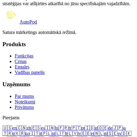
stratēģijas var atšķirties atkarībā no jūsu specifiskajām vajadzībām.
Auto
Pod
Satura mārketings automātiskā režīmā.
Produkts
Funkcijas
Cenas
Emuārs
Vadības panelis
Uzņēmums
Par mums
Noteikumi
Privātums
Pieejams
🇺🇸
en
🇨🇳
zh
🇪🇸
es
🇮🇳
hi
🇫🇷
fr
🇵🇹
pt
🇮🇩
id
🇩🇪
de
🇯🇵
ja
🇹🇷
tr
🇰🇷
ko
🇮🇹
it
🇵🇱
pl
🇱🇹
lt
🇱🇻
lv
🇪🇪
et
🇳🇱
nl
🇸🇪
sv
🇩🇰