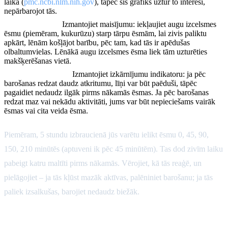
laikā (
pmc.ncbi.nlm.nih.gov
), tāpēc šis grafiks uztur to interesi,
nepārbarojot tās.
Sajauciet ēsmas.
Izmantojiet maisījumu: iekļaujiet augu izcelsmes
ēsmu (piemēram, kukurūzu) starp tārpu ēsmām, lai zivis paliktu
apkārt, lēnām košļājot barību, pēc tam, kad tās ir apēdušas
olbaltumvielas. Lēnākā augu izcelsmes ēsma liek tām uzturēties
makšķerēšanas vietā.
Pielāgojiet, vērojot.
Izmantojiet izkārnījumu indikatoru: ja pēc
barošanas redzat daudz atkritumu, līņi var būt paēduši, tāpēc
pagaidiet nedaudz ilgāk pirms nākamās ēsmas. Ja pēc barošanas
redzat maz vai nekādu aktivitāti, jums var būt nepieciešams vairāk
ēsmas vai cita veida ēsma.
Piemēram, 5 stundu izbraucienā jūs varētu ielikt ēsmu 0, 45, 90,
150, 210 minūtēs (aptuveni ik pēc 45 minūtēm). Tas dod zivīm laiku
pabeigt katru maltīti pirms nākamās. Vērojiet, kā tās reaģē, un
pielāgojiet – ja tās kļūst mazāk aktīvas, palēniniet barošanu; ja tās
paliek izsalkušas, barojiet nedaudz biežāk.
Secinājums