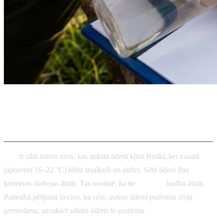
Zivju gremošana un ēsma siltā
ūdenī
Līņi
ir siltā ūdens zivis, kas aukstā ūdenī kļūst lēnāki, bet vasarā
(aptuveni 16–22 °C) kļūst izsalkuši un aktīvi. Siltā ūdenī līņu
ķermenis darbojas ātrāk. Tas nozīmē, ka tie
sagremo
barību ātrāk.
Patiesībā pētījumi liecina, ka
vēss, auksts ūdens palēnina zivju
gremošanu, savukārt siltāks ūdens to paātrina