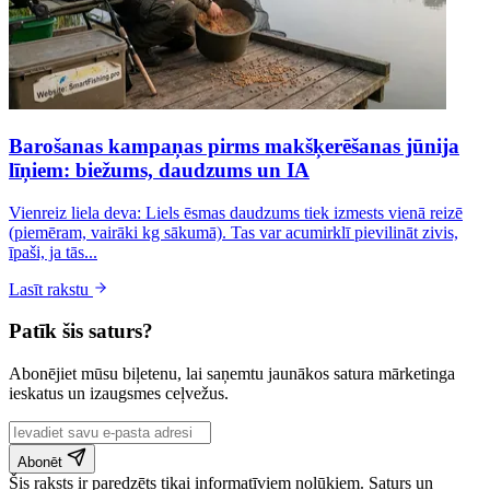
Barošanas kampaņas pirms makšķerēšanas jūnija
līņiem: biežums, daudzums un IA
Vienreiz liela deva: Liels ēsmas daudzums tiek izmests vienā reizē
(piemēram, vairāki kg sākumā). Tas var acumirklī pievilināt zivis,
īpaši, ja tās...
Lasīt rakstu
Patīk šis saturs?
Abonējiet mūsu biļetenu, lai saņemtu jaunākos satura mārketinga
ieskatus un izaugsmes ceļvežus.
Abonēt
Šis raksts ir paredzēts tikai informatīviem nolūkiem. Saturs un