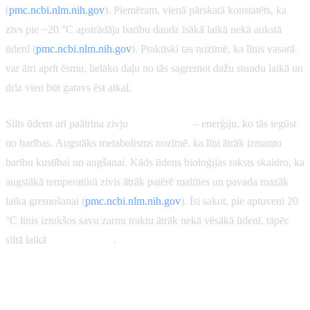
(
pmc.ncbi.nlm.nih.gov
). Piemēram, vienā pārskatā konstatēts, ka
zivs pie ~20 °C apstrādāja barību daudz īsākā laikā nekā aukstā
ūdenī (
pmc.ncbi.nlm.nih.gov
). Praktiski tas nozīmē, ka līnis vasarā
var ātri aprīt ēsmu, lielāko daļu no tās sagremot dažu stundu laikā un
drīz vien būt gatavs ēst atkal.
Silts ūdens arī paātrina zivju
metabolismu
– enerģiju, ko tās iegūst
no barības. Augstāks metabolisms nozīmē, ka līņi ātrāk izmanto
barību kustībai un augšanai. Kāds ūdens bioloģijas raksts skaidro, ka
augstākā temperatūrā zivis ātrāk patērē maltītes un pavada mazāk
laika gremošanai (
pmc.ncbi.nlm.nih.gov
). Īsi sakot, pie aptuveni 20
°C līnis iztukšos savu zarnu traktu ātrāk nekā vēsākā ūdenī, tāpēc
siltā laikā
jābaro biežāk
.
Augu izcelsmes pret dzīvnieku
izcelsmes ēsmu