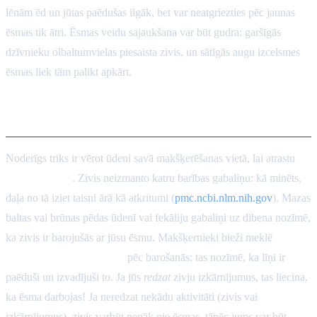
lēnām ēd un jūtas paēdušas ilgāk, bet var neatgriezties pēc jaunas
ēsmas tik ātri. Ēsmas veidu sajaukšana var būt gudra: garšīgās
dzīvnieku olbaltumvielas piesaista zivis, un sātīgās augu izcelsmes
ēsmas liek tām palikt apkārt.
Fekāliju pēdu novērošana
Noderīgs triks ir vērot ūdeni savā makšķerēšanas vietā, lai atrastu
fekāliju pēdas
. Zivis neizmanto katru barības gabaliņu: kā minēts,
daļa no tā iziet taisni ārā kā atkritumi (
pmc.ncbi.nlm.nih.gov
). Mazas
baltas vai brūnas pēdas ūdenī vai fekāliju gabaliņi uz dibena nozīmē,
ka zivis ir barojušās ar jūsu ēsmu. Makšķernieki bieži meklē
duļķainību vai nogulsnes
pēc barošanās; tas nozīmē, ka līņi ir
paēduši un izvadījuši to. Ja jūs
redzat
zivju izkārnījumus, tas liecina,
ka ēsma darbojas! Ja neredzat nekādu aktivitāti (zivis vai
izkārnījumus), zivis varbūt nenāk pie ēsmas, tāpēc jums var būt