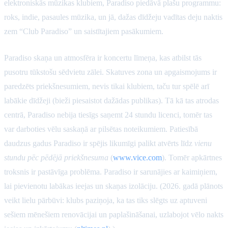
elektroniskās mūzikas klubiem, Paradiso piedāvā plašu programmu:
roks, indie, pasaules mūzika, un jā, dažas dīdžeju vadītas deju naktis
zem “Club Paradiso” un saistītajiem pasākumiem.
Paradiso skaņa un atmosfēra ir koncertu līmeņa, kas atbilst tās
pusotru tūkstošu sēdvietu zālei. Skatuves zona un apgaismojums ir
paredzēts priekšnesumiem, nevis tikai klubiem, taču tur spēlē arī
labākie dīdžeji (bieži piesaistot dažādas publikas). Tā kā tas atrodas
centrā, Paradiso nebija tiesīgs saņemt 24 stundu licenci, tomēr tas
var darboties vēlu saskaņā ar pilsētas noteikumiem. Patiesībā
daudzus gadus Paradiso ir spējis likumīgi palikt atvērts līdz
vienu
stundu pēc pēdējā priekšnesuma
(
www.vice.com
). Tomēr apkārtnes
troksnis ir pastāvīga problēma. Paradiso ir sarunājies ar kaimiņiem,
lai pievienotu labākas ieejas un skaņas izolāciju. (2026. gadā plānots
veikt lielu pārbūvi: klubs paziņoja, ka tas tiks slēgts uz aptuveni
sešiem mēnešiem renovācijai un paplašināšanai, uzlabojot vēlo nakts