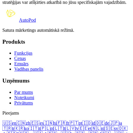
stratēģijas var atšķirties atkarībā no jūsu specifiskajām vajadzībām.
Auto
Pod
Satura mārketings automātiskā režīmā.
Produkts
Funkcijas
Cenas
Emuārs
Vadības panelis
Uzņēmums
Par mums
Noteikumi
Privātums
Pieejams
🇺🇸
en
🇨🇳
zh
🇪🇸
es
🇮🇳
hi
🇫🇷
fr
🇵🇹
pt
🇮🇩
id
🇩🇪
de
🇯🇵
ja
🇹🇷
tr
🇰🇷
ko
🇮🇹
it
🇵🇱
pl
🇱🇹
lt
🇱🇻
lv
🇪🇪
et
🇳🇱
nl
🇸🇪
sv
🇩🇰