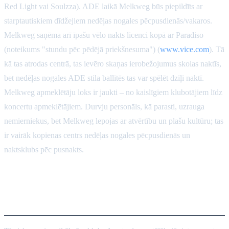
Red Light vai Soulzza). ADE laikā Melkweg būs piepildīts ar
starptautiskiem dīdžejiem nedēļas nogales pēcpusdienās/vakaros.
Melkweg saņēma arī īpašu vēlo nakts licenci kopā ar Paradiso
(noteikums "stundu pēc pēdējā priekšnesuma") (
www.vice.com
). Tā
kā tas atrodas centrā, tas ievēro skaņas ierobežojumus skolas naktīs,
bet nedēļas nogales ADE stila ballītēs tas var spēlēt dziļi naktī.
Melkweg apmeklētāju loks ir jaukti – no kaislīgiem klubotājiem līdz
koncertu apmeklētājiem. Durvju personāls, kā parasti, uzrauga
nemierniekus, bet Melkweg lepojas ar atvērtību un plašu kultūru; tas
ir vairāk kopienas centrs nedēļas nogales pēcpusdienās un
naktsklubs pēc pusnakts.
Thuishaven (Amsterdama-
Westpoort)