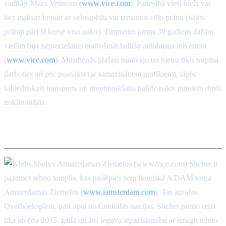
vadītājs Mazs Vestsons (
www.vice.com
). Patiesībā viesi bieži var
bez maksas braukt ar velosipēdu vai izmantot vēlo prāmi (nakts
prāmji pāri IJ kursē visu nakti). Turpretim pirms 30 gadiem dažām
vietām bija nepieciešams nodrošināt ballīšu autobusus reiveriem
(
www.vice.com
). Mūsdienās plašais tramvaju un metro tīkls turpina
darboties arī pēc pusnakts (ar samazinātiem grafikiem), tāpēc
sabiedriskais transports un riteņbraukšana palīdz nakts putniem droši
nokļūt mājās.
Shelter (Amsterdama-Ziemeļi)
Shelter ir
pazemes tehno templis, kas paslēpies zem ikoniskā A’DAM torņa
Amsterdamas Ziemeļos (
www.iamsterdam.com
). Tas atrodas
Overhoeksplein, pāri upei no Centrālās stacijas. Shelter pirmo reizi
tika atvērta 2015. gadā un ātri ieguva atpazīstamību ar smagu tehno