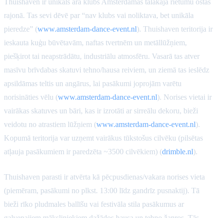
Thuishaven ir unikāls āra klubs Amsterdamas tālākajā rietumu ostas
rajonā. Tas sevi dēvē par “nav klubs vai noliktava, bet unikāla
pieredze” (
www.amsterdam-dance-event.nl
). Thuishaven teritorija ir
ieskauta kuģu būvētavām, naftas tvertnēm un metāllūžņiem,
piešķirot tai neapstrādātu, industriālu atmosfēru. Vasarā tas atver
masīvu brīvdabas skatuvi tehno/hausa reiviem, un ziemā tas ieslēdz
apsildāmas teltis un angārus, lai pasākumi joprojām varētu
norisināties vēlu (
www.amsterdam-dance-event.nl
). Norises vietai ir
vairākas skatuves un bāri, kas ir izrotāti ar sirreālu dekoru, bieži
veidotu no atrastiem lūžņiem (
www.amsterdam-dance-event.nl
).
Kopumā teritorija var uzņemt vairākus tūkstošus cilvēku (pilsētas
atļauja pasākumiem ir paredzēta ~3500 cilvēkiem) (
drimble.nl
).
Thuishaven parasti ir atvērta kā pēcpusdienas/vakara norises vieta
(piemēram, pasākumi no plkst. 13:00 līdz gandrīz pusnaktij). Tā
bieži rīko pludmales ballīšu vai festivāla stila pasākumus ar
galvenajiem māksliniekiem dažādos hausa un tehno žanros. Tās