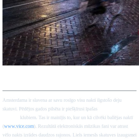
Ievads
Amsterdama ir slavena ar savu rosīgo visu nakti ilgstošo deju
skatuvi. Pēdējos gados pilsēta ir piešķīrusi īpašas
24 stundu
atļaujas
klubiem. Tas ir mainījis to, kur un kā cilvēki ballējas naktī
(
www.vice.com
). Rezultātā elektroniskās mūzikas fani var atrast
vēlo nakts izrādes daudzos rajonos. Liels iemesls skatuves izaugsmei