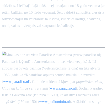
sūdzības. Lielākajā daļā nakšu ieeja ir atļauta no 18 gadu vecuma (ar
retām ballītēm no 16 gadu vecuma). Šeit valdošā atmosfēra piesaista
brīvdomātājus un veterānus: tā ir vieta, kur dejot kārtīgi, neatkarīgi
no tā, vai esat vietējais vai starptautisks ballētājs.
Paradiso (Amsterdama-Centrs)
Paradiso ir leģendāra Amsterdamas norises vieta vecpilsētā. Tā
atrodas pārbūvētā baznīcā (Weteringschans rajonā) un tika atvērta
1968. gadā kā “Kosmiskās atpūtas centrs” mākslai un mūzikai
(
www.paradiso.nl
). Gadu desmitiem tā kļuva par
popmūzikas vietu,
klubu un kultūras centru
vienā (
www.paradiso.nl
). Šodien Paradiso
ir liela Galvenā zāle (ietilpība ~1500), kā arī divas mazākas zāles
augšstāvā (250 un 150) (
www.podiuminfo.nl
). Atšķirībā no stingri