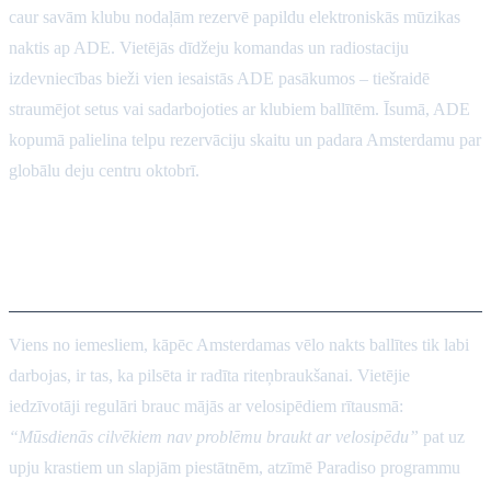
caur savām klubu nodaļām rezervē papildu elektroniskās mūzikas
naktis ap ADE. Vietējās dīdžeju komandas un radiostaciju
izdevniecības bieži vien iesaistās ADE pasākumos – tiešraidē
straumējot setus vai sadarbojoties ar klubiem ballītēm. Īsumā, ADE
kopumā palielina telpu rezervāciju skaitu un padara Amsterdamu par
globālu deju centru oktobrī.
Riteņbraukšana un
pārvietošanās
Viens no iemesliem, kāpēc Amsterdamas vēlo nakts ballītes tik labi
darbojas, ir tas, ka pilsēta ir radīta riteņbraukšanai. Vietējie
iedzīvotāji regulāri brauc mājās ar velosipēdiem rītausmā:
“Mūsdienās cilvēkiem nav problēmu braukt ar velosipēdu”
pat uz
upju krastiem un slapjām piestātnēm, atzīmē Paradiso programmu