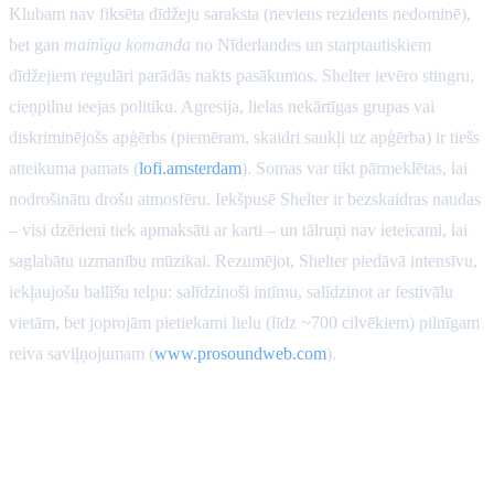
Klubam nav fiksēta dīdžeju saraksta (neviens rezidents nedominē),
bet gan
mainīga komanda
no Nīderlandes un starptautiskiem
dīdžejiem regulāri parādās nakts pasākumos. Shelter ievēro stingru,
cieņpilnu ieejas politiku. Agresija, lielas nekārtīgas grupas vai
diskriminējošs apģērbs (piemēram, skaidri saukļi uz apģērba) ir tiešs
atteikuma pamats (
lofi.amsterdam
). Somas var tikt pārmeklētas, lai
nodrošinātu drošu atmosfēru. Iekšpusē Shelter ir bezskaidras naudas
– visi dzērieni tiek apmaksāti ar karti – un tālruņi nav ieteicami, lai
saglabātu uzmanību mūzikai. Rezumējot, Shelter piedāvā intensīvu,
iekļaujošu ballīšu telpu: salīdzinoši intīmu, salīdzinot ar festivālu
vietām, bet joprojām pietiekami lielu (līdz ~700 cilvēkiem) pilnīgam
reiva saviļņojumam (
www.prosoundweb.com
).
Warehouse Elementenstraat
(Amsterdama-Rietumi)