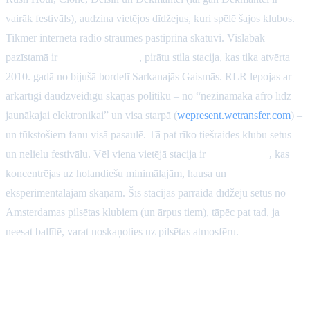
vairāk festivāls), audzina vietējos dīdžejus, kuri spēlē šajos klubos.
Tikmēr interneta radio straumes pastiprina skatuvi. Vislabāk
pazīstamā ir
Red Light Radio
, pirātu stila stacija, kas tika atvērta
2010. gadā no bijušā bordelī Sarkanajās Gaismās. RLR lepojas ar
ārkārtīgi daudzveidīgu skaņas politiku – no “nezināmākā afro līdz
jaunākajai elektronikai” un visa starpā (
wepresent.wetransfer.com
) –
un tūkstošiem fanu visā pasaulē. Tā pat rīko tiešraides klubu setus
un nelielu festivālu. Vēl viena vietējā stacija ir
Noods Radio
, kas
koncentrējas uz holandiešu minimālajām, hausa un
eksperimentālajām skaņām. Šīs stacijas pārraida dīdžeju setus no
Amsterdamas pilsētas klubiem (un ārpus tiem), tāpēc pat tad, ja
neesat ballītē, varat noskaņoties uz pilsētas atmosfēru.
Riteņbraukšana un vēlās naktis