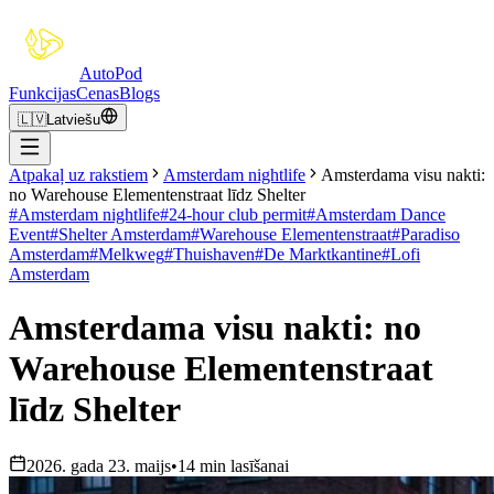
Auto
Pod
Funkcijas
Cenas
Blogs
🇱🇻
Latviešu
Atpakaļ uz rakstiem
Amsterdam nightlife
Amsterdama visu nakti:
no Warehouse Elementenstraat līdz Shelter
#
Amsterdam nightlife
#
24-hour club permit
#
Amsterdam Dance
Event
#
Shelter Amsterdam
#
Warehouse Elementenstraat
#
Paradiso
Amsterdam
#
Melkweg
#
Thuishaven
#
De Marktkantine
#
Lofi
Amsterdam
Amsterdama visu nakti: no
Warehouse Elementenstraat
līdz Shelter
2026. gada 23. maijs
•
14 min lasīšanai