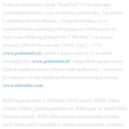
Melkweg (holandiešu valodā “Piena Ceļš”) ir vēl viens liels
Amsterdamas kultūras centrs un mūzikas norises vieta. Tas atrodas
Leidseplein, ļoti tuvu Paradiso. Līdzīgi kā Paradiso, tas no
bezkonfesionālas sanāksmju zāles pārtapa par lielu koncertu un
klubu vietu. Melkweg lielākajā zālē (“The Max”) var uzņemt
aptuveni 1500 cilvēku; otra zāle (“Oude Zaal”) – ~700
(
www.podiuminfo.nl
); turklāt ir intīms teātris (112) un neliels
kinoteātris (90) (
www.podiuminfo.nl
). Skaņa Melkweg galvenajās
telpās ir augstas kvalitātes (Martin Audio aprīkojums) – pietiekami,
lai rokgrupas vai lieli dīdžeju priekšnesumi nenoslogotu sistēmu
(
www.mixonline.com
).
Melkweg programma ir eklektiska: dzīvās grupas, dīdžeji, teātris,
mākslas izstādes, jauniešu pasākumi utt. Klubu pusē tas uzņem tādus
žanrus kā hiphops, R&B, tehno un soulu zem tā urbāno vai deju
nakšu zīmola (bieži sadarbībā ar radiostaciju komandām, piemēram,