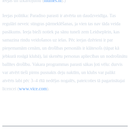
ieejas un izkārtojumu (
nltimes.nl
).)
Ieejas politika: Paradiso parasti ir atvērta un daudzveidīga. Tas
regulāri neveic stingras pārmeklēšanas, ja vien tas nav tāda veida
pasākums. Ieeja bieži notiek pa sānu tuneli zem Leidseplein, kas
samazina rindu veidošanos uz ielas. Pēc ieejas dzērieni ir par
pieņemamām cenām, un drošības personāls ir klātesošs (tāpat kā
jebkurā rosīgā klubā), lai skenētu personas apliecības un nodrošinātu
ballītes drošību. Vakara programmas parasti sākas ļoti vēlu: durvis
var atvērt tieši pirms pusnakts deju naktīm, un klubs var palikt
atvērts labi pēc 3–4 rītā nedēļas nogalēs, pateicoties tā pagarinātajai
licencei (
www.vice.com
).
Melkweg (Amsterdama-
Centrs)