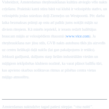
Visbeidzot, Amsterdamas riteņbraukšanas kultūra atvieglo vēlo nakts
ceļošanu. Praktiski katrā stūra bārā vai klubā ir velosipēdu statīvs, un
velosipēdu joslas sniedzas dziļi Ziemeļos un Westpoortā. Pēc darba
laika bezmaksas prāmji ap ostu arī palīdz jums nokļūt mājās uz
diviem riteņiem. Kā minēts iepriekš, ir ierasts redzēt ballētājus
braucam mājās ar velosipēdiem rītausmā (
www.vice.com
). Ja
riteņbraukšana nav jūsu stils, GVB nakts autobusu tīkls jūs aizvedīs
uz centru lielākajā daļā nakšu (lai gan pakalpojums ir retāks).
Jebkurā gadījumā, dalījums starp lielām industriālām vietām un
mājīgiem iekšpilsētas klubiem nozīmē, ka varat plānot ballīšu tūri,
kas apvieno skarbus noliktavas ritmus ar pilsētas centra vietas
mājīgo atmosfēru.
Secinājums
Amsterdamas naktsdzīve tagad patiesi stiepjas
“visu nakti”
.