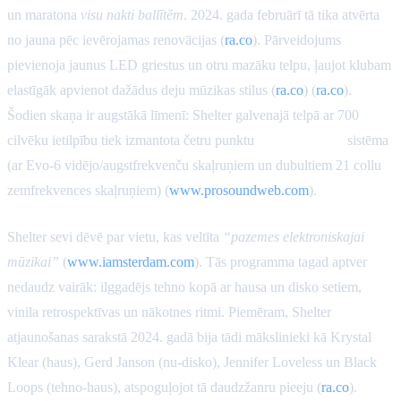
un maratona
visu nakti ballītēm
. 2024. gada februārī tā tika atvērta
no jauna pēc ievērojamas renovācijas (
ra.co
). Pārveidojums
pievienoja jaunus LED griestus un otru mazāku telpu, ļaujot klubam
elastīgāk apvienot dažādus deju mūzikas stilus (
ra.co
) (
ra.co
).
Šodien skaņa ir augstākā līmenī: Shelter galvenajā telpā ar 700
cilvēku ietilpību tiek izmantota četru punktu
Funktion-One
sistēma
(ar Evo-6 vidējo/augstfrekvenču skaļruņiem un dubultiem 21 collu
zemfrekvences skaļruņiem) (
www.prosoundweb.com
).
Shelter sevi dēvē par vietu, kas veltīta
“pazemes elektroniskajai
mūzikai”
(
www.iamsterdam.com
). Tās programma tagad aptver
nedaudz vairāk: ilggadējs tehno kopā ar hausa un disko setiem,
vinila retrospektīvas un nākotnes ritmi. Piemēram, Shelter
atjaunošanas sarakstā 2024. gadā bija tādi mākslinieki kā Krystal
Klear (haus), Gerd Janson (nu-disko), Jennifer Loveless un Black
Loops (tehno-haus), atspoguļojot tā daudzžanru pieeju (
ra.co
).