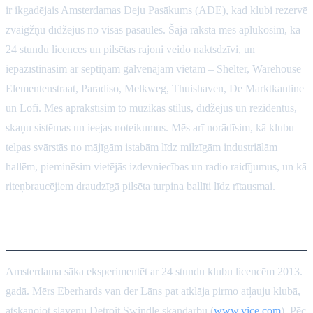
ir ikgadējais Amsterdamas Deju Pasākums (ADE), kad klubi rezervē
zvaigžņu dīdžejus no visas pasaules. Šajā rakstā mēs aplūkosim, kā
24 stundu licences un pilsētas rajoni veido naktsdzīvi, un
iepazīstināsim ar septiņām galvenajām vietām – Shelter, Warehouse
Elementenstraat, Paradiso, Melkweg, Thuishaven, De Marktkantine
un Lofi. Mēs aprakstīsim to mūzikas stilus, dīdžejus un rezidentus,
skaņu sistēmas un ieejas noteikumus. Mēs arī norādīsim, kā klubu
telpas svārstās no mājīgām istabām līdz milzīgām industriālām
hallēm, pieminēsim vietējās izdevniecības un radio raidījumus, un kā
riteņbraucējiem draudzīgā pilsēta turpina ballīti līdz rītausmai.
24 stundu licence un rajoni
Amsterdama sāka eksperimentēt ar 24 stundu klubu licencēm 2013.
gadā. Mērs Eberhards van der Lāns pat atklāja pirmo atļauju klubā,
atskaņojot slavenu Detroit Swindle skaņdarbu (
www.vice.com
). Pēc