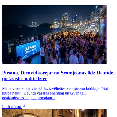
Pusana, Dienvidkoreja: no Seomjeonas līdz Heunde,
piekrastes naktsdzīve
Mans viedoklis ir vienkāršs: izvēlieties Seomjeonu labākajai īstai
kluba naktij, Heundi vasaras enerģijai un Gvangalli
neaizmirstamākajam pirmajam...
Lasīt rakstu