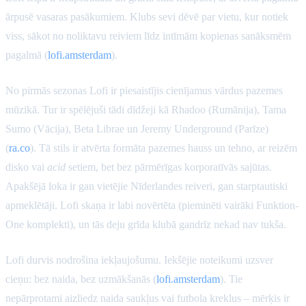
ārpusē vasaras pasākumiem. Klubs sevi dēvē par vietu, kur notiek
viss, sākot no noliktavu reiviem līdz intīmām kopienas sanāksmēm
pagalmā (
lofi.amsterdam
).
No pirmās sezonas Lofi ir piesaistījis cienījamus vārdus pazemes
mūzikā. Tur ir spēlējuši tādi dīdžeji kā Rhadoo (Rumānija), Tama
Sumo (Vācija), Beta Librae un Jeremy Underground (Parīze)
(
ra.co
). Tā stils ir atvērta formāta pazemes hauss un tehno, ar reizēm
disko vai
acid
setiem, bet bez pārmērīgas korporatīvās sajūtas.
Apakšējā loka ir gan vietējie Nīderlandes reiveri, gan starptautiski
apmeklētāji. Lofi skaņa ir labi novērtēta (pieminēti vairāki Funktion-
One komplekti), un tās deju grīda klubā gandrīz nekad nav tukša.
Lofi durvis nodrošina iekļaujošumu. Iekšējie noteikumi uzsver
cieņu: bez naida, bez uzmākšanās (
lofi.amsterdam
). Tie
nepārprotami aizliedz naida saukļus vai futbola kreklus – mērķis ir