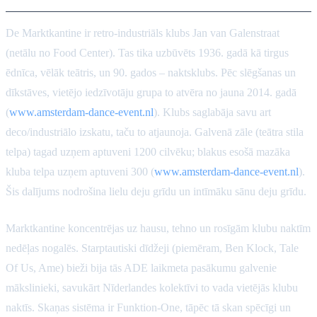
De Marktkantine ir retro-industriāls klubs Jan van Galenstraat
(netālu no Food Center). Tas tika uzbūvēts 1936. gadā kā tirgus
ēdnīca, vēlāk teātris, un 90. gados – naktsklubs. Pēc slēgšanas un
dīkstāves, vietējo iedzīvotāju grupa to atvēra no jauna 2014. gadā
(
www.amsterdam-dance-event.nl
). Klubs saglabāja savu art
deco/industriālo izskatu, taču to atjaunoja. Galvenā zāle (teātra stila
telpa) tagad uzņem aptuveni 1200 cilvēku; blakus esošā mazāka
kluba telpa uzņem aptuveni 300 (
www.amsterdam-dance-event.nl
).
Šis dalījums nodrošina lielu deju grīdu un intīmāku sānu deju grīdu.
Marktkantine koncentrējas uz hausu, tehno un rosīgām klubu naktīm
nedēļas nogalēs. Starptautiski dīdžeji (piemēram, Ben Klock, Tale
Of Us, Ame) bieži bija tās ADE laikmeta pasākumu galvenie
mākslinieki, savukārt Nīderlandes kolektīvi to vada vietējās klubu
naktīs. Skaņas sistēma ir Funktion-One, tāpēc tā skan spēcīgi un