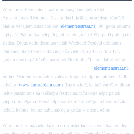
Warehouse Elementenstraat ir milzīgs, daudztelpu klubs
Amsterdamas Rietumos. Tas atrodas bijušā zemesriekstu rūpnīcā
blakus vecajiem ostas dokiem (
elementenstraat.nl
). 90. gadu sākumā
tajā pašā ēkā notika nelegāli gabber reivi, taču 1993. gadā policija to
slēdza. Divus gadu desmitus vēlāk Weekend Festival dibinātājs
Dankans Staterheims atdzīvināja šo vietu. No 2012. līdz 2014.
gadam viņš to pārbūvēja par modulāru klubu "betona labirints" ar
vairākām telpām un jaudīgu skaņas sistēmu
(
elementenstraat.nl
).
Šodien Warehouse ir četras zāles ar kopējo ietilpību aptuveni 2500
cilvēku (
www.iamsterdam.com
). Tas nozīmē, ka tajā var rīkot tikpat
lielus pasākumus kā iekštelpu festivālus, taču katra telpa paliek
viegli orientējama. Vienā telpā var dzirdēt mierīgu ambient mūziku
nelielā kabīnē, bet uz galvenās deju grīdas – sitienu tehno.
Warehouse ir mājvieta dažiem no Amsterdamas slavenākajiem deju
zīmoliem. Gadiem ilgi tajā ir notikuši Hyte (Deivida Moralesa
deep