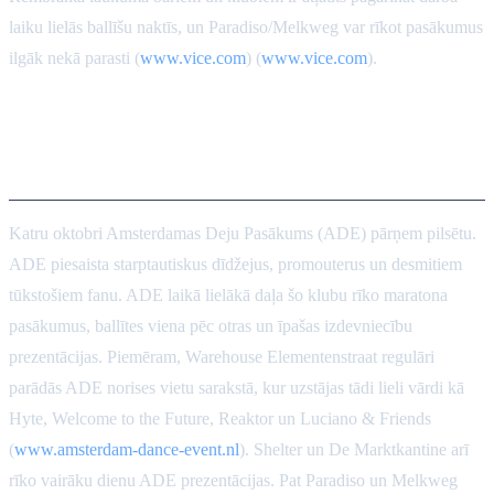
laiku lielās ballīšu naktīs, un Paradiso/Melkweg var rīkot pasākumus
ilgāk nekā parasti (
www.vice.com
) (
www.vice.com
).
Amsterdamas Deju Pasākuma
ietekme
Katru oktobri Amsterdamas Deju Pasākums (ADE) pārņem pilsētu.
ADE piesaista starptautiskus dīdžejus, promouterus un desmitiem
tūkstošiem fanu. ADE laikā lielākā daļa šo klubu rīko maratona
pasākumus, ballītes viena pēc otras un īpašas izdevniecību
prezentācijas. Piemēram, Warehouse Elementenstraat regulāri
parādās ADE norises vietu sarakstā, kur uzstājas tādi lieli vārdi kā
Hyte, Welcome to the Future, Reaktor un Luciano & Friends
(
www.amsterdam-dance-event.nl
). Shelter un De Marktkantine arī
rīko vairāku dienu ADE prezentācijas. Pat Paradiso un Melkweg