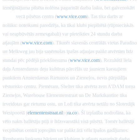
izmēģinājuma pilsēta nolēma pagarināt darba laiku, bet galvenokārt
ārpus
vecā pilsētas centra (
www.vice.com
). Tas tika darīts ar
nolūku: noteikumi paredzēja, ka tikai klubi piepilsētā (rūpnieciskās
vai neapbūvētās zemesgabali) var pieteikties 24 stundu darba
atļaujām (
www.vice.com
). Tikmēr slavenās centrālās vietas Paradiso
un Melkweg jau bija saņēmušas īpašas atļaujas palikt atvērtām līdz
stundai pēc pēdējā priekšnesuma (
www.vice.com
). Rezultātā liela
daļa Amsterdamas deju kultūras pārcēlās uz jauniem karstajiem
punktiem Amsterdamas Rietumos un Ziemeļos, nevis pārpildīja
vēsturisko centru. Piemēram, Shelter tika atvērta zem A’DAM torņa
Ziemeļos, Warehouse Elementenstraat un De Marktkantine tika
izveidotas gar rietumu ostu, un Lofi tika atvērta netālu no Sloterdijk
Westpoortā (
elementenstraat.nl
) (
ra.co
). Šī izplatība nodrošina, ka
vēlo nakts ballētāju pūļi ir līdzsvarotāki visā pilsētā. Tomēr ballētāji
vecpilsētas centrā joprojām var palikt ārā vēlu īpašos gadījumos:
Rembranta laukuma bāriem un klubiem ir atļauts pagarināt darba