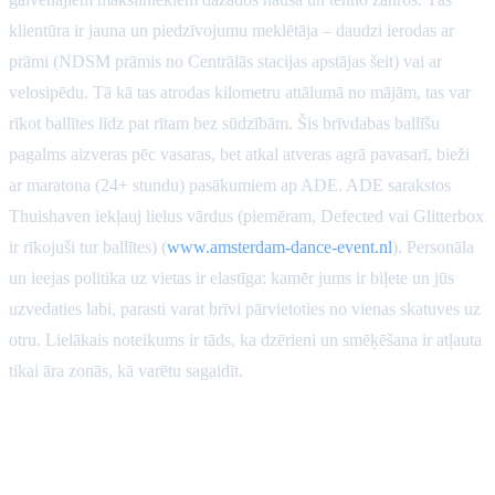
klientūra ir jauna un piedzīvojumu meklētāja – daudzi ierodas ar
prāmi (NDSM prāmis no Centrālās stacijas apstājas šeit) vai ar
velosipēdu. Tā kā tas atrodas kilometru attālumā no mājām, tas var
rīkot ballītes līdz pat rītam bez sūdzībām. Šis brīvdabas ballīšu
pagalms aizveras pēc vasaras, bet atkal atveras agrā pavasarī, bieži
ar maratona (24+ stundu) pasākumiem ap ADE. ADE sarakstos
Thuishaven iekļauj lielus vārdus (piemēram, Defected vai Glitterbox
ir rīkojuši tur ballītes) (
www.amsterdam-dance-event.nl
). Personāla
un ieejas politika uz vietas ir elastīga: kamēr jums ir biļete un jūs
uzvedaties labi, parasti varat brīvi pārvietoties no vienas skatuves uz
otru. Lielākais noteikums ir tāds, ka dzērieni un smēķēšana ir atļauta
tikai āra zonās, kā varētu sagaidīt.
De Marktkantine
(Amsterdama-Rietumi)