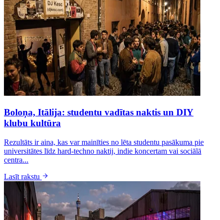
Boloņa, Itālija: studentu vadītas naktis un DIY
klubu kultūra
Rezultāts ir aina, kas var mainīties no lēta studentu pasākuma pie
universitātes līdz hard-techno naktij, indie koncertam vai sociālā
centra...
Lasīt rakstu