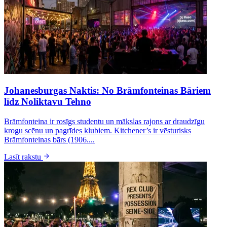
Johanesburgas Naktis: No Brāmfonteinas Bāriem
līdz Noliktavu Tehno
Brāmfonteina ir rosīgs studentu un mākslas rajons ar draudzīgu
krogu scēnu un pagrīdes klubiem. Kitchener’s ir vēsturisks
Brāmfonteinas bārs (1906....
Lasīt rakstu