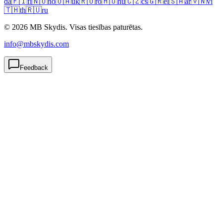
da
🇫🇮
fi
🇳🇴
no
🇺🇦
uk
🇷🇴
ro
🇭🇺
hu
🇨🇿
cs
🇬🇷
el
🇸🇦
ar
🇻🇳
vi
🇹🇭
th
🇷🇺
ru
© 2026 MB Skydis. Visas tiesības paturētas.
info@mbskydis.com
Feedback