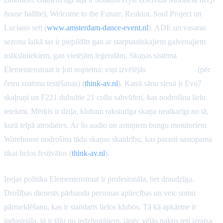
house
ballīte), Welcome to the Future, Reaktor, Soul Project un
Luciano seti (
www.amsterdam-dance-event.nl
). ADE un vasaras
sezonu laikā tas ir piepildīts gan ar starptautiskajiem galvenajiem
māksliniekiem, gan vietējām leģendām. Skaņas sistēma
Elementenstraat ir ļoti nopietna: viņi izvēlējās
Funktion-One
(pēc
četru sistēmu testēšanas) (
think-av.nl
). Katrā sānu sienā ir Evo7
skaļruņi un F221 dubultie 21 collu sabvūferi, kas nodrošina lielu
ietekmi. Mērķis ir dziļa, klubam raksturīga skaņa neatkarīgi no tā,
kurā telpā atrodaties. Ar šo audio un astoņiem bungu monitoriem
Warehouse nodrošina tādu skaņas skaidrību, kas parasti sastopama
tikai lielos festivālos (
think-av.nl
).
Ieejas politika Elementenstraat ir profesionāla, bet draudzīga.
Drošības dienests pārbauda personas apliecības un veic somu
pārmeklēšanu, kas ir standarts lielos klubos. Tā kā apkārtne ir
industriāla, tā ir tālu no iedzīvotājiem, tāpēc vēlās naktis reti izraisa