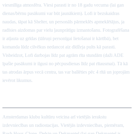
viesmīlīga atmosfēra. Viesi parasti ir no 18 gadu vecuma (lai gan
dienas/bērnu pasākumi var būt jaunākiem). Lofi ir bezskaidras
naudas, tāpat kā Shelter, un personāls pārmeklēs apmeklētājus, ja
radīsies aizdomas par vielu ļaunprātīgu izmantošanu. Fotografēšana
ir atļauta uz grīdas (tālruņi personīgai lietošanai ir kārtībā), bet
komanda lūdz cilvēkus nedancot aiz dīdžeja pults kā parasti.
Visbeidzot, Lofi darbojas līdz pat agrām rīta stundām (daži ADE
īpašie pasākumi ir ilgusi no pēcpusdienas līdz pat rītausmai). Tā kā
tas atrodas ārpus vecā centra, tas var ballēties pēc 4 rītā un joprojām
ievērot likumus.
Vietējās izdevniecības un radio
Amsterdamas klubu kultūru veicina arī vietējās ierakstu
izdevniecības un radiostacijas. Vietējās izdevniecības, piemēram,
Rush Hour, Clone, Delsin un Dekmantel (lai gan Dekmantel ir