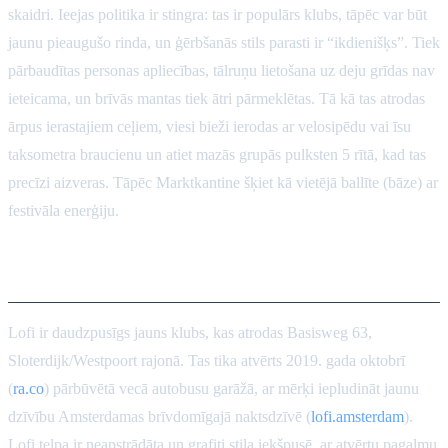
skaidri. Ieejas politika ir stingra: tas ir populārs klubs, tāpēc var būt
jaunu pieaugušo rinda, un ģērbšanās stils parasti ir “ikdienišķs”. Tiek
pārbaudītas personas apliecības, tālruņu lietošana uz deju grīdas nav
ieteicama, un brīvās mantas tiek ātri pārmeklētas. Tā kā tas atrodas
ārpus ierastajiem ceļiem, viesi bieži ierodas ar velosipēdu vai īsu
taksometra braucienu un atiet mazās grupās pulksten 5 rītā, kad tas
precīzi aizveras. Tāpēc Marktkantine šķiet kā vietējā ballīte (bāze) ar
festivāla enerģiju.
Lofi (Amsterdama-Westpoort)
Lofi ir daudzpusīgs jauns klubs, kas atrodas Basisweg 63,
Sloterdijk/Westpoort rajonā. Tas tika atvērts 2019. gada oktobrī
(
ra.co
) pārbūvētā vecā autobusu garāžā, ar mērķi iepludināt jaunu
dzīvību Amsterdamas brīvdomīgajā naktsdzīvē (
lofi.amsterdam
).
Lofi telpa ir neapstrādāta un grafiti stila iekšpusē, ar atvērtu pagalmu