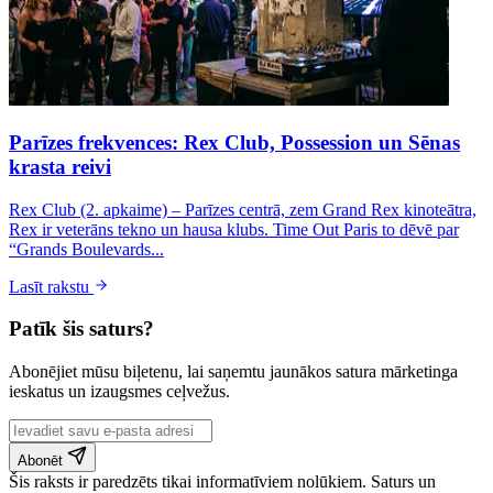
Parīzes frekvences: Rex Club, Possession un Sēnas
krasta reivi
Rex Club (2. apkaime) – Parīzes centrā, zem Grand Rex kinoteātra,
Rex ir veterāns tekno un hausa klubs. Time Out Paris to dēvē par
“Grands Boulevards...
Lasīt rakstu
Patīk šis saturs?
Abonējiet mūsu biļetenu, lai saņemtu jaunākos satura mārketinga
ieskatus un izaugsmes ceļvežus.
Abonēt
Šis raksts ir paredzēts tikai informatīviem nolūkiem. Saturs un