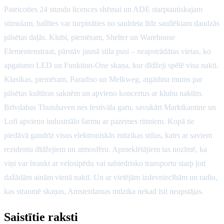
Pateicoties 24 stundu licences shēmai un ADE starptautiskajam
stimulam, ballītes var turpināties no saulrieta līdz saullēktam daudzās
pilsētas daļās. Klubi, piemēram, Shelter un Warehouse
Elementenstraat, pārstāv jaunā stila pusi – neapstrādātas vietas, ko
apgaismo LED un Funktion-One skaņa, kur dīdžeji spēlē visu nakti.
Klasikas, piemēram, Paradiso un Melkweg, atgādina mums par
pilsētas kultūras saknēm un apvieno koncertus ar klubu naktīm.
Brīvdabas Thuishaven nes festivāla garu, savukārt Marktkantine un
Lofi apvieno industriālo šarmu ar pazemes ritmiem. Kopā tie
piedāvā gandrīz visus elektroniskās mūzikas stilus, katrs ar saviem
rezidentu dīdžejiem un atmosfēru. Apmeklētājiem tas nozīmē, ka
viņi var braukt ar velosipēdu vai sabiedrisko transportu starp ļoti
dažādām ainām vienā naktī. Un ar vietējām izdevniecībām un radio,
kas straumē skaņas, Amsterdamas mūzika nekad īsti neapstājas.
Saistītie raksti