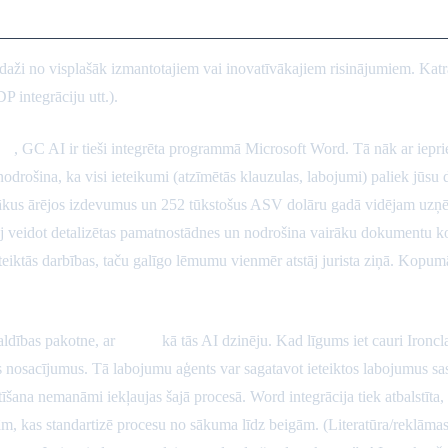
s platformas
i daži no visplašāk izmantotajiem vai inovatīvākajiem risinājumiem. K
 integrāciju utt.).
em
, GC AI ir tieši integrēta programmā Microsoft Word. Tā nāk ar i
odrošina, ka visi ieteikumi (atzīmētās klauzulas, labojumi) paliek jūsu
azākus ārējos izdevumus un 252 tūkstošus ASV dolāru gadā vidējam u
auj veidot detalizētas pamatnostādnes un nodrošina vairāku dokumentu 
eteiktās darbības, taču galīgo lēmumu vienmēr atstāj jurista ziņā. Kop
aldības pakotne, ar
Jurist
kā tās AI dzinēju. Kad līgums iet cauri Ironcla
s nosacījumus. Tā labojumu aģents var sagatavot ieteiktos labojumus s
šana nemanāmi iekļaujas šajā procesā. Word integrācija tiek atbalstīta, l
jām, kas standartizē procesu no sākuma līdz beigām. (Literatūra/reklāma