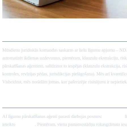
14 labākie AI līgumu pārskatīš
Mūsdienu juridiskās komandas saskaras ar lielu līgumu apjomu – N
automatizēt ikdienas uzdevumus, piemēram, klauzulu ekstrakciju, riska
pārskatīšanas aģentiem, salīdzinot to iespējas (klauzulu ekstrakcija, 
kontroles, revīzijas pēdas, jurisdikcijas pielāgošana). Mēs arī kvant
Visbeidzot, mēs norādām jomas, kur pašreizējie risinājumi ir nepietiek
AI līgumu pārskatīšanā: iespēja
AI līgumu pārskatīšanas aģenti parasti darbojas posmos:
klasificējot
l
ieteikto
labojumu
. Piemēram, viena pamatnostādņu rokasgrāmata iesak