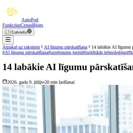
Auto
Pod
Funkcijas
Cenas
Blogs
🇱🇻
Latviešu
Atpakaļ uz rakstiem
AI līgumu pārskatīšana
14 labākie AI līgumu 
#
AI līgumu pārskatīšana
#
uzņēmumu juristi
#
juridiskās tehnoloģijas
#
l
14 labākie AI līgumu pārskatīš
2026. gada 9. jūlijs
•
20 min lasīšanai