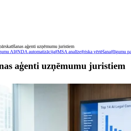
pārskatīšanas aģenti uzņēmumu juristiem
īgumu AI
#
NDA automatizācija
#
MSA analīze
#
riska vērtēšana
#
līgumu p
anas aģenti uzņēmumu juristiem