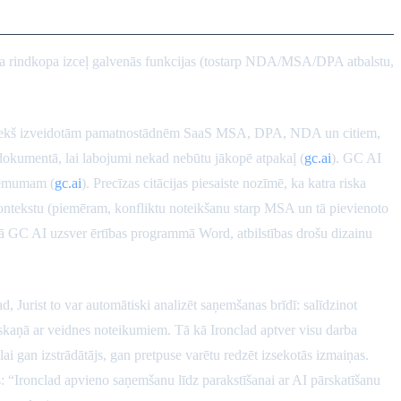
atra rindkopa izceļ galvenās funkcijas (tostarp NDA/MSA/DPA atbalstu,
epriekš izveidotām pamatnostādnēm SaaS MSA, DPA, NDA un citiem,
 dokumentā, lai labojumi nekad nebūtu jākopē atpakaļ (
gc.ai
). GC AI
zņēmumam (
gc.ai
). Precīzas citācijas piesaiste nozīmē, ka katra riska
kontekstu (piemēram, konfliktu noteikšanu starp MSA un tā pievienoto
umā GC AI uzsver ērtības programmā Word, atbilstības drošu dizainu
d, Jurist to var automātiski analizēt saņemšanas brīdī: salīdzinot
askaņā ar veidnes noteikumiem. Tā kā Ironclad aptver visu darba
ai gan izstrādātājs, gan pretpuse varētu redzēt izsekotās izmaiņas.
s: “Ironclad apvieno saņemšanu līdz parakstīšanai ar AI pārskatīšanu