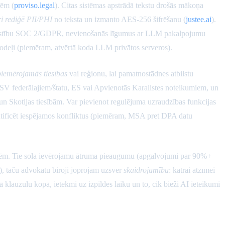
nēm (
proviso.legal
). Citas sistēmas apstrādā tekstu drošās mākoņa
ri rediģē PII/PHI
no teksta un izmanto AES-256 šifrēšanu (
justee.ai
).
bilstību SOC 2/GDPR, nevienošanās līgumus ar LLM pakalpojumu
a modeļi (piemēram, atvērtā koda LLM privātos serveros).
piemērojamās tiesības
vai reģionu, lai pamatnostādnes atbilstu
 ASV federālajiem/štatu, ES vai Apvienotās Karalistes noteikumiem, un
un Skotijas tiesībām. Var pievienot regulējuma uzraudzības funkcijas
tificēt iespējamos konfliktus (piemēram, MSA pret DPA datu
dnēm. Tie sola ievērojamu ātruma pieaugumu (apgalvojumi par 90%+
), taču advokātu biroji joprojām uzsver
skaidrojamību
: katrai atzīmei
avā klauzulu kopā, ietekmi uz izpildes laiku un to, cik bieži AI ieteikumi