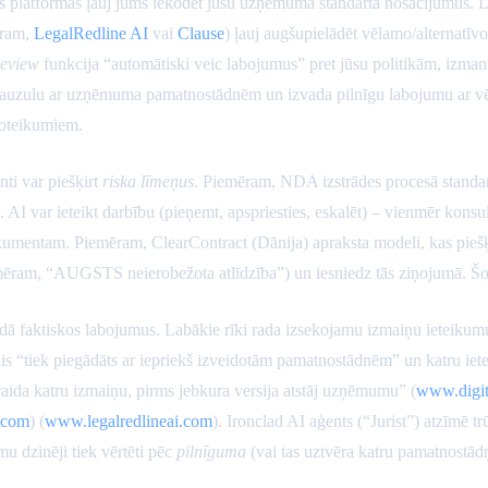
ās platformas ļauj jums iekodēt jūsu uzņēmuma standarta nosacījumus
ēram,
LegalRedline AI
vai
Clause
) ļauj augšupielādēt vēlamo/alternatīv
eview
funkcija “automātiski veic labojumus” pret jūsu politikām, izman
klauzulu ar uzņēmuma pamatnostādnēm un izvada pilnīgu labojumu ar v
 noteikumiem.
ti var piešķirt
riska līmeņus
. Piemēram, NDA izstrādes procesā standarta
i. AI var ieteikt darbību (pieņemt, apspriesties, eskalēt) – vienmēr konsu
mentam. Piemēram, ClearContract (Dānija) apraksta modeli, kas piešķi
mēram, “AUGSTS neierobežota atlīdzība”) un iesniedz tās ziņojumā. Šos rā
rādā faktiskos labojumus. Labākie rīki rada izsekojamu izmaiņu ieteik
 “tiek piegādāts ar iepriekš izveidotām pamatnostādnēm” un katru ietei
oraida katru izmaiņu, pirms jebkura versija atstāj uzņēmumu” (
www.digit
.com
) (
www.legalredlineai.com
). Ironclad AI aģents (“Jurist”) atzīmē 
u dzinēji tiek vērtēti pēc
pilnīguma
(vai tas uztvēra katru pamatnostād