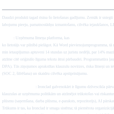
Vadošās AI līgumu pārskatīšana
Daudzi produkti tagad risina šo lietošanas gadījumu. Zemāk ir sniegt
labojumu pieeju, pamatnostādņu izmantošanu, cilvēka iejaukšanos, LDP
GC AI
: Uzņēmuma līmeņa platforma, kas
radīta uzņēmumu juristi
ko lietotājs var pilnībā pielāgot. Kā Word pievienojumprogramma, tā n
min ietaupījumus aptuveni 14 stundas uz juristu nedēļā, par 14% m
atzīme citē oriģinālo līguma tekstu ātrai pārbaudei. Programmatūra ļ
DPA). Tās ziņojumos aprakstītas klauzulu novirzes, riska līmeņi un i
(SOC 2, šifrēšana) un skaidru cilvēka apstiprinājumu.
Ironclad (Jurist AI)
: Ironclad galvenokārt ir līgumu dzīvescikla pārv
klauzulas ar uzņēmuma politikām un atzīmējot trūkstošus vai riskantu
plūsmu (saņemšana, darba plūsma, e-paraksts, repozitorijs), AI pārskatī
Trūkums ir tas, ka Ironclad ir smaga sistēma; tā piemērota organizāci