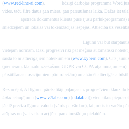
(
www.red-line-ai.com
).
Proviso
līdzīgi darbojas programmā Word jūsu
vidēs, taču šifrē datus gan mierā, gan pārsūtīšanas laikā. Dažas iet tāl
Legalyze
apstrādā dokumentus klienta pusē (jūsu pārlūkprogrammā) u
sniedzējiem un lokālas vai tokenizācijas iespējas. Attiecībā uz veselīb
Jurisdikcijas un regulējuma pielāgošana.
Līgumi var būt starptautisk
vietējām normām. Daži progresīvi rīki pat mēģina automātiski noteikt 
saista to ar attiecīgajiem noteikumiem (
www.xybern.com
). Cits jaun
(piemēram, klauzulu izsekošanu GDPR vai CCPA atjauninājumiem). Jeb
pārsūtīšanas nosacījumiem pāri robežām) un atzīmēt attiecīgās atbilstī
Rezumējot, AI līgumu pārskatītāji paļaujas uz progresīviem klauzul
laika
ietaupījumu (
www.v7labs.com
) (
ndalab.ai
)) vienlaikus piepraso
jācitē precīza līguma valoda (vārds pa vārdam), lai jurists to varētu pār
atšķiras no (vai saskan ar) jūsu pamatnostādņu pielaidēm.