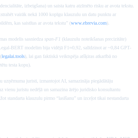
encialitāte, izbeigšana) un saista katru atzīmēto risku ar avota tekstu.
kstrahēt vairāk nekā 1000 kopīgu klauzulu un datu punktu ar
ldēm, kas saistītas ar avota tekstu” (
www.ebrevia.com
).
omas modelis sasniedza
span-F1
(klauzulu noteikšanas precizitāte)
am Legal-BERT modelim bija vidējā F1≈0,92, salīdzinot ar ~0,84 GPT-
(
legalai.tools
), lai gan faktiskā veiktspēja atšķiras atkarībā no
tētu testa kopu).
ju uzņēmuma juristi, izmantojot AI, samazināja piegādātāju
uz vienu juristu nedēļā un samazina ārējo juridisko konsultantu
aižot standarta klauzulu pirmo “lasīšanu” un izceļot tikai nestandarta