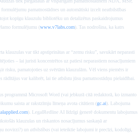
. Daudzas tiek piegādātas ar vispārīgām pamatnostādnēm NDA, MSP,
o formulējumu pamatnostādnes un automātiski izcelt neatbilstības
tojot kopīgu klauzulu bibliotēku un detalizētus paskaidrojumus
ēlamo formulējumu (
www.v7labs.com
). Tas nodrošina, ka katrs
 klauzulas var tikt apstiprinātas ar “zemu risku”, savukārt neparasti
ltējoties – lai juristi koncentrētos uz patiesi neparastiem nosacījumiem
r risku, pamatojoties uz svērtām klauzulām. Vēl viens piemērs ir
dītājus var kalibrēt, lai tie atbilstu jūsu pamatnostādņu pielaidībai.
umus programmā Microsoft Word (vai jebkurā citā redaktorā, ko izmanto
kumu saista ar rakstzīmju līmeņa avota citātiem (
gc.ai
). Labojuma
alapplied.com
). LegalRedline AI līdzīgi ģenerē dokumentu labojumus
trūkstošās klauzulas un riskantos nosacījumus saskaņā ar
ņu novirzi?) un
atbilstības
(vai ieteiktie labojumi ir precīzi, kodolīgi,