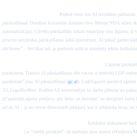
Cilvēks-cilpā un eskalācija.
Praksē visus šos AI rezultātus pārbauda j
pārskatīšanai. Daudzas komandas izmanto divu līmeņu NDA atlasi: ikdie
automatizācijas. Cilvēks-pārskatītājs nekad nepārlasa visu līgumu; tā 
process neizdodas pārskatīšanas laikā (piemēram, AI palaiž garām kādu
darījumu”
– bet tikai tad, ja partneris uzticas standarta teksta lasījuma
Integrācija ar LDP sistēmām un darba plūsmām.
Līgumu pārskatīša
parakstiem. Daudzi AI pārskatīšanas rīki vai nu ir iebūvēti LDP sistēmā
parakstam” plus AI pārskatīšanai (
gc.ai
). LinkSquares piedāvā aģentu L
AI, LegalRedline, RedlineAI) koncentrējas uz darba plūsmu un paļaujas
jā“apstrādā aģenta piekļuve pēc lietas un lietotāja” un jāreģistrē
katra
l
arī uz AI – ja tas nevar demonstrēt piekļuvi, kas ir atbilstoša lietai, 
Privātums, PII/PHI un konfidencialitāte.
Juridiskie dokumenti bieži
RedlineAI
) ir “vietēji pirmkārt”: tie darbojas jūsu datorā (Window