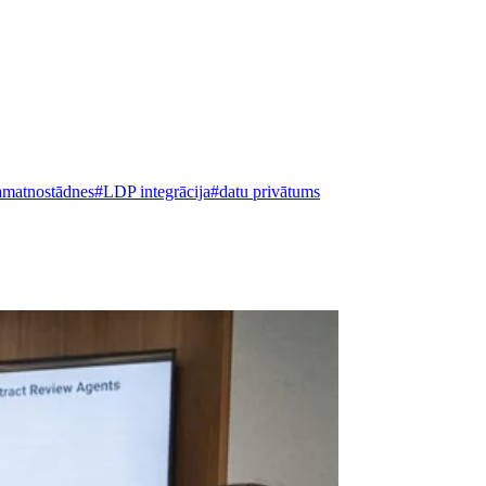
amatnostādnes
#
LDP integrācija
#
datu privātums