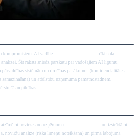
ka kompromisiem. AI vadītie
līgumu pārskatīšanas
rīki sola
 analīzei. Šis raksts sniedz pārskatu par vadošajiem AI līgumu
kla pārvaldības sistēmām un drošības pasākumus (konfidencialitātes
cikla samazināšana) un atbilstību uzņēmuma pamatnostādnēm.
rstu šīs nepilnības.
s, atzīmējot novirzes no uzņēmuma
pamatnostādnēm
un izstrādājot
a, noviržu analīze (riska līmeņu noteikšana) un pirmā labojuma