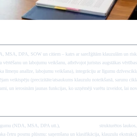
anas aģenti uzņēmumu juristiem
DA, MSA, DPA, SOW un citiem – katrs ar sarežģītām klauzulām un ris
 vērtēšanu un labojumu veikšanu, atbrīvojot juristus augstākas vērtības
riska līmeņu analīze, labojumu veikšana), integrāciju ar līgumu dzīvesci
ificējam veiktspēju (precizitāte/atsaukums klauzulu noteikšanā, sarunu 
ami, un ierosinām jaunas funkcijas, ko uzņēmēji varētu izveidot, lai novē
s un metrika
īgumu (NDA, MSA, DPA utt.),
izņemot klauzulas
strukturētos lauko
a četru posmu plūsmu: saņemšana un klasifikācija, klauzulu ekstrakcij