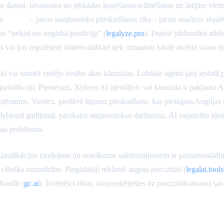
 datorā, izvairoties no jebkādas kopēšanas-ielīmēšanas uz ārējām viet
āk:
Justee
– jauns starptautisku pārskatīšanas rīks – pirms analīzes
skaid
n “nekad tos neglabā pastāvīgi” (
legalyze.pro
). Praksē pārbaudiet at
as vai ļoti regulētiem datiem dažkārt tiek izmantoti lokāli atvērtā svar
i vai saturēt vietējo tiesību aktu klauzulas. Labākie aģenti ļauj iestatīt
jurisdikciju. Piemēram, Xybern AI identificē, vai klauzula ir pakļauta
uzņēmums, Vordex, piedāvā līgumu pārskatīšanu, kas pielāgota Anglijas 
kurā gadījumā, pārskatot starptautiskus darījumus, AI vajadzētu iden
bas problēmas.
u klasifikācijas modeļiem un noteikumu salīdzinājumiem ar pamatnostā
t cilvēka uzraudzību. Piegādātāji reklamē augstu precizitāti (
legalai.tools
baudīt (
gc.ai
). Izvērtējot rīkus, koncentrējieties uz precizitāti/atsauci s