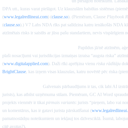
Iepriekš izveidotas pamatnostādnes
un pielāgoti noteikumi. Labāk
DPA utt., kuras varat pielāgot. Uz klauzulām balstītas sistēmas (piem
(
www.legalredlineai.com
) (
clause.so
). (Piemēram, Clause
Playbook R
(
clause.so
).) V7 Labs NDA rīks pat salīdzina katru ienākošās NDA 
atzīmētais risks ir saistīts ar jūsu pašu standartiem, nevis vispārīgiem
Riska vērtēšana un līmeņu noteikšana.
Papildus jā/nē atzīmēm, aģen
plaši nosacījumi vai jurisdikcijas izmaiņas izraisa “augsta riska” atzīm
(
www.digitalapplied.com
). Daži rīki aprēķina vienu
riska rādītāju
doku
BrightClause
, kas izņem visas klauzulas, katru novērtē pēc riska (pie
Labojumu kvalitāte.
Galvenais pārbaudījums ir tas, cik labi AI izst
jurists), kas atbilst uzņēmuma stilam. Piemēram, GC AI Word spraudnis
projekts vienmēr ir tikai
pirmais variants
: jurists “pieņem, labo vai n
un komentārus, kas ir gatavi jurista pārskatīšanai (
www.legalredlineai
pamatnostādņu noteikumiem un iekļauj tos dzīvesciklā. Īsumā, labojum
citē avotus?).