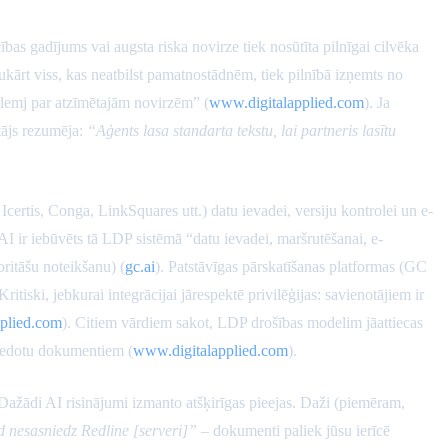
ības gadījums vai augsta riska novirze tiek nosūtīta pilnīgai cilvēka
kārt viss, kas neatbilst pamatnostādnēm, tiek pilnībā izņemts no
izlemj par atzīmētajām novirzēm” (
www.digitalapplied.com
). Ja
tājs rezumēja:
“Aģents lasa standarta tekstu, lai partneris lasītu
ertis, Conga, LinkSquares utt.) datu ievadei, versiju kontrolei un e-
 AI ir iebūvēts tā LDP sistēmā “datu ievadei, maršrutēšanai, e-
oritāšu noteikšanu) (
gc.ai
). Patstāvīgas pārskatīšanas platformas (GC
ski, jebkurai integrācijai jārespektē privilēģijas: savienotājiem ir
plied.com
). Citiem vārdiem sakot, LDP drošības modelim jāattiecas
ar nedotu dokumentiem (
www.digitalapplied.com
).
Dažādi AI risinājumi izmanto atšķirīgas pieejas. Daži (piemēram,
 nesasniedz Redline [serveri]”
– dokumenti paliek jūsu ierīcē