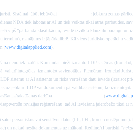
uristi. Sistēmai jābūt iebūvētai
rezerves iespējai
: jebkura zemas pārliec
nas NDA tiek labotas ar AI un tiek veiktas tikai ātras pārbaudes, savu
vietā viņš “pārbauda klasifikāciju, revidē izvilkto klauzulu paraugu un 
 terminu), risinājums ir jāpārkalibrē. Kā viens juridisko operāciju vadī
m (
www.digitalapplied.com
).
na nenotiek izolēti. Komandas bieži izmanto LDP sistēmas (Ironclad, Ic
, vai arī integrējas, izmantojot savienotājus. Piemēram, Ironclad Jurist
DP sistēmu ar AI asistentu un riska vērtēšanu datu ievadē (izraisot pri
 uz jebkuru LDP vai dokumentu pārvaldības sistēmu, ko izmantojat. Kriti
asīšanas/rakstīšanas darbība
nemainīgā revīzijas pēdā
(
www.digitalap
un visaptverošu revīzijas reģistrēšanu, tad AI ieviešana jāierobežo tikai 
 satur personiskus vai sensitīvus datus (PII, PHI, komercnoslēpumus). 
s/Mac) un nekad nesūta dokumentus uz mākoni. RedlineAI burtiski
“nekad