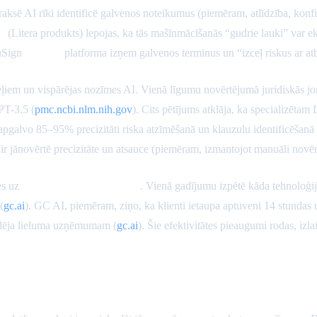
Praksē AI rīki identificē galvenos noteikumus (piemēram, atlīdzība, konfid
s
(Litera produkts) lepojas, ka tās mašīnmācīšanās “gudrie lauki” var e
cuSign
eBrevia
platforma izņem galvenos terminus un “izceļ riskus ar atbi
eļiem un vispārējas nozīmes AI. Vienā līgumu novērtējumā juridiskās j
PT-3.5 (
pmc.ncbi.nlm.nih.gov
). Cits pētījums atklāja, ka specializēt
 apgalvo 85–95% precizitāti riska atzīmēšanā un klauzulu identificēšanā 
ir jānovērtē precizitāte un atsauce (piemēram, izmantojot manuāli novēr
mes uz
pārskatīšanas cikla laiku
. Vienā gadījumu izpētē kāda tehnoloģi
(
gc.ai
). GC AI, piemēram, ziņo, ka klienti ietaupa aptuveni 14 stundas 
idēja lieluma uzņēmumam (
gc.ai
). Šie efektivitātes pieaugumi rodas, izl