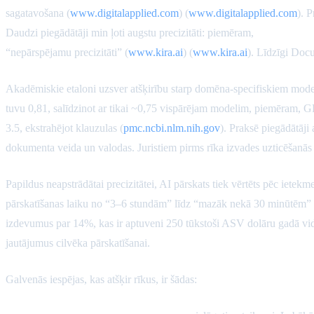
sagatavošana (
www.digitalapplied.com
) (
www.digitalapplied.com
). 
Daudzi piegādātāji min ļoti augstu precizitāti: piemēram,
Kira System
“nepārspējamu precizitāti” (
www.kira.ai
) (
www.kira.ai
). Līdzīgi Do
Akadēmiskie etaloni uzsver atšķirību starp domēna-specifiskiem mod
tuvu 0,81, salīdzinot ar tikai ~0,75 vispārējam modelim, piemēram, G
3.5, ekstrahējot klauzulas (
pmc.ncbi.nlm.nih.gov
). Praksē piegādātāji
dokumenta veida un valodas. Juristiem pirms rīka izvades uzticēšanās 
Papildus neapstrādātai precizitātei, AI pārskats tiek vērtēts pēc ietek
pārskatīšanas laiku no “3–6 stundām” līdz “mazāk nekā 30 minūtēm” 
izdevumus par 14%, kas ir aptuveni 250 tūkstoši ASV dolāru gadā v
jautājumus cilvēka pārskatīšanai.
Galvenās iespējas, kas atšķir rīkus, ir šādas: