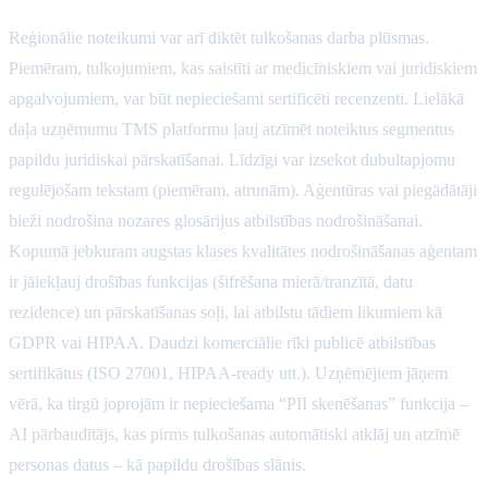
Reģionālie noteikumi var arī diktēt tulkošanas darba plūsmas.
Piemēram, tulkojumiem, kas saistīti ar medicīniskiem vai juridiskiem
apgalvojumiem, var būt nepieciešami sertificēti recenzenti. Lielākā
daļa uzņēmumu TMS platformu ļauj atzīmēt noteiktus segmentus
papildu juridiskai pārskatīšanai. Līdzīgi var izsekot dubultapjomu
regulējošam tekstam (piemēram, atrunām). Aģentūras vai piegādātāji
bieži nodrošina nozares glosārijus atbilstības nodrošināšanai.
Kopumā jebkuram augstas klases kvalitātes nodrošināšanas aģentam
ir jāiekļauj drošības funkcijas (šifrēšana mierā/tranzītā, datu
rezidence) un pārskatīšanas soļi, lai atbilstu tādiem likumiem kā
GDPR vai HIPAA. Daudzi komerciālie rīki publicē atbilstības
sertifikātus (ISO 27001, HIPAA-ready utt.). Uzņēmējiem jāņem
vērā, ka tirgū joprojām ir nepieciešama “PII skenēšanas” funkcija –
AI pārbaudītājs, kas pirms tulkošanas automātiski atklāj un atzīmē
personas datus – kā papildu drošības slānis.