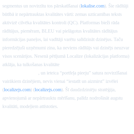
segmentus un novirzītu tos pārskatīšanai (
lokalise.com
). Šie rādītāji
būtībā ir nepārtrauktas kvalitātes vārti: zemas uzticamības teksts
aktivizē cilvēka kvalitātes kontroli (QC). Platformas bieži rāda
rādītājus, piemēram, BLEU vai pielāgotus kvalitātes rādītājus
informācijas paneļos, lai vadītāji varētu salīdzināt dzinējus. Taču
pieredzējuši uzņēmumi zina, ka neviens rādītājs vai dzinējs neuzvar
visos scenārijos. Nesenā pētījumā Localize (lokalizācijas platforma)
atklāja, ka tulkošanas kvalitāte
ievērojami atšķiras atkarībā no
valodas un satura
, un ieteica “portfeļa pieeju” satura novirzīšanai
vairākiem dzinējiem, nevis vienai “iestatīt un aizmirst” izvēlei
(
localizejs.com
) (
localizejs.com
). Šī daudzdziniēju stratēģija,
apvienojumā ar nepārtrauktu mērīšanu, palīdz nodrošināt augstu
kvalitāti, modeļiem attīstoties.
Datu privātums un normatīvā