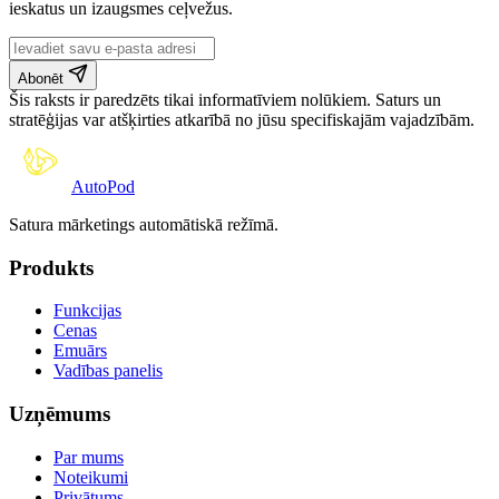
ieskatus un izaugsmes ceļvežus.
Abonēt
Šis raksts ir paredzēts tikai informatīviem nolūkiem. Saturs un
stratēģijas var atšķirties atkarībā no jūsu specifiskajām vajadzībām.
Auto
Pod
Satura mārketings automātiskā režīmā.
Produkts
Funkcijas
Cenas
Emuārs
Vadības panelis
Uzņēmums
Par mums
Noteikumi
Privātums