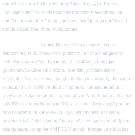
automātiski nodrošinātu privātumu. Visbeidzot, AI attīstoties,
“tulkošanas lint” vai vieds kvalitātes nodrošināšanas robots, kas
auditē daudzvalodu mārketinga tekstus, meklējot toņa nobīdes vai
zīmola atšķaidīšanu, būtu revolucionārs.
Praktiski padomi:
Komandām vajadzētu eksperimentēt ar
daudzdziniēju tulkošanas darba plūsmām un nodrošināt glosāriju
ievērošanu savos rīkos. Izmantojiet AI vērtēšanas funkcijas
(piemēram, Lokalise vai Locize), lai atklātu problemātiskos
segmentus. Vienmēr veiciet galīgo cilvēka pārskatīšanu galvenajam
saturam. Un, ja esošie produkti ir nepilnīgi, jaunuzņēmumiem ir
iespēja ieviest jauninājumus – piemēram, ar AI darbināmu atbilstības
validētāju vai integrētu transkreācijas asistentu. Tirgus nepārprotami
novērtē ātrumu un konsekvenci, tāpēc uzņēmējiem, kas veido
nākamo
lokalizācijas aģentu, jākoncentrējas uz patiesiem pilnīgiem
risinājumiem, kas apvieno MT/LLM ar stila, formāta un atbilstības