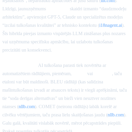
iejaukšanos”, nepārtraukti apmācoties ar jūsu saturu (
lilt.com
).
Līdzīgi, jaunuzņēmums
i18n Agent
skaidri izmanto “daudzmodeļu
arhitektūru”, apvienojot GPT-5, Claude un specializētus modeļus
“izcilai tulkošanas kvalitātei” ar tehnisko kontekstu (
i18nagent.ai
).
Šīs hibrīda pieejas izmanto vispārējās LLM zināšanas plus nozares
vai uzņēmuma specifisku apmācību, lai uzlabotu tulkošanas
precizitāti un konsekvenci.
Galvenie rādītāji:
AI tulkošana parasti tiek novērtēta ar
automatizētiem rādītājiem, piemēram,
BLEU
vai
COMET
, taču
etaloni var būt maldinoši. BLEU rādītāji (kas salīdzina
mašīntulkošanas izvadi ar atsauces tekstu) ir viegli aprēķināmi, taču
tie “soda derīgas alternatīvas” un bieži vien neuztver nozīmes
nianses (
nllb.com
). COMET (neironu rādītājs) labāk korelē ar
cilvēku vērtējumiem, taču prasa lielu skaitļošanas jaudu (
nllb.com
).
Galu galā, kvalitāti vislabāk novērtē, mērot pēcapstrādes piepūli.
Praksē prasmīgs tulkotājs pēcapstrādā
700–1000 vārdus stundā