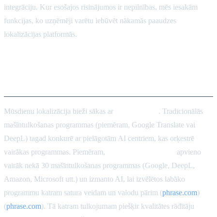
integrāciju. Kur esošajos risinājumos ir nepilnības, mēs iesakām
funkcijas, ko uzņēmēji varētu iebūvēt nākamās paaudzes
lokalizācijas platformās.
AI vadīti tulkošanas risinājumi
plašā mērogā
Mūsdienu lokalizācija bieži sākas ar
AI tulkošanu
. Tradicionālās
mašīntulkošanas programmas (piemēram, Google Translate vai
DeepL) tagad konkurē ar pielāgotām AI centriem, kas orķestrē
vairākas programmas. Piemēram,
Phrase Language AI
apvieno
vairāk nekā 30 mašīntulkošanas programmas (Google, DeepL,
Amazon, Microsoft utt.) un izmanto AI, lai izvēlētos labāko
programmu katram satura veidam un valodu pārim (
phrase.com
)
(
phrase.com
). Tā katram tulkojumam piešķir kvalitātes rādītāju