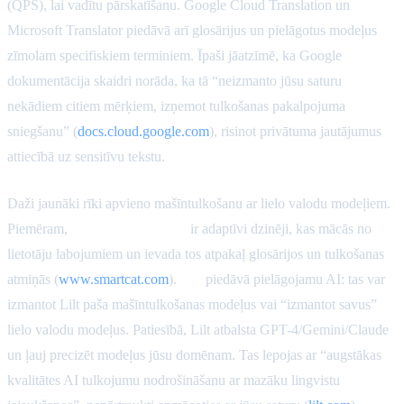
(QPS), lai vadītu pārskatīšanu. Google Cloud Translation un
Microsoft Translator piedāvā arī glosārijus un pielāgotus modeļus
zīmolam specifiskiem terminiem. Īpaši jāatzīmē, ka Google
dokumentācija skaidri norāda, ka tā “neizmanto jūsu saturu
nekādiem citiem mērķiem, izņemot tulkošanas pakalpojuma
sniegšanu” (
docs.cloud.google.com
), risinot privātuma jautājumus
attiecībā uz sensitīvu tekstu.
Daži jaunāki rīki apvieno mašīntulkošanu ar lielo valodu modeļiem.
Piemēram,
Smartcat AI aģenti
ir adaptīvi dzinēji, kas mācās no
lietotāju labojumiem un ievada tos atpakaļ glosārijos un tulkošanas
atmiņās (
www.smartcat.com
).
Lilt
piedāvā pielāgojamu AI: tas var
izmantot Lilt paša mašīntulkošanas modeļus vai “izmantot savus”
lielo valodu modeļus. Patiesībā, Lilt atbalsta GPT-4/Gemini/Claude
un ļauj precizēt modeļus jūsu domēnam. Tas lepojas ar “augstākas
kvalitātes AI tulkojumu nodrošināšanu ar mazāku lingvistu