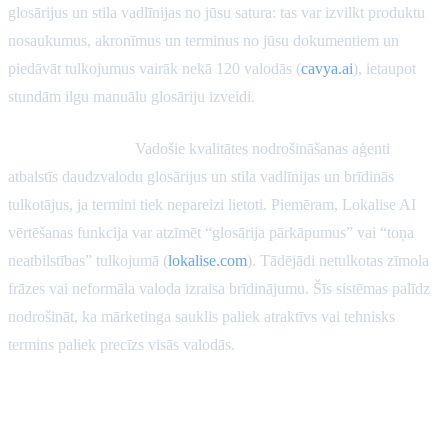
glosārijus un stila vadlīnijas no jūsu satura: tas var izvilkt produktu
nosaukumus, akronīmus un terminus no jūsu dokumentiem un
piedāvāt tulkojumus vairāk nekā 120 valodās (
cavya.ai
), ietaupot
stundām ilgu manuālu glosāriju izveidi.
Galvenās iespējas:
Vadošie kvalitātes nodrošināšanas aģenti
atbalstīs daudzvalodu glosārijus un stila vadlīnijas un brīdinās
tulkotājus, ja termini tiek nepareizi lietoti. Piemēram, Lokalise AI
vērtēšanas funkcija var atzīmēt “glosārija pārkāpumus” vai “toņa
neatbilstības” tulkojumā (
lokalise.com
). Tādējādi netulkotas zīmola
frāzes vai neformāla valoda izraisa brīdinājumu. Šīs sistēmas palīdz
nodrošināt, ka mārketinga sauklis paliek atraktīvs vai tehnisks
termins paliek precīzs visās valodās.
Izkārtojuma, formatējuma un
RTL pārbaudes