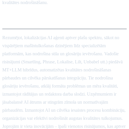
kvalitātes nodrošināšanu.
Secinājums
Rezumējot, lokalizācijas AI aģenti aptver plašu spektru, sākot no
vispārējiem mašīntulkošanas dzinējiem līdz specializētām
platformām, kas nodrošina stila un glosāriju ievērošanu. Vadošie
risinājumi (Smartling, Phrase, Lokalise, Lilt, Unbabel utt.) piedāvā
MT+LLM hibrīdus, automatizētas kvalitātes nodrošināšanas
pārbaudes un cilvēka pārskatīšanas integrāciju. Tie nodrošina
glosāriju ievērošanu, atklāj formāta problēmas un mēra kvalitāti,
izmantojot rādītājus un redaktora darba slodzi. Uzņēmumiem ir
jāsabalansē AI ātrums ar stingrām zīmola un normatīvajām
pārbaudēm. Izmantojot AI un cilvēka iesaistes procesu kombināciju,
organizācijas var efektīvi nodrošināt augstas kvalitātes tulkojumus.
Joprojām ir vieta inovācijām – īpaši vienotos risinājumos, kas aptver