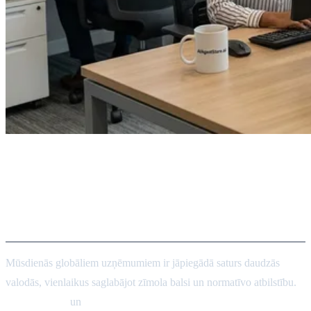
10 labākie lokalizācijas un
daudzvalodu satura kvalitātes
nodrošināšanas aģenti
Mūsdienās globāliem uzņēmumiem ir jāpiegādā saturs daudzās
valodās, vienlaikus saglabājot zīmola balsi un normatīvo atbilstību.
Lokalizācijas
un
daudzvalodu satura kvalitātes nodrošināšanas