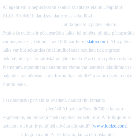
AI aģentiem ir nepieciešami skaidri kvalitātes etaloni. Papildus
BLEU/COMET daudzas platformas seko līdzi
recenzenta
labojumiem uz 1000 vārdiem
un kopējam izpildes laikam.
Praktisks etalons ir pēcapstrādes laiks: kā minēts, pilnīga pēcapstrāde
var aizņemt ~1,5 stundas uz 1000 vārdiem (
slator.com
). AI izpildes
laiks var būt sekundes (mašīntulkošanas rezultāti tiek atgriezti
nekavējoties), taču faktiskā piegāde ietekmē arī darba plūsmas laiku.
Piemēram, atjaunināta uzņēmuma vietne vai lietotnes izlaidums var
paļauties uz tulkošanas platformu, kas lokalizētu saturu izvieto dažu
stundu laikā.
Lai dinamiski pārvaldītu kvalitāti, daudzi rīki izmanto
uzticamības
novērtējumu
.
Locize
piedāvā AI uzticamības rādītājus katram
segmentam, lai tulkotāji “nekavējoties redzētu, kuri AI tulkojumi ir
uzticami un kuri ir pelnījuši cilvēka pārbaudi” (
www.locize.com
).
Lokalise
līdzīgi izmanto AI vērtēšanu, lai izceltu riskantus