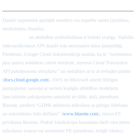
atbilstība
Daudzi uzņēmumi apstrādā sensitīvu vai regulētu saturu (juridisku,
medicīnisku, finanšu).
Personu identificējošās informācijas (PII)
aizsardzības
un atbilstības nodrošināšana ir kritiski svarīga. Vadošās
mākoņtulkošanas API skaidri sola neizmantot datus ļaunprātīgi.
Piemēram, Google Cloud dokumentācija norāda, ka tā
“neizmantos
jūsu saturu nekādiem citiem mērķiem, izņemot Cloud Translation
API pakalpojuma sniegšanu”
un nedalīsies ar to ar trešajām pusēm
(
docs.cloud.google.com
). AWS un Microsoft sniedz līdzīgus
paziņojumus saskaņā ar saviem kopīgās atbildības modeļiem.
Specializētie pakalpojumu sniedzēji iet tālāk: daži, piemēram,
Bluente, piedāvā “GDPR atbilstošu tulkošanu ar pilnīgu šifrēšanu
un automātisku failu dzēšanu” (
www.bluente.com
), risinot ES
privātuma likumus. Praksē lokalizācijas komandas bieži vien pirms
tulkošanas noņem vai anonimizē PII (piemēram, rediģē vārdus).