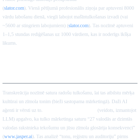
(
slator.com
). Vienā pētījumā profesionālis ziņoja par aptuveni 8000
vārdu labošanu dienā, viegli labojot mašīntulkošanas izvadi (vai
~5600 ar stingriem labojumiem) (
slator.com
). Tas nozīmē aptuveni
1–1,5 stundas rediģēšanas uz 1000 vārdiem, kas ir noderīgs īkšķa
likums.
Transkreācija un zīmola/stila
konsekvence
Transkreācija nozīmē satura radošu tulkošanu, lai tas atbilstu mērķa
kultūrai un zīmola tonim (bieži sastopama mārketingā). Daži AI
aģenti ir vērsti uz to.
Jasper tulkošanas aģents
(veidots, izmantojot
LLM) apgalvo, ka tulko mārketinga saturu “27 valodās ar dzimtās
valodas rakstnieka tekošumu un jūsu zīmola glosārija konsekvenci”
(
www.jasper.ai
). Tas analizē “tonu, reģistru un auditoriju” pirms