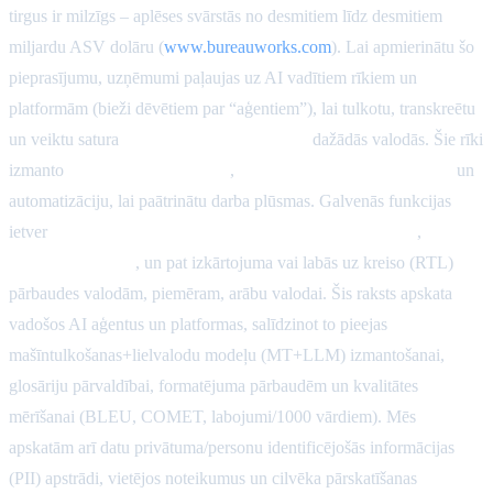
tirgus ir milzīgs – aplēses svārstās no desmitiem līdz desmitiem
miljardu ASV dolāru (
www.bureauworks.com
). Lai apmierinātu šo
pieprasījumu, uzņēmumi paļaujas uz AI vadītiem rīkiem un
platformām (bieži dēvētiem par “aģentiem”), lai tulkotu, transkreētu
un veiktu satura
kvalitātes nodrošināšanu
dažādās valodās. Šie rīki
izmanto
mašīntulkošanu (MT)
,
lielos valodu modeļus (LLM)
un
automatizāciju, lai paātrinātu darba plūsmas. Galvenās funkcijas
ietver
terminoloģijas konsekvenci (glosārija ievērošanu)
,
stila un
toņa saskaņotību
, un pat izkārtojuma vai labās uz kreiso (RTL)
pārbaudes valodām, piemēram, arābu valodai. Šis raksts apskata
vadošos AI aģentus un platformas, salīdzinot to pieejas
mašīntulkošanas+lielvalodu modeļu (MT+LLM) izmantošanai,
glosāriju pārvaldībai, formatējuma pārbaudēm un kvalitātes
mērīšanai (BLEU, COMET, labojumi/1000 vārdiem). Mēs
apskatām arī datu privātuma/personu identificējošās informācijas
(PII) apstrādi, vietējos noteikumus un cilvēka pārskatīšanas