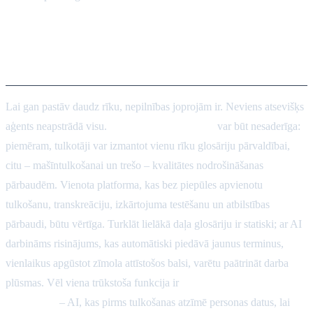
Tirgus nepilnības un nākotnes
vajadzības
Lai gan pastāv daudz rīku, nepilnības joprojām ir. Neviens atsevišķs
aģents neapstrādā visu.
Uzdevumu integrācija
var būt nesaderīga:
piemēram, tulkotāji var izmantot vienu rīku glosāriju pārvaldībai,
citu – mašīntulkošanai un trešo – kvalitātes nodrošināšanas
pārbaudēm. Vienota platforma, kas bez piepūles apvienotu
tulkošanu, transkreāciju, izkārtojuma testēšanu un atbilstības
pārbaudi, būtu vērtīga. Turklāt lielākā daļa glosāriju ir statiski; ar AI
darbināms risinājums, kas automātiski piedāvā jaunus terminus,
vienlaikus apgūstot zīmola attīstošos balsi, varētu paātrināt darba
plūsmas. Vēl viena trūkstoša funkcija ir
automatizēta PII
noteikšana
– AI, kas pirms tulkošanas atzīmē personas datus, lai