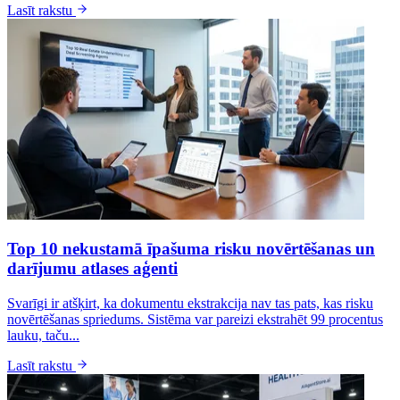
Lasīt rakstu
Top 10 nekustamā īpašuma risku novērtēšanas un
darījumu atlases aģenti
Svarīgi ir atšķirt, ka dokumentu ekstrakcija nav tas pats, kas risku
novērtēšanas spriedums. Sistēma var pareizi ekstrahēt 99 procentus
lauku, taču...
Lasīt rakstu