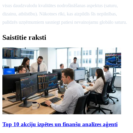
visus daudzvalodu kvalitātes nodrošināšanas aspektus (saturu,
dizainu, atbilstību). Nākotnes rīki, kas aizpildīs šīs nepilnības,
palīdzēs uzņēmumiem sasniegt patiesi nevainojamu globālo saturu.
Saistītie raksti
Top 10 akciju izpētes un finanšu analīzes aģenti