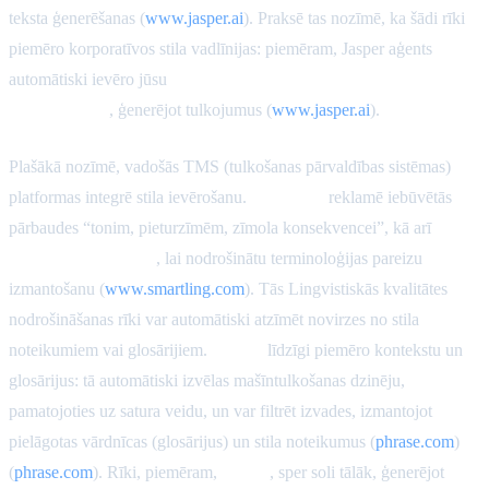
teksta ģenerēšanas (
www.jasper.ai
). Praksē tas nozīmē, ka šādi rīki
piemēro korporatīvos stila vadlīnijas: piemēram, Jasper aģents
automātiski ievēro jūsu
zīmola balsi, stila rokasgrāmatu un
zināšanu bāzi
, ģenerējot tulkojumus (
www.jasper.ai
).
Plašākā nozīmē, vadošās TMS (tulkošanas pārvaldības sistēmas)
platformas integrē stila ievērošanu.
Smartling
reklamē iebūvētās
pārbaudes “tonim, pieturzīmēm, zīmola konsekvencei”, kā arī
glosārija ievērošanu
, lai nodrošinātu terminoloģijas pareizu
izmantošanu (
www.smartling.com
). Tās Lingvistiskās kvalitātes
nodrošināšanas rīki var automātiski atzīmēt novirzes no stila
noteikumiem vai glosārijiem.
Phrase
līdzīgi piemēro kontekstu un
glosārijus: tā automātiski izvēlas mašīntulkošanas dzinēju,
pamatojoties uz satura veidu, un var filtrēt izvades, izmantojot
pielāgotas vārdnīcas (glosārijus) un stila noteikumus (
phrase.com
)
(
phrase.com
). Rīki, piemēram,
Cavya
, sper soli tālāk, ģenerējot