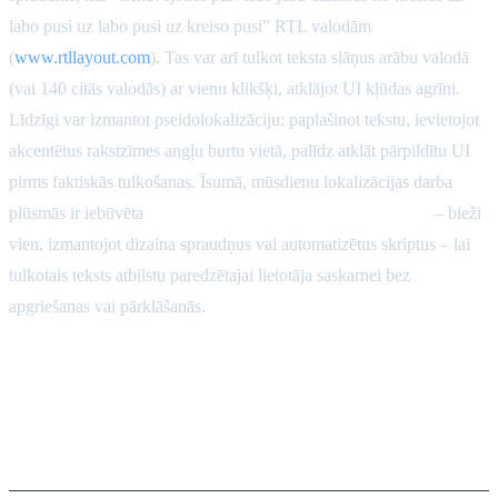
labo pusi uz labo pusi uz kreiso pusi” RTL valodām
(
www.rtllayout.com
). Tas var arī tulkot teksta slāņus arābu valodā
(vai 140 citās valodās) ar vienu klikšķi, atklājot UI kļūdas agrīni.
Līdzīgi var izmantot pseidolokalizāciju: paplašinot tekstu, ievietojot
akcentētus rakstzīmes angļu burtu vietā, palīdz atklāt pārpildītu UI
pirms faktiskās tulkošanas. Īsumā, mūsdienu lokalizācijas darba
plūsmās ir iebūvēta
izkārtojuma kvalitātes nodrošināšana
– bieži
vien, izmantojot dizaina spraudņus vai automatizētus skriptus – lai
tulkotais teksts atbilstu paredzētajai lietotāja saskarnei bez
apgriešanas vai pārklāšanās.
Kvalitātes novērtēšana:
rādītāji un cilvēka
pārskatīšana