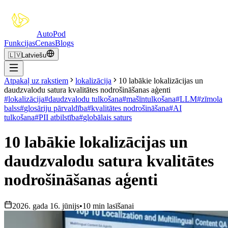
Auto
Pod
Funkcijas
Cenas
Blogs
🇱🇻
Latviešu
Atpakaļ uz rakstiem
lokalizācija
10 labākie lokalizācijas un
daudzvalodu satura kvalitātes nodrošināšanas aģenti
#
lokalizācija
#
daudzvalodu tulkošana
#
mašīntulkošana
#
LLM
#
zīmola
balss
#
glosāriju pārvaldība
#
kvalitātes nodrošināšana
#
AI
tulkošana
#
PII atbilstība
#
globālais saturs
10 labākie lokalizācijas un
daudzvalodu satura kvalitātes
nodrošināšanas aģenti
2026. gada 16. jūnijs
•
10 min lasīšanai