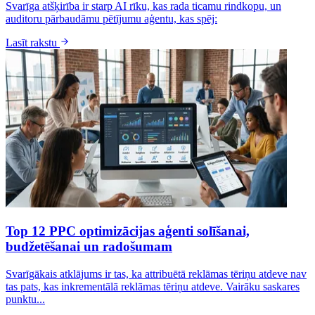
Svarīga atšķirība ir starp AI rīku, kas rada ticamu rindkopu, un
auditoru pārbaudāmu pētījumu aģentu, kas spēj:
Lasīt rakstu
Top 12 PPC optimizācijas aģenti solīšanai,
budžetēšanai un radošumam
Svarīgākais atklājums ir tas, ka attribuētā reklāmas tēriņu atdeve nav
tas pats, kas inkrementālā reklāmas tēriņu atdeve. Vairāku saskares
punktu...