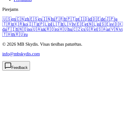
Pieejams
🇺🇸
en
🇨🇳
zh
🇪🇸
es
🇮🇳
hi
🇫🇷
fr
🇵🇹
pt
🇮🇩
id
🇩🇪
de
🇯🇵
ja
🇹🇷
tr
🇰🇷
ko
🇮🇹
it
🇵🇱
pl
🇱🇹
lt
🇱🇻
lv
🇪🇪
et
🇳🇱
nl
🇸🇪
sv
🇩🇰
da
🇫🇮
fi
🇳🇴
no
🇺🇦
uk
🇷🇴
ro
🇭🇺
hu
🇨🇿
cs
🇬🇷
el
🇸🇦
ar
🇻🇳
vi
🇹🇭
th
🇷🇺
ru
© 2026 MB Skydis. Visas tiesības paturētas.
info@mbskydis.com
Feedback