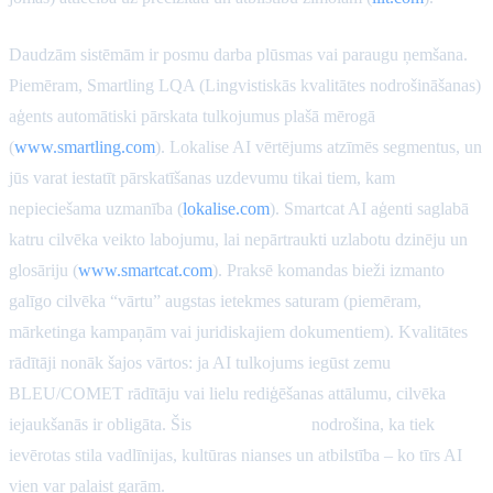
Daudzām sistēmām ir posmu darba plūsmas vai paraugu ņemšana.
Piemēram, Smartling LQA (Lingvistiskās kvalitātes nodrošināšanas)
aģents automātiski pārskata tulkojumus plašā mērogā
(
www.smartling.com
). Lokalise AI vērtējums atzīmēs segmentus, un
jūs varat iestatīt pārskatīšanas uzdevumu tikai tiem, kam
nepieciešama uzmanība (
lokalise.com
). Smartcat AI aģenti saglabā
katru cilvēka veikto labojumu, lai nepārtraukti uzlabotu dzinēju un
glosāriju (
www.smartcat.com
). Praksē komandas bieži izmanto
galīgo cilvēka “vārtu” augstas ietekmes saturam (piemēram,
mārketinga kampaņām vai juridiskajiem dokumentiem). Kvalitātes
rādītāji nonāk šajos vārtos: ja AI tulkojums iegūst zemu
BLEU/COMET rādītāju vai lielu rediģēšanas attālumu, cilvēka
iejaukšanās ir obligāta. Šis
cilvēks procesā
nodrošina, ka tiek
ievērotas stila vadlīnijas, kultūras nianses un atbilstība – ko tīrs AI
vien var palaist garām.