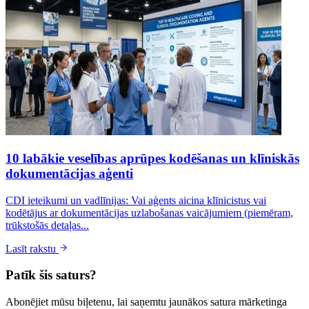
10 labākie veselības aprūpes kodēšanas un klīniskās
dokumentācijas aģenti
CDI ieteikumi un vadlīnijas: Vai aģents aicina klīnicistus vai
kodētājus ar dokumentācijas uzlabošanas vaicājumiem (piemēram,
trūkstošās detaļas...
Lasīt rakstu
Patīk šis saturs?
Abonējiet mūsu biļetenu, lai saņemtu jaunākos satura mārketinga