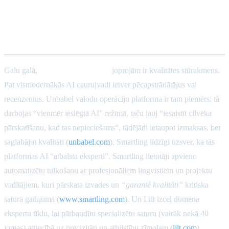
Cilvēks procesā un kvalitātes
vārti
Galu galā,
cilvēka pārskatīšana
joprojām ir kvalitātes stūrakmens.
Pat vismodernākās AI cauruļvadi ietver pēcapstrādātājus vai
recenzentus. Unbabel valodu operāciju platforma ir tam piemērs: tā
darbojas “vienmēr ieslēgtā AI” režīmā, taču ļauj “iesaistīt cilvēka
pārskatīšanu, kad tas nepieciešams”, tādējādi ietaupot izmaksas, bet
saglabājot kvalitāti (
unbabel.com
). Smartling līdzīgi uzsver, ka tās
platformas AI “atbalsta eksperti”. Smartling lietotāji apvieno
automatizētu tulkošanu ar profesionāliem lingvistiem un projektu
vadītājiem, kuri pārskata izvades un
“garantē kvalitāti”
kritiska
satura gadījumā (
www.smartling.com
). Un Lilt izceļ domēna
ekspertu tīklu, lai pārbaudītu specializētu saturu (vairāk nekā 40
jomas) attiecībā uz precizitāti un atbilstību zīmolam (
lilt.com
).