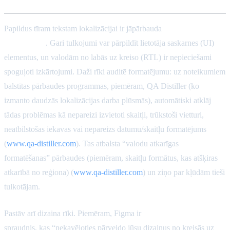
Papildus tīram tekstam lokalizācijai ir jāpārbauda
formatējums un
izkārtojums
. Gari tulkojumi var pārpildīt lietotāja saskarnes (UI)
elementus, un valodām no labās uz kreiso (RTL) ir nepieciešami
spoguļoti izkārtojumi. Daži rīki auditē formatējumu: uz noteikumiem
balstītas pārbaudes programmas, piemēram, QA Distiller (ko
izmanto daudzās lokalizācijas darba plūsmās), automātiski atklāj
tādas problēmas kā nepareizi izvietoti skaitļi, trūkstoši vietturi,
neatbilstošas iekavas vai nepareizs datumu/skaitļu formatējums
(
www.qa-distiller.com
). Tas atbalsta “valodu atkarīgas
formatēšanas” pārbaudes (piemēram, skaitļu formātus, kas atšķiras
atkarībā no reģiona) (
www.qa-distiller.com
) un ziņo par kļūdām tieši
tulkotājam.
Pastāv arī dizaina rīki. Piemēram, Figma ir
RTL izkārtojuma
spraudnis, kas “nekavējoties pārveido jūsu dizainus no kreisās uz