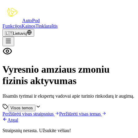
Auto
Pod
Funkcijos
Kainos
Tinklaraštis
🇱🇹
Lietuvių
Vyresnio amziaus zmoniu
fizinis aktyvumas
Išsamūs tyrimai ir ekspertų vadovai apie turinio rinkodarą ir augimą.
Visos temos
Peržiūrėti visus straipsnius
Peržiūrėti visas temas
Atgal
Straipsnių nerasta. Užsukite vėliau!