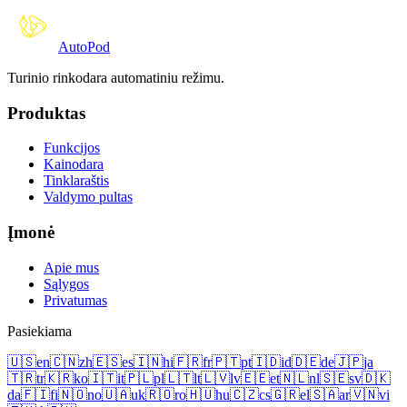
Auto
Pod
Turinio rinkodara automatiniu režimu.
Produktas
Funkcijos
Kainodara
Tinklaraštis
Valdymo pultas
Įmonė
Apie mus
Sąlygos
Privatumas
Pasiekiama
🇺🇸
en
🇨🇳
zh
🇪🇸
es
🇮🇳
hi
🇫🇷
fr
🇵🇹
pt
🇮🇩
id
🇩🇪
de
🇯🇵
ja
🇹🇷
tr
🇰🇷
ko
🇮🇹
it
🇵🇱
pl
🇱🇹
lt
🇱🇻
lv
🇪🇪
et
🇳🇱
nl
🇸🇪
sv
🇩🇰
da
🇫🇮
fi
🇳🇴
no
🇺🇦
uk
🇷🇴
ro
🇭🇺
hu
🇨🇿
cs
🇬🇷
el
🇸🇦
ar
🇻🇳
vi