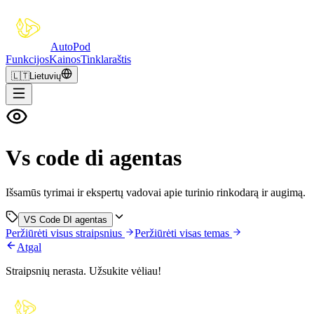
Auto
Pod
Funkcijos
Kainos
Tinklaraštis
🇱🇹
Lietuvių
Vs code di agentas
Išsamūs tyrimai ir ekspertų vadovai apie turinio rinkodarą ir augimą.
VS Code DI agentas
Peržiūrėti visus straipsnius
Peržiūrėti visas temas
Atgal
Straipsnių nerasta. Užsukite vėliau!