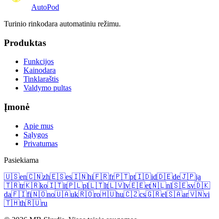
Auto
Pod
Turinio rinkodara automatiniu režimu.
Produktas
Funkcijos
Kainodara
Tinklaraštis
Valdymo pultas
Įmonė
Apie mus
Sąlygos
Privatumas
Pasiekiama
🇺🇸
en
🇨🇳
zh
🇪🇸
es
🇮🇳
hi
🇫🇷
fr
🇵🇹
pt
🇮🇩
id
🇩🇪
de
🇯🇵
ja
🇹🇷
tr
🇰🇷
ko
🇮🇹
it
🇵🇱
pl
🇱🇹
lt
🇱🇻
lv
🇪🇪
et
🇳🇱
nl
🇸🇪
sv
🇩🇰
da
🇫🇮
fi
🇳🇴
no
🇺🇦
uk
🇷🇴
ro
🇭🇺
hu
🇨🇿
cs
🇬🇷
el
🇸🇦
ar
🇻🇳
vi
🇹🇭
th
🇷🇺
ru