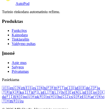
Auto
Pod
Turinio rinkodara automatiniu režimu.
Produktas
Funkcijos
Kainodara
Tinklaraštis
Valdymo pultas
Įmonė
Apie mus
Sąlygos
Privatumas
Pasiekiama
🇺🇸
en
🇨🇳
zh
🇪🇸
es
🇮🇳
hi
🇫🇷
fr
🇵🇹
pt
🇮🇩
id
🇩🇪
de
🇯🇵
ja
🇹🇷
tr
🇰🇷
ko
🇮🇹
it
🇵🇱
pl
🇱🇹
lt
🇱🇻
lv
🇪🇪
et
🇳🇱
nl
🇸🇪
sv
🇩🇰
da
🇫🇮
fi
🇳🇴
no
🇺🇦
uk
🇷🇴
ro
🇭🇺
hu
🇨🇿
cs
🇬🇷
el
🇸🇦
ar
🇻🇳
vi
🇹🇭
th
🇷🇺
ru