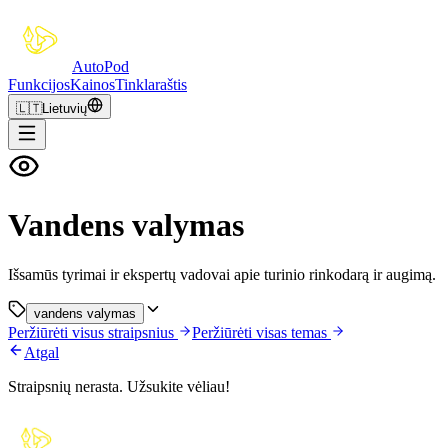
Auto
Pod
Funkcijos
Kainos
Tinklaraštis
🇱🇹
Lietuvių
Vandens valymas
Išsamūs tyrimai ir ekspertų vadovai apie turinio rinkodarą ir augimą.
vandens valymas
Peržiūrėti visus straipsnius
Peržiūrėti visas temas
Atgal
Straipsnių nerasta. Užsukite vėliau!