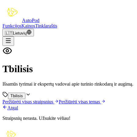
Auto
Pod
Funkcijos
Kainos
Tinklaraštis
🇱🇹
Lietuvių
Tbilisis
Išsamūs tyrimai ir ekspertų vadovai apie turinio rinkodarą ir augimą.
Tbilisis
Peržiūrėti visus straipsnius
Peržiūrėti visas temas
Atgal
Straipsnių nerasta. Užsukite vėliau!