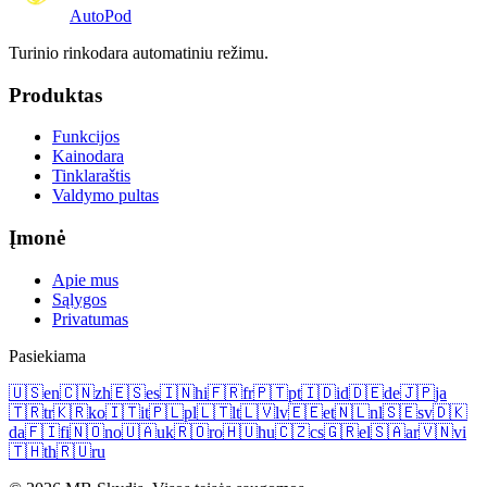
Auto
Pod
Turinio rinkodara automatiniu režimu.
Produktas
Funkcijos
Kainodara
Tinklaraštis
Valdymo pultas
Įmonė
Apie mus
Sąlygos
Privatumas
Pasiekiama
🇺🇸
en
🇨🇳
zh
🇪🇸
es
🇮🇳
hi
🇫🇷
fr
🇵🇹
pt
🇮🇩
id
🇩🇪
de
🇯🇵
ja
🇹🇷
tr
🇰🇷
ko
🇮🇹
it
🇵🇱
pl
🇱🇹
lt
🇱🇻
lv
🇪🇪
et
🇳🇱
nl
🇸🇪
sv
🇩🇰
da
🇫🇮
fi
🇳🇴
no
🇺🇦
uk
🇷🇴
ro
🇭🇺
hu
🇨🇿
cs
🇬🇷
el
🇸🇦
ar
🇻🇳
vi
🇹🇭
th
🇷🇺
ru