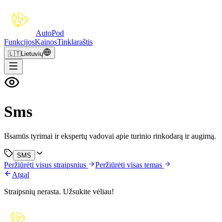
Auto
Pod
Funkcijos
Kainos
Tinklaraštis
🇱🇹
Lietuvių
Sms
Išsamūs tyrimai ir ekspertų vadovai apie turinio rinkodarą ir augimą.
SMS
Peržiūrėti visus straipsnius
Peržiūrėti visas temas
Atgal
Straipsnių nerasta. Užsukite vėliau!