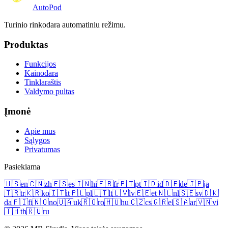
Auto
Pod
Turinio rinkodara automatiniu režimu.
Produktas
Funkcijos
Kainodara
Tinklaraštis
Valdymo pultas
Įmonė
Apie mus
Sąlygos
Privatumas
Pasiekiama
🇺🇸
en
🇨🇳
zh
🇪🇸
es
🇮🇳
hi
🇫🇷
fr
🇵🇹
pt
🇮🇩
id
🇩🇪
de
🇯🇵
ja
🇹🇷
tr
🇰🇷
ko
🇮🇹
it
🇵🇱
pl
🇱🇹
lt
🇱🇻
lv
🇪🇪
et
🇳🇱
nl
🇸🇪
sv
🇩🇰
da
🇫🇮
fi
🇳🇴
no
🇺🇦
uk
🇷🇴
ro
🇭🇺
hu
🇨🇿
cs
🇬🇷
el
🇸🇦
ar
🇻🇳
vi
🇹🇭
th
🇷🇺
ru