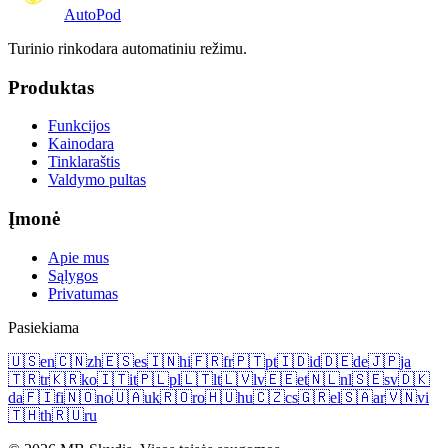
Auto
Pod
Turinio rinkodara automatiniu režimu.
Produktas
Funkcijos
Kainodara
Tinklaraštis
Valdymo pultas
Įmonė
Apie mus
Sąlygos
Privatumas
Pasiekiama
🇺🇸
en
🇨🇳
zh
🇪🇸
es
🇮🇳
hi
🇫🇷
fr
🇵🇹
pt
🇮🇩
id
🇩🇪
de
🇯🇵
ja
🇹🇷
tr
🇰🇷
ko
🇮🇹
it
🇵🇱
pl
🇱🇹
lt
🇱🇻
lv
🇪🇪
et
🇳🇱
nl
🇸🇪
sv
🇩🇰
da
🇫🇮
fi
🇳🇴
no
🇺🇦
uk
🇷🇴
ro
🇭🇺
hu
🇨🇿
cs
🇬🇷
el
🇸🇦
ar
🇻🇳
vi
🇹🇭
th
🇷🇺
ru