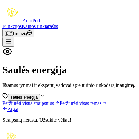
Auto
Pod
Funkcijos
Kainos
Tinklaraštis
🇱🇹
Lietuvių
Saulės energija
Išsamūs tyrimai ir ekspertų vadovai apie turinio rinkodarą ir augimą.
saulės energija
Peržiūrėti visus straipsnius
Peržiūrėti visas temas
Atgal
Straipsnių nerasta. Užsukite vėliau!