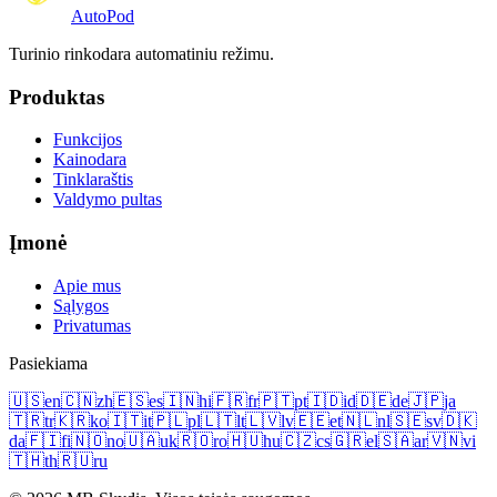
Auto
Pod
Turinio rinkodara automatiniu režimu.
Produktas
Funkcijos
Kainodara
Tinklaraštis
Valdymo pultas
Įmonė
Apie mus
Sąlygos
Privatumas
Pasiekiama
🇺🇸
en
🇨🇳
zh
🇪🇸
es
🇮🇳
hi
🇫🇷
fr
🇵🇹
pt
🇮🇩
id
🇩🇪
de
🇯🇵
ja
🇹🇷
tr
🇰🇷
ko
🇮🇹
it
🇵🇱
pl
🇱🇹
lt
🇱🇻
lv
🇪🇪
et
🇳🇱
nl
🇸🇪
sv
🇩🇰
da
🇫🇮
fi
🇳🇴
no
🇺🇦
uk
🇷🇴
ro
🇭🇺
hu
🇨🇿
cs
🇬🇷
el
🇸🇦
ar
🇻🇳
vi
🇹🇭
th
🇷🇺
ru