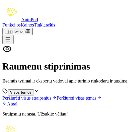
Auto
Pod
Funkcijos
Kainos
Tinklaraštis
🇱🇹
Lietuvių
Raumenu stiprinimas
Išsamūs tyrimai ir ekspertų vadovai apie turinio rinkodarą ir augimą.
Visos temos
Peržiūrėti visus straipsnius
Peržiūrėti visas temas
Atgal
Straipsnių nerasta. Užsukite vėliau!