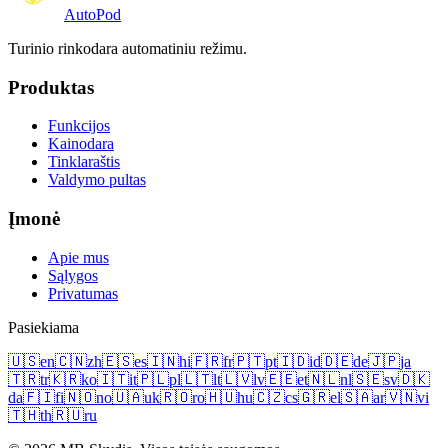
Auto
Pod
Turinio rinkodara automatiniu režimu.
Produktas
Funkcijos
Kainodara
Tinklaraštis
Valdymo pultas
Įmonė
Apie mus
Sąlygos
Privatumas
Pasiekiama
🇺🇸
en
🇨🇳
zh
🇪🇸
es
🇮🇳
hi
🇫🇷
fr
🇵🇹
pt
🇮🇩
id
🇩🇪
de
🇯🇵
ja
🇹🇷
tr
🇰🇷
ko
🇮🇹
it
🇵🇱
pl
🇱🇹
lt
🇱🇻
lv
🇪🇪
et
🇳🇱
nl
🇸🇪
sv
🇩🇰
da
🇫🇮
fi
🇳🇴
no
🇺🇦
uk
🇷🇴
ro
🇭🇺
hu
🇨🇿
cs
🇬🇷
el
🇸🇦
ar
🇻🇳
vi
🇹🇭
th
🇷🇺
ru