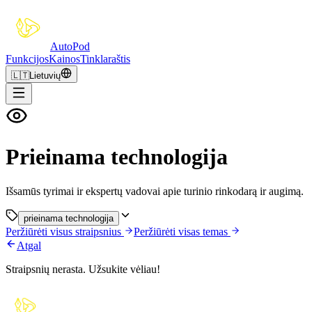
Auto
Pod
Funkcijos
Kainos
Tinklaraštis
🇱🇹
Lietuvių
Prieinama technologija
Išsamūs tyrimai ir ekspertų vadovai apie turinio rinkodarą ir augimą.
prieinama technologija
Peržiūrėti visus straipsnius
Peržiūrėti visas temas
Atgal
Straipsnių nerasta. Užsukite vėliau!