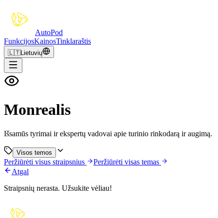
Auto
Pod
Funkcijos
Kainos
Tinklaraštis
🇱🇹
Lietuvių
Monrealis
Išsamūs tyrimai ir ekspertų vadovai apie turinio rinkodarą ir augimą.
Visos temos
Peržiūrėti visus straipsnius
Peržiūrėti visas temas
Atgal
Straipsnių nerasta. Užsukite vėliau!