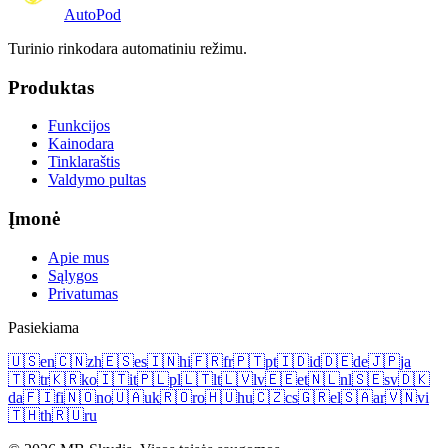
Auto
Pod
Turinio rinkodara automatiniu režimu.
Produktas
Funkcijos
Kainodara
Tinklaraštis
Valdymo pultas
Įmonė
Apie mus
Sąlygos
Privatumas
Pasiekiama
🇺🇸
en
🇨🇳
zh
🇪🇸
es
🇮🇳
hi
🇫🇷
fr
🇵🇹
pt
🇮🇩
id
🇩🇪
de
🇯🇵
ja
🇹🇷
tr
🇰🇷
ko
🇮🇹
it
🇵🇱
pl
🇱🇹
lt
🇱🇻
lv
🇪🇪
et
🇳🇱
nl
🇸🇪
sv
🇩🇰
da
🇫🇮
fi
🇳🇴
no
🇺🇦
uk
🇷🇴
ro
🇭🇺
hu
🇨🇿
cs
🇬🇷
el
🇸🇦
ar
🇻🇳
vi
🇹🇭
th
🇷🇺
ru