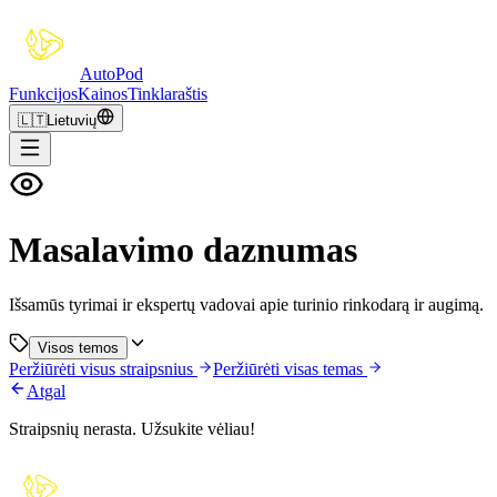
Auto
Pod
Funkcijos
Kainos
Tinklaraštis
🇱🇹
Lietuvių
Masalavimo daznumas
Išsamūs tyrimai ir ekspertų vadovai apie turinio rinkodarą ir augimą.
Visos temos
Peržiūrėti visus straipsnius
Peržiūrėti visas temas
Atgal
Straipsnių nerasta. Užsukite vėliau!