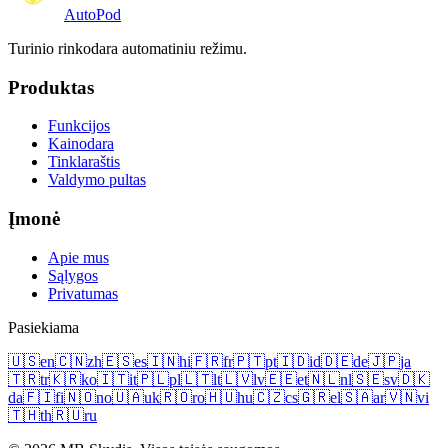
Auto
Pod
Turinio rinkodara automatiniu režimu.
Produktas
Funkcijos
Kainodara
Tinklaraštis
Valdymo pultas
Įmonė
Apie mus
Sąlygos
Privatumas
Pasiekiama
🇺🇸
en
🇨🇳
zh
🇪🇸
es
🇮🇳
hi
🇫🇷
fr
🇵🇹
pt
🇮🇩
id
🇩🇪
de
🇯🇵
ja
🇹🇷
tr
🇰🇷
ko
🇮🇹
it
🇵🇱
pl
🇱🇹
lt
🇱🇻
lv
🇪🇪
et
🇳🇱
nl
🇸🇪
sv
🇩🇰
da
🇫🇮
fi
🇳🇴
no
🇺🇦
uk
🇷🇴
ro
🇭🇺
hu
🇨🇿
cs
🇬🇷
el
🇸🇦
ar
🇻🇳
vi
🇹🇭
th
🇷🇺
ru